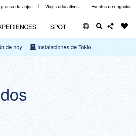
y prensa de viajes
Viajes educativos
Eventos de negocios
XPERIENCES
SPOT
ón de hoy
Instalaciones de Tokio
Select Language
Share this page
日本語
Facebook
ENGLISH
ados
X (Twitter)
中文(简体)
中文(繁體/正體)
Email
한글