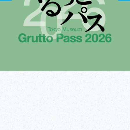
¡Conseguir
¡Más información!
entradas!
(enlace externo)