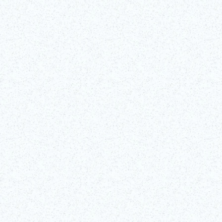
La Tokyo Tower, una torre que se alza 333 metros de altura, fue
construida en 1958. Sus miradores e iluminación atraen a muchos.
Seguir leyendo