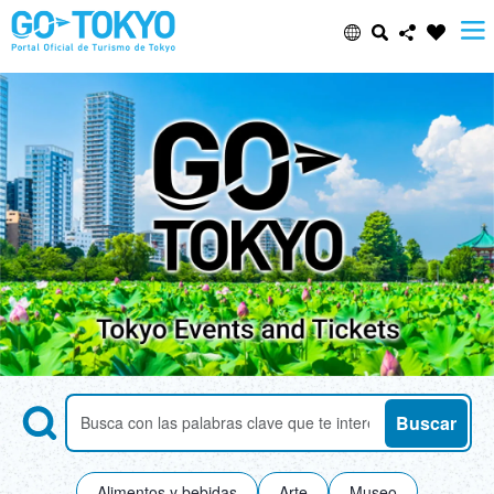
Select Language
Share this page
日本語
Facebook
ENGLISH
X (Twitter)
中文(简体)
Email
中文(繁體/正體)
Copy URL
한글
Search
Buscar atracciones por palabra clave
Buscar
ภาษาไทย
Alimentos y bebidas
Arte
Museo