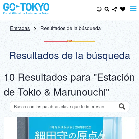
Select Language
Share this page
Entradas
Resultados de la búsqueda
日本語
Facebook
Resultados de la búsqueda
ENGLISH
X (Twitter)
10 Resultados para "Estación
中文(简体)
Email
de Tokio & Marunouchi"
中文(繁體/正體)
Copy URL
한글
Search
Buscar atracciones por palabra clave
ภาษาไทย