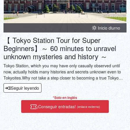
Inicio diurno
【 Tokyo Station Tour for Super
Beginners】～ 60 minutes to unravel
unknown mysteries and history ～
Tokyo Station, which you may have only casually observed until
now, actually holds many histories and secrets unknown even to
Tokyoites.Why not take a step closer to becoming a true Tokyo
insider with a guide?Tours run every hour, so you can easily fit one
Seguir leyendo
into your schedule during a spare moment!
*Solo en inglés
¡Conseguir entradas!
(enlace externo)