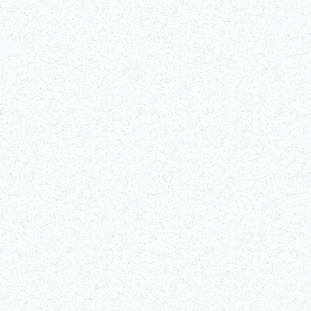
©Shibuya Scramble Square/Shibuya Sky es un mirador al aire libre a
229 metros de altura que te ofrece una vista de Tokio impresionante.
Echa un vistazo a la información más reciente sobre el horario, los
tiques de entrada y mucho más.
Seguir leyendo