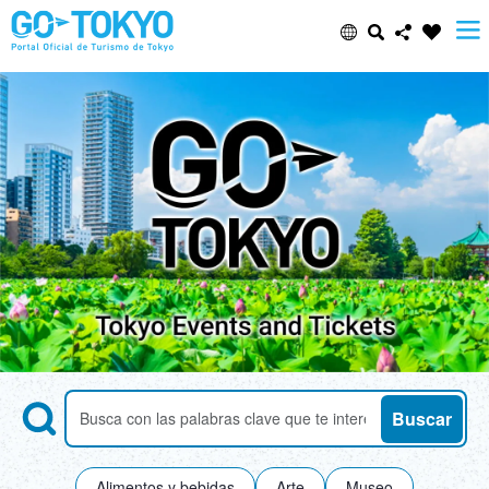
Select Language
Share this page
日本語
Facebook
ENGLISH
X (Twitter)
中文(简体)
Email
中文(繁體/正體)
Copy URL
한글
Search
Buscar atracciones por palabra clave
Buscar
ภาษาไทย
Alimentos y bebidas
Arte
Museo