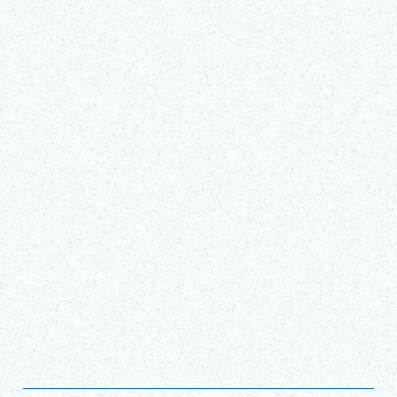
Fri, Mar 20, 2026 - Mon, Oct 12, 2026
ＣＲＥＶＩＡ ＢＡＳＥ Tokio
¡Conseguir entradas!
(enlace externo)
Mostrar todo