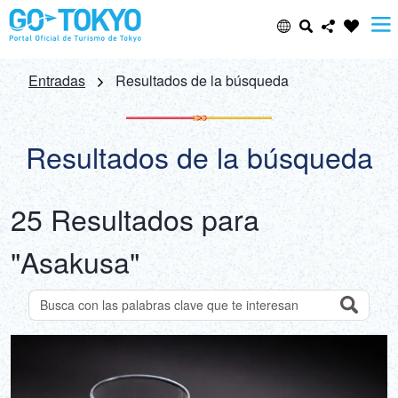
Select Language
Share this page
Entradas
Resultados de la búsqueda
日本語
Facebook
Resultados de la búsqueda
ENGLISH
X (Twitter)
25 Resultados para
中文(简体)
Email
"Asakusa"
中文(繁體/正體)
Copy URL
한글
Search
Buscar atracciones por palabra clave
ภาษาไทย