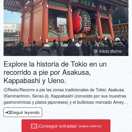
Inicio diurno
Explore la historia de Tokio en un
recorrido a pie por Asakusa,
Kappabashi y Ueno.
ⒸReelu/Recorre a pie las zonas tradicionales de Tokio: Asakusa
(Kaminarimon, Senso-ji), Kappabashi (conocido por sus muestras
gastronómicas y platos japoneses) y el bullicioso mercado Ameya
Yokocho de Ueno. Un viaje a la historia y la cultura locales.
Seguir leyendo
¡Conseguir entradas!
(enlace externo)