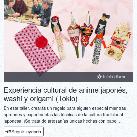
Inicio diurno
Experiencia cultural de anime japonés,
washi y origami (Tokio)
En este taller, crearás un regalo para alguien especial mientras
aprendes y experimentas las técnicas de la cultura tradicional
japonesa. ¡Se trata de artesanías únicas hechas con papel
japonés (washi) y origami! La muñeca washi "Hanahime" con un
Seguir leyendo
bolígrafo japonés es un regalo único y especial. También puedes