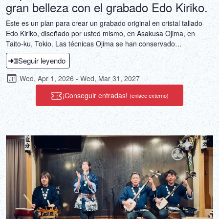
gran belleza con el grabado Edo Kiriko.
Este es un plan para crear un grabado original en cristal tallado
Edo Kiriko, diseñado por usted mismo, en Asakusa Ojima, en
Taito-ku, Tokio. Las técnicas Ojima se han conservado
meticulosamente durante más de 130 años desde la fundación del
Seguir leyendo
taller. Experimente la tradición del cristal tallado Edo Kiriko, tan
apreciado que fue declarado Producto Artesanal Tradicional
Wed, Apr 1, 2026 - Wed, Mar 31, 2027
Nacional de Japón por el Ministro de Economía, Comercio e
Industria en 2002. Dé vida a sus propios diseños con técnicas
¡Conseguir entradas!
(enlace externo)
artesanales.