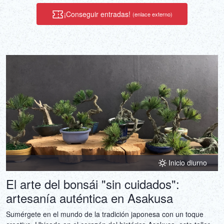
elegir y crear otra artesanía que te guste (marcapáginas, bolsita
¡Conseguir entradas!
(enlace externo)
para amuletos, cuaderno washi o libro de sellos goshuin).
Además, ¡recibirás un recuerdo de artesanías hechas a mano! Al
finalizar el taller, recibirás un certificado de participación para que
puedas enseñar con orgullo en tu país.
Inicio diurno
El arte del bonsái "sin cuidados":
artesanía auténtica en Asakusa
Sumérgete en el mundo de la tradición japonesa con un toque