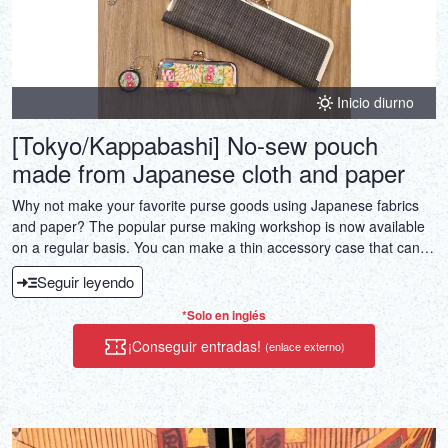
Inicio diurno
[Tokyo/Kappabashi] No-sew pouch
made from Japanese cloth and paper
Why not make your favorite purse goods using Japanese fabrics
and paper? The popular purse making workshop is now available
on a regular basis. You can make a thin accessory case that can
also be used as a card case, a seal case, a pen case, or a glasses
Seguir leyendo
case, as well as a small purse, all without sewing.
*Solo en inglés
¡Conseguir entradas!
(enlace externo)