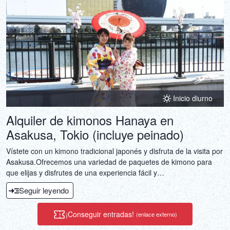
Inicio diurno
Alquiler de kimonos Hanaya en
Asakusa, Tokio (incluye peinado)
Vístete con un kimono tradicional japonés y disfruta de la visita por
Asakusa.Ofrecemos una variedad de paquetes de kimono para
que elijas y disfrutes de una experiencia fácil y
conveniente.Nuestro personal experto utilizará sus habilidades
Seguir leyendo
profesionales para seleccionar el kimono más adecuado para
usted con la mayor dedicación.
¡Conseguir entradas!
(enlace externo)