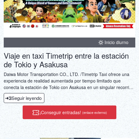
Inicio diurno
Viaje en taxi Timetrip entre la estación
de Tokio y Asakusa
Daiwa Motor Transportation CO., LTD. /Timetrip Taxi ofrece una
experiencia de realidad aumentada por tiempo limitado que
conecta la estación de Tokio con Asakusa en un singular recorrido
de una hora. Suba a bordo de un vehículo con tecnología 4K y
Seguir leyendo
admire las calles de la era Edo superpuestas al Tokio actual.
¡Conseguir entradas!
(enlace externo)