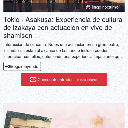
Inicio nocturno
Tokio · Asakusa: Experiencia de cultura
de izakaya con actuación en vivo de
shamisen
Interacción de cercanía: No es una actuación en un gran teatro,
los músicos están al alcance de la mano e incluso puedes
interactuar con ellos, obteniendo una experiencia impactante que
va más allá del sentido auditivo.Doble experiencia, satisfacción en
Seguir leyendo
una: combina a la perfección el arte tradicional japonés (el
shamisen) con la cultura gastronómica (los izakaya).Experiencia
¡Conseguir entradas!
(enlace externo)
cultural profunda: se trata de un viaje único y lleno de valor
compartido que no puede ser replicado fácilmente.