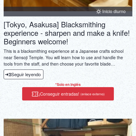
Inicio diurno
[Tokyo, Asakusa] Blacksmithing
experience - sharpen and make a knife!
Beginners welcome!
This is a blacksmithing experience at a Japanese crafts school
near Sensoji Temple. You will learn how to use and handle the
tools from the staff, and then choose your favorite blade
(upgradable). From there, sharpen the blade, fit the handle, and
Seguir leyendo
you're done! Take home a unique knife that will bring back
memories of your trip to Japan when you cook in the kitchen!
*Solo en inglés
¡Conseguir entradas!
(enlace externo)