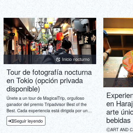
trata de un viaje único y lleno de valor
compartido que no puede ser replicado
fácilmente.
Inicio nocturno
Tour de fotografía nocturna
en Tokio (opción privada
disponible)
Experien
Únete a un tour de MagicalTrip, orgulloso
en Haraj
ganador del premio Tripadvisor Best of the
arte úni
Best. Cada experiencia está dirigida por un
Guía Certificado de MagicalTrip,
bebidas
Seguir leyendo
profesionalmente entrenado y
cuidadosamente seleccionado para
ⒸART AND CAF