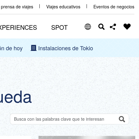
y prensa de viajes
Viajes educativos
Eventos de negocios
XPERIENCES
SPOT
ón de hoy
Instalaciones de Tokio
Select Language
Share this page
日本語
Facebook
ENGLISH
ueda
X (Twitter)
中文(简体)
中文(繁體/正體)
Email
한글
Search
Buscar atracciones por palabra clave