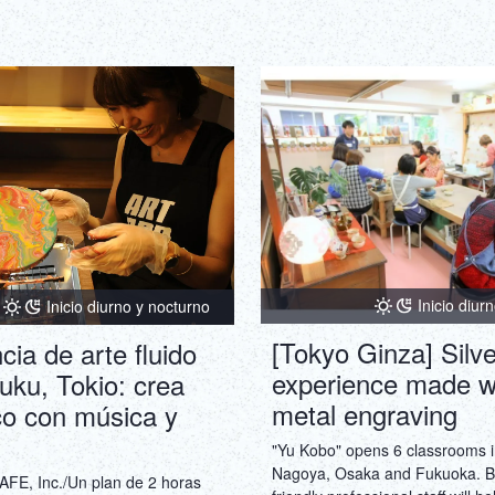
descubrir secretos ocultos. ¡La
es clave! ¡Escapa de la realidad
hora! Una aventura perfecta p
del trabajo o el fin de semana: 
inolvidable!
Inicio diur
Inicio diurno y nocturno
[Tokyo Ginza] Silve
cia de arte fluido
experience made w
uku, Tokio: crea
metal engraving
co con música y
"Yu Kobo" opens 6 classrooms i
Nagoya, Osaka and Fukuoka. B
E, Inc./Un plan de 2 horas