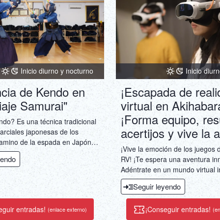
Inicio diur
Inicio diurno y nocturno
¡Escapada de reali
ncia de Kendo en
virtual en Akihaba
iaje Samurai"
¡Forma equipo, res
ndo? Es una técnica tradicional
acertijos y vive la 
arciales japonesas de los
camino de la espada en Japón.
¡Vive la emoción de los juegos
 te permite trabajar con un
yendo
RV! ¡Te espera una aventura in
 kendo con más de 30 años de
Adéntrate en un mundo virtual 
con tecnología de RV de vangua
Seguir leyendo
¡Siéntete como el héroe de tu pr
¡Resuelve puzles y trabaja en e
eguir entradas!
¡Conseguir entradas!
(enlace externo)
(en
en equipo para resolver intrinc