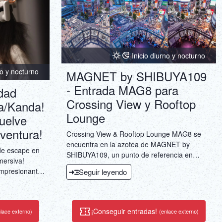
Inicio diurno y nocturno
no y nocturno
MAGNET by SHIBUYA109
- Entrada MAG8 para
dad
Crossing View y Rooftop
ra/Kanda!
Lounge
uelve
aventura!
Crossing View & Rooftop Lounge MAG8 se
encuentra en la azotea de MAGNET by
 de escape en
SHIBUYA109, un punto de referencia en
mersiva!
Shibuya, y ofrece una ubicación privilegiada
impresionante
Seguir leyendo
con vistas panorámicas al cruce de Shibuya
rdia.
más concurrido del mundo. Podrás
opia película!
contemplar la intersección, por donde entran
quipo! Trabaja
y salen hasta 500.000 personas a diario, lo
¡Conseguir entradas!
lace externo)
(enlace externo)
ados puzles y
que lo convierte en un lugar especial para