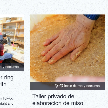
 cooperación
vivir la cultura urbana japonesa. Ofrecemos
 en solo 1
menús especiales de bebidas y comida por
ara después
tiempo limitado durante eventos y
¡corta pero
colaboraciones de temporada, para que
disfrutes de una nueva experiencia en cada
visita. Conectado directamente con la
estación de Shibuya, puedes pasar fácilmente
entre compras y turismo. Es un lugar donde
puedes disfrutar de un momento especial
mientras sientes la vitalidad de Shibuya.
no y nocturno
r ring
ith
Inicio diurno y nocturno
Taller privado de
n Tokyo,
elaboración de miso
right and