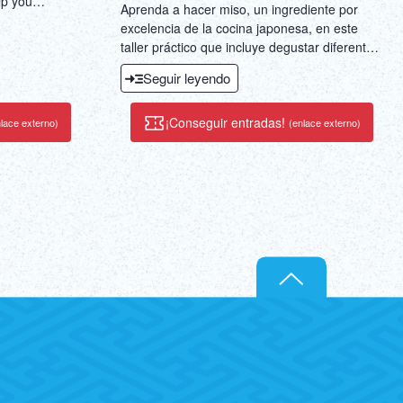
elp you
Aprenda a hacer miso, un ingrediente por
 of each
excelencia de la cocina japonesa, en este
day with the
taller práctico que incluye degustar diferentes
tipos de miso y disfrutar de un almuerzo con
Seguir leyendo
ingredientes japoneses.
¡Conseguir entradas!
lace externo)
(enlace externo)