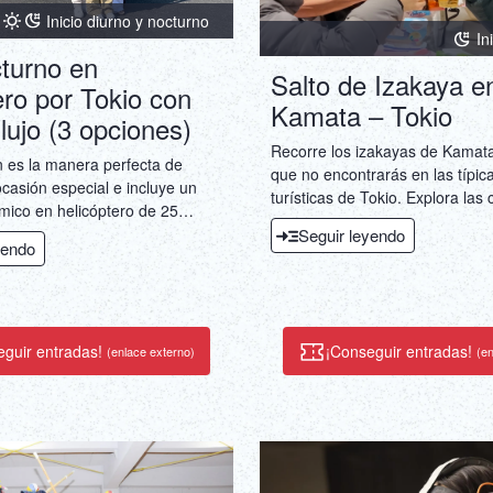
Inicio diurno y nocturno
In
turno en
Salto de Izakaya e
ero por Tokio con
Kamata – Tokio
lujo (3 opciones)
Recorre los izakayas de Kamata
n es la manera perfecta de
que no encontrarás en las típic
casión especial e incluye un
turísticas de Tokio. Explora las 
ico en helicóptero de 25
gastronómicas locales, visita do
 Tokio y una cena de lujo con
Seguir leyendo
disfruta de la comida y las bebi
yendo
 (opción predeterminada),
por una calle comercial.
na fusión francesa.
eguir entradas!
¡Conseguir entradas!
(enlace externo)
(en