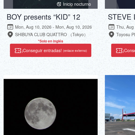
Inicio nocturno
BOY presents “KID” 12
STEVE 
Mon, Aug 10, 2026 - Mon, Aug 10, 2026
Thu, Aug 
SHIBUYA CLUB QUATTRO （Tokyo）
Toyosu 
*Solo en inglés
¡Conseguir entradas!
¡Cons
(enlace externo)