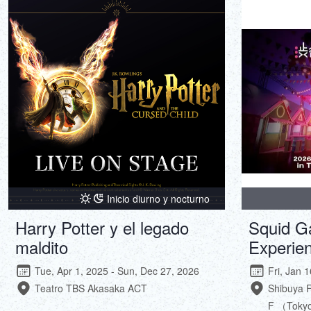
Inicio diurno y nocturno
Harry Potter y el legado
Squid G
maldito
Experie
Tue, Apr 1, 2025 - Sun, Dec 27, 2026
Fri, Jan 
Teatro TBS Akasaka ACT
Shibuya 
F （Toky