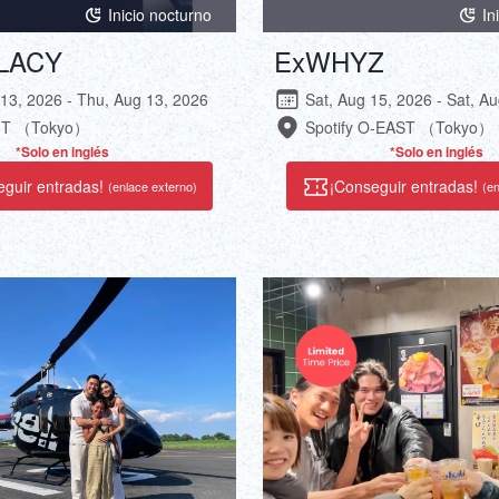
Inicio nocturno
In
LACY
ExWHYZ
13, 2026 - Thu, Aug 13, 2026
Sat, Aug 15, 2026 - Sat, A
PIT （Tokyo）
Spotify O-EAST （Tokyo）
*Solo en inglés
*Solo en inglés
eguir entradas!
¡Conseguir entradas!
(enlace externo)
(en