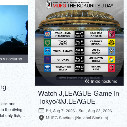
ภาษาไทย
Copy URL
DEUTSCH
ITALIANO
ESPAÑOL
FRANÇAIS
no y nocturno
Inicio nocturno
ng
Watch J,LEAGUE Game in
Tokyo/©J.LEAGUE
rjack and
to the diving
Fri, Aug 7, 2026 - Sun, Aug 23, 2026
ot only fish,
MUFG Stadium (National Stadium)
urtles and