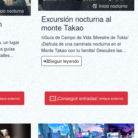
Inicio nocturno
icio nocturno
Excursión nocturna al
n
monte Takao
©Guía de Campo de Vida Silvestre de Tokio/
, un lugar
¡Disfruta de una caminata nocturna en el
as guías
Monte Takao con tu familia! Descubre las
calles
maravillas de la naturaleza observando
Seguir leyendo
s izakayas,
ardillas voladoras, insectos y otras criaturas
das, y pasea
nocturnas.
¡Conseguir entradas!
lace externo)
(enlace externo)