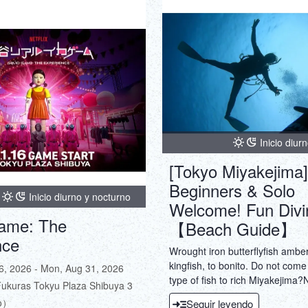
Inicio diur
[Tokyo Miyakejima]
Beginners & Solo
Inicio diurno y nocturno
Welcome! Fun Divi
ame: The
【Beach Guide】
nce
Wrought iron butterflyfish ambe
kingfish, to bonito. Do not come 
16, 2026 - Mon, Aug 31, 2026
type of fish to rich Miyakejima?N
Fukuras Tokyu Plaza Shibuya 3
will also be seen, such as sea t
o）
Seguir leyendo