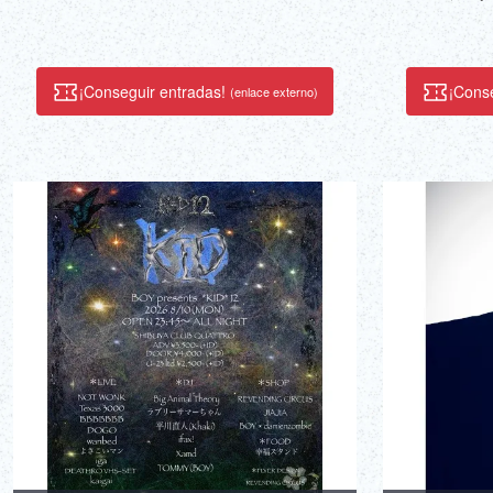
¡Conseguir entradas!
¡Cons
(enlace externo)