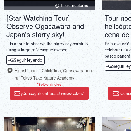
Inicio nocturno
[Star Watching Tour]
Tour noc
Observe Ogasawara and
helicópt
Japan's starry sky!
cena de 
It is a tour to observe the starry sky carefully
Esta excursió
using a large reflecting telescope
celebrar una o
paseo panorám
Seguir leyendo
minutos sobre
Seguir le
sushi omakase
Higashimachi, Chichijima, Ogasawara-mu
kaiseki o coci
ra, Tokyo Take Nature Academy
*Solo en inglés
¡Conseguir entradas!
¡Cons
(enlace externo)