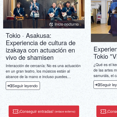
Inicio nocturno
Tokio · Asakusa:
Experiencia de cultura de
Experie
izakaya con actuación en
Tokio "V
vivo de shamisen
¿Qué es el ke
Interacción de cercanía: No es una actuación
de las artes m
en un gran teatro, los músicos están al
samuráis, el 
alcance de la mano e incluso puedes
La experiencia
interactuar con ellos, obteniendo una
Seguir le
Seguir leyendo
instructor de
experiencia impactante que va más allá del
experiencia.
sentido auditivo.Doble experiencia,
satisfacción en una: combina a la perfección
el arte tradicional japonés (el shamisen) con
la cultura gastronómica (los
¡Conseguir entradas!
¡Cons
(enlace externo)
izakaya).Experiencia cultural profunda: se