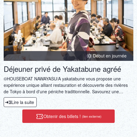
DEUTSCH
ITALIANO
ESPAÑOL
FRANÇAIS
Début en journée
Déjeuner privé de Yakatabune agréé
©HOUSEBOAT NAWAYASU/A yakatabune vous propose une
expérience unique alliant restauration et découverte des rivières
de Tokyo à bord d'une péniche traditionnelle. Savourez une
cuisine japonaise raffinée et admirez des panoramas
Lire la suite
exceptionnels lors de votre croisière.
Obtenir des billets !
(lien externe)