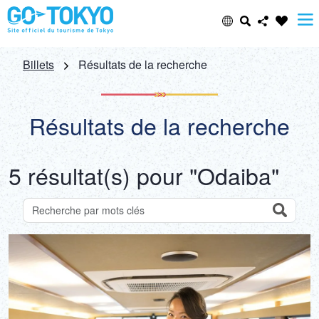
Select Language
Share this page
Billets
Résultats de la recherche
日本語
Facebook
Résultats de la recherche
ENGLISH
X (Twitter)
5 résultat(s) pour "Odaiba"
中文(简体)
Email
中文(繁體/正體)
Search
Recherche des attractions par mots-clés
Copy URL
한글
ภาษาไทย