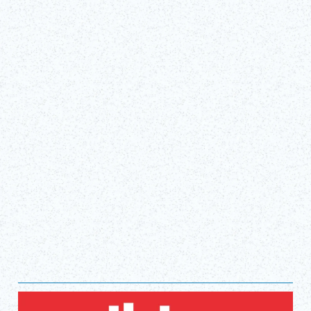
Sat, Apr 4, 2026 - Mon, Nov 30, 2026
Shinagawa Prince Hotel club eX
Obtenir des billets !
(lien externe)
Afficher tout