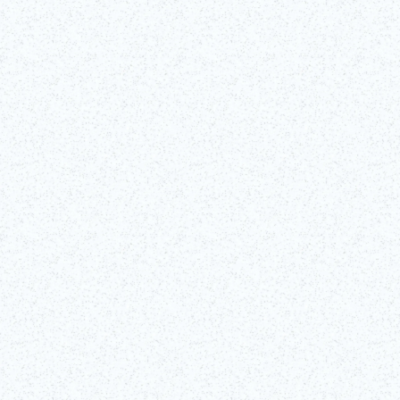
Passez derrière le rideau de l’un des arts du spectacle les plus