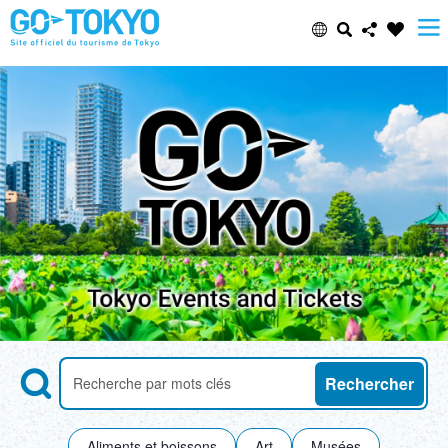
Select Language
Share this page
日本語
Facebook
ENGLISH
X (Twitter)
中文(简体)
Email
中文(繁體/正體)
Copy URL
한글
Search
Recherche des attractions par mots-clés
Rechercher
ภาษาไทย
Aliments et boissons
Art
Musées