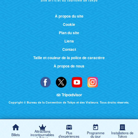
DEUTSCH
À propos du site
ITALIANO
Cookie
Plan du site
ESPAÑOL
Liens
Contact
FRANÇAIS
Taille et couleur de la police de caractère
À propos de nous
Copyright © Bureau de la Convention de Tokyo et des Visiteurs. Tous droits réservés.
Attractions
Plus
Programme
Installations de
Billets
incontournables
d’expériences
du jour
Tokyo
à Tokyo