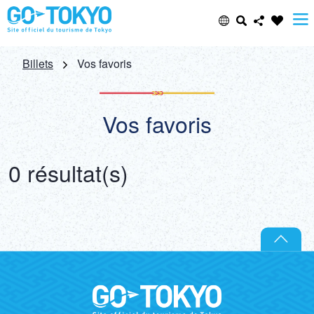
Select Language
Share this page
Billets
Vos favoris
日本語
Facebook
Vos favoris
ENGLISH
X (Twitter)
0 résultat(s)
中文(简体)
Email
中文(繁體/正體)
Copy URL
한글
ภาษาไทย