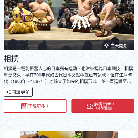
DEUTSCH
ITALIANO
ESPAÑOL
白天開始
FRANÇAIS
相撲
相撲是一種能振奮人心的日本獨有運動，也常被稱為日本國技。相撲
歷史悠久，早在700年代的古代日本文獻中就已有記載，但在江戶時
代（1603年～1867年）才確立了如今的相撲形式，並一直延續至
今。時至今日，相撲在日本是僅次於棒球的熱門運動之一，仍讓男女
閱讀更多
老少等眾多觀眾為之著迷。
取得門票！
了解更多！
（外部連結）