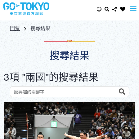
Select Language
Share this page
門票
搜尋結果
日本語
Facebook
搜尋結果
ENGLISH
X (Twitter)
3項 "兩國"的搜尋結果
中文(简体)
Email
中文(繁體/正體)
Search
依關鍵字搜尋景點
Copy URL
한글
ภาษาไทย