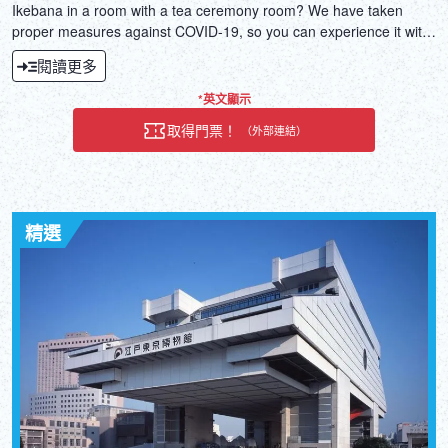
Ikebana in a room with a tea ceremony room? We have taken
proper measures against COVID-19, so you can experience it with
peace of mind. Since it is aimed at foreigners, it will be conducted
閱讀更多
in English. If there are 3 or more people, it will be held in the
Japanese-style room on the second floor.
*英文顯示
取得門票！
（外部連結）
精選