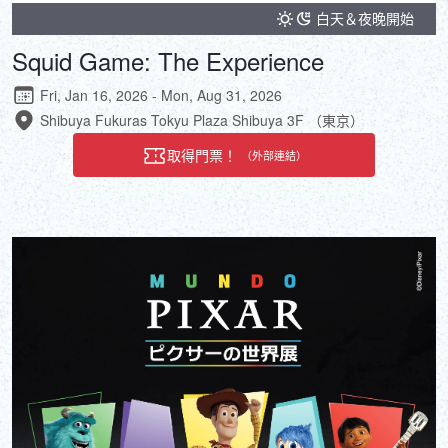
白天＆夜晚開始
Squid Game: The Experience
Fri, Jan 16, 2026 - Mon, Aug 31, 2026
Shibuya Fukuras Tokyu Plaza Shibuya 3F （東京）
取得門票！
（外部連結）