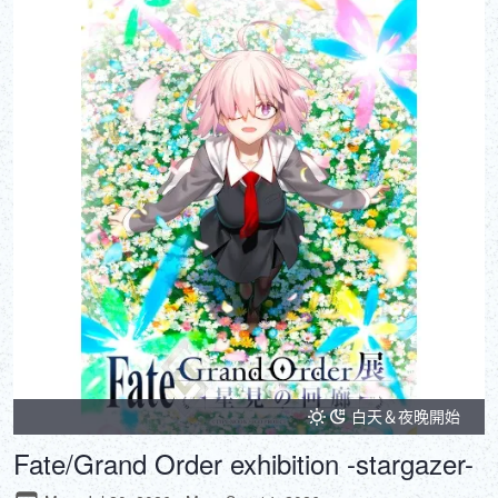
白天＆夜晚開始
Fate/Grand Order exhibition -stargazer-