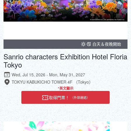
白天＆夜晚開始
Sanrio characters Exhibition Hotel Floria
Tokyo
Wed, Jul 15, 2026 - Mon, May 31, 2027
TOKYU KABUKICHO TOWER 4F （Tokyo）
*英文顯示
取得門票！
（外部連結）