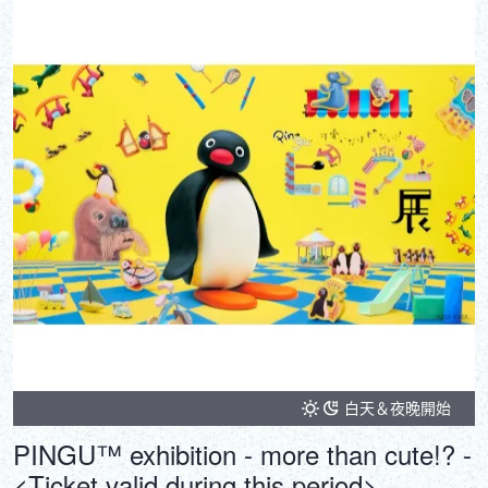
白天＆夜晚開始
PINGU™ exhibition - more than cute!? -
<Ticket valid during this period>