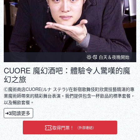
白天＆夜晚開始
CUORE 魔幻酒吧：體驗令人驚嘆的魔
幻之旅
Ⓒ魔術商店CUORE(ルナ ステラ)/在新宿歌舞伎町欣賞技藝精湛的專
業魔術師帶來的精彩舞台表演。我們提供包含一杯飲品的標準套餐，
以及暢飲套餐。
閱讀更多
取得門票！
（外部連結）