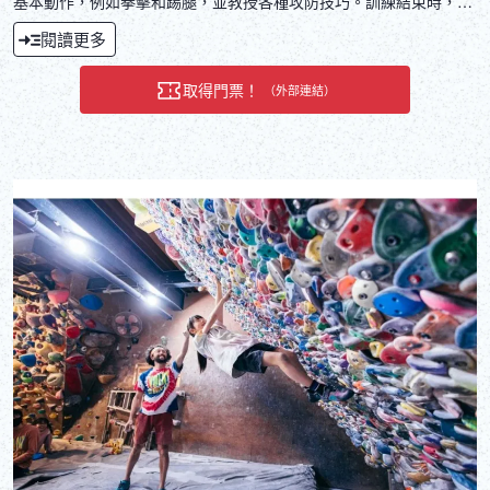
基本動作，例如拳擊和踢腿，並教授各種攻防技巧。訓練結束時，您
將有機會挑戰「擊碎」一塊木板（可以取消）。教練是砂川久美子，
閱讀更多
六段。她是世界最大的空手道組織——新極真會中少數的六段持有者
和女性分會會長之一。砂川大師曾獲得全日本空手道錦標賽冠軍，並
取得門票！
（外部連結）
在世界盃上獲得亞軍，她將提供親切而全面的指導。我們極為重視安
全，因此歡迎女性和兒童參加。註：如果砂川大師時間安排不允許，
我們將安排其他教練（黑帶持有者）代課。