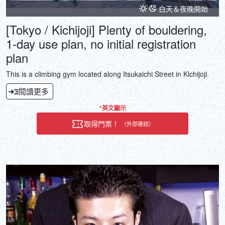
白天＆夜晚開始
[Tokyo / Kichijoji] Plenty of bouldering,
1-day use plan, no initial registration
plan
This is a climbing gym located along Itsukaichi Street in Kichijoji.
閱讀更多
*英文顯示
取得門票！
（外部連結）