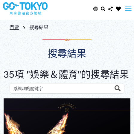
Select Language
Share this page
門票
搜尋結果
日本語
Facebook
搜尋結果
ENGLISH
X (Twitter)
35項 "娛樂＆體育"的搜尋結果
中文(简体)
Email
中文(繁體/正體)
Search
依關鍵字搜尋景點
Copy URL
한글
ภาษาไทย