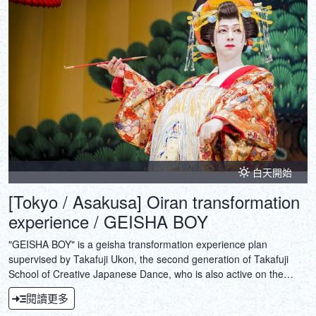
白天開始
[Tokyo / Asakusa] Oiran transformation
experience / GEISHA BOY
"GEISHA BOY" is a geisha transformation experience plan
supervised by Takafuji Ukon, the second generation of Takafuji
School of Creative Japanese Dance, who is also active on the
world stage as a female impersonator. Members of Asakusa
閱讀更多
Ukonya, a professional dance group led by Ukon, will transform