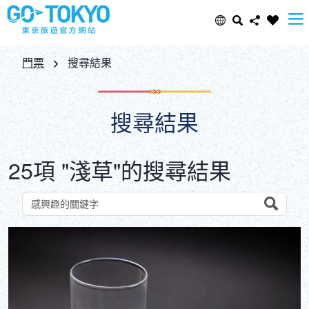
Select Language
Share this page
門票
搜尋結果
日本語
Facebook
搜尋結果
ENGLISH
X (Twitter)
25項 "淺草"的搜尋結果
中文(简体)
Email
中文(繁體/正體)
Search
依關鍵字搜尋景點
Copy URL
한글
ภาษาไทย