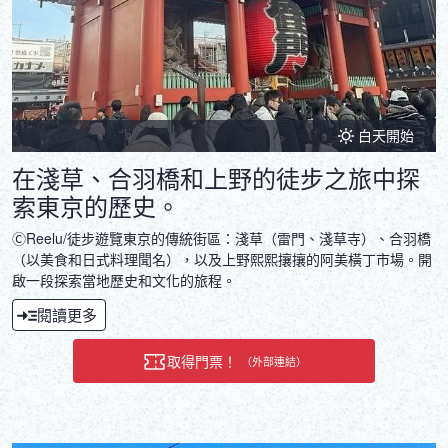
白天開始
在淺草、合羽橋和上野的徒步之旅中探
索東京的歷史。
ⒸReelu/徒步遊覽東京的傳統街區：淺草（雷門、淺草寺）、合羽橋
（以美食和日式料理聞名），以及上野熙熙攘攘的阿美橫丁市場。開
啟一段探索當地歷史和文化的旅程。
閱讀更多
取得門票！
（外部連結）