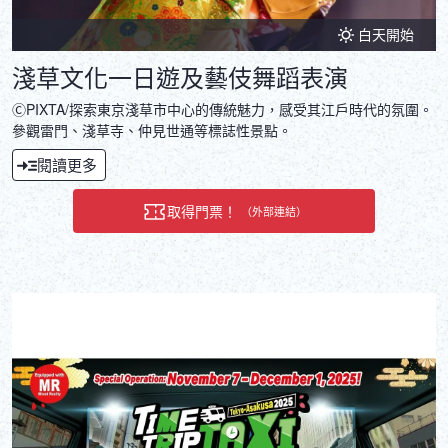
白天開始
淺草文化一日遊及藝伎舞蹈表演
ⒸPIXTA/探索東京淺草市中心的傳統魅力，感受其江戶時代的氛圍。
參觀雷門、淺草寺、仲見世通等標誌性景點。
閱讀更多
取得門票！
（外部連結）