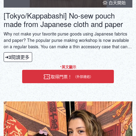
白天開始
[Tokyo/Kappabashi] No-sew pouch
made from Japanese cloth and paper
Why not make your favorite purse goods using Japanese fabrics
and paper? The popular purse making workshop is now available
on a regular basis. You can make a thin accessory case that can
also be used as a card case, a seal case, a pen case, or a glasses
閱讀更多
case, as well as a small purse, all without sewing.
*英文顯示
取得門票！
（外部連結）