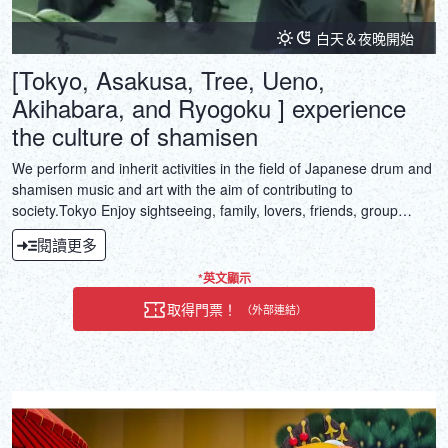
白天＆夜晚開始
[Tokyo, Asakusa, Tree, Ueno,
Akihabara, and Ryogoku ] experience
the culture of shamisen
We perform and inherit activities in the field of Japanese drum and
shamisen music and art with the aim of contributing to
society.Tokyo Enjoy sightseeing, family, lovers, friends, group
company company training, school school trip memories, and
閱讀更多
Japanese traditional culture.
*英文顯示
取得門票！
（外部連結）