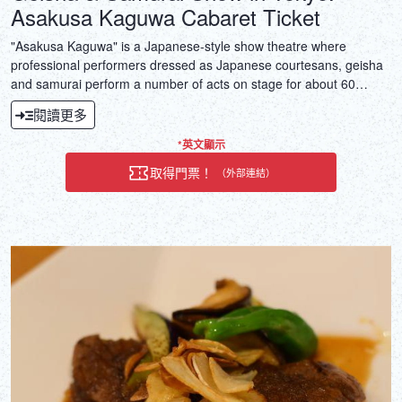
Asakusa Kaguwa Cabaret Ticket
"Asakusa Kaguwa" is a Japanese-style show theatre where
professional performers dressed as Japanese courtesans, geisha
and samurai perform a number of acts on stage for about 60
minutes.
閱讀更多
*英文顯示
取得門票！
（外部連結）