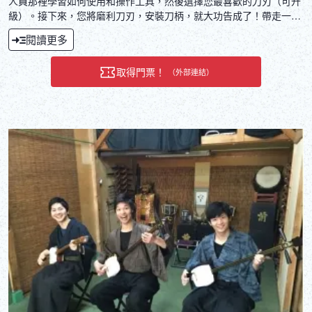
人員那裡學習如何使用和操作工具，然後選擇您最喜歡的刀刃（可升
級）。接下來，您將磨利刀刃，安裝刀柄，就大功告成了！帶走一把
獨一無二的刀，讓您在廚房烹飪時，也能想起日本之旅的美好回憶！
閱讀更多
取得門票！
（外部連結）