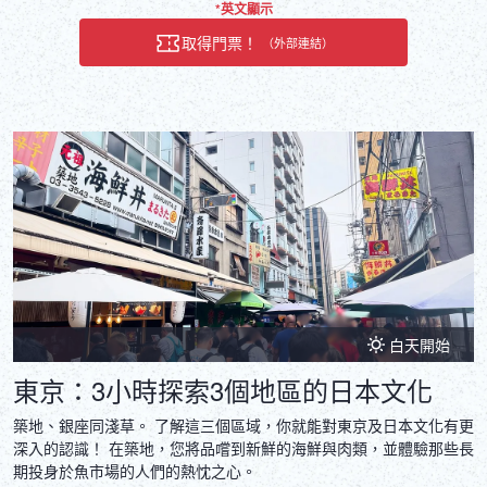
you into a wonderful female impersonator. In addition to authentic
*英文顯示
costumes, we will help you create your own work, from the initial
取得門票！
（外部連結）
meeting to the photo shoot in a private space that requires a
reservation. Of course, anyone can enjoy it regardless of gender
or nationality! The flow of the day ① Entering the store ② Meeting
(explanation of the shooting content and flow) ③ Hair and makeup
④ Dressing ⑤ Photo shoot (geisha studio) ⑥ Makeup removal *As
all makeup will be removed, if you need to apply makeup after the
experience, please bring your own makeup tools. ⑦ Photo shoot
data (SD card) ⑧ End
白天開始
東京：3小時探索3個地區的日本文化
築地、銀座同淺草。 了解這三個區域，你就能對東京及日本文化有更
深入的認識！ 在築地，您將品嚐到新鮮的海鮮與肉類，並體驗那些長
期投身於魚市場的人們的熱忱之心。