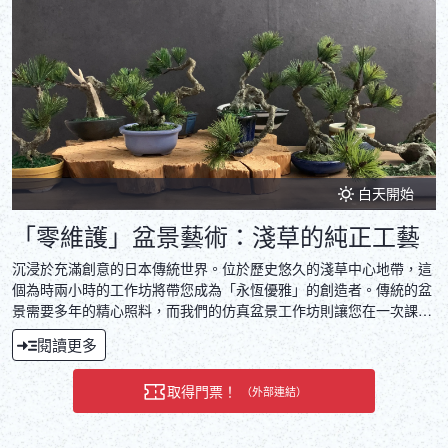
白天開始
「零維護」盆景藝術：淺草的純正工藝
沉浸於充滿創意的日本傳統世界。位於歷史悠久的淺草中心地帶，這
個為時兩小時的工作坊將帶您成為「永恆優雅」的創造者。傳統的盆
景需要多年的精心照料，而我們的仿真盆景工作坊則讓您在一次課程
中就能捕捉到同樣的審美之美——創作出一件永葆翠綠的作品。在經
閱讀更多
驗豐富的導師指導下，您將使用專業級材料，打造出屬於您自己的獨
特盆景。無論是擺放在家中還是作為禮物贈送，您的作品都將成為時
取得門票！
（外部連結）
尚且易於打理的室內裝飾。在我們寧靜的小班氛圍中放鬆身心，帶回
家的不僅是紀念品——而是您親手製作的日本文化瑰寶。