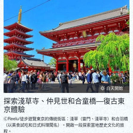
白天開始
探索淺草寺、仲見世和合童橋—復古東
京體驗
ⒸReelu/徒步遊覽東京的傳統街區：淺草（雷門、淺草寺）和合羽橋
（以美食試吃和日式料理聞名）。開啟一段探索當地歷史文化的旅
程。