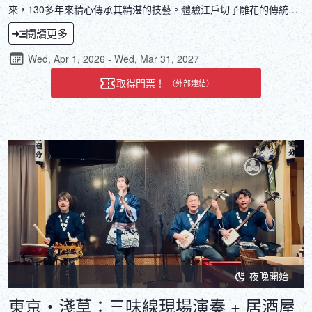
來，130多年來精心傳承其精湛的技藝。體驗江戶切子雕花的傳統工
藝，這項備受推崇的技藝於2002年被日本經濟產業大臣指定為國家指
閱讀更多
定傳統工藝品。運用精湛的工藝，將您的設計變為現實。
Wed, Apr 1, 2026 - Wed, Mar 31, 2027
取得門票！
（外部連結）
夜晚開始
東京・淺草：三味線現場演奏 + 居酒屋