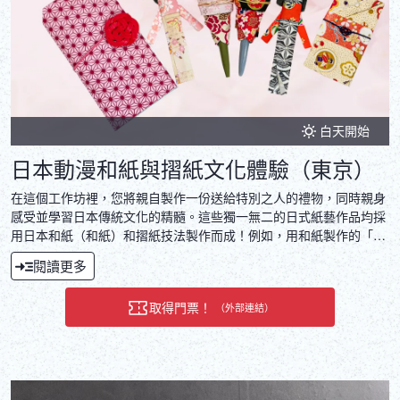
白天開始
日本動漫和紙與摺紙文化體驗（東京）
在這個工作坊裡，您將親自製作一份送給特別之人的禮物，同時親身
感受並學習日本傳統文化的精髓。這些獨一無二的日式紙藝作品均採
用日本和紙（和紙）和摺紙技法製作而成！例如，用和紙製作的「花
姬」和紙娃娃搭配一支日本製造的原子筆，就是一份別緻而珍貴的禮
閱讀更多
物。您也可以選擇製作其他您喜歡的手工藝品（例如書籤、護身符
袋、和紙筆記本或禦朱印冊）。此外，您還將獲得手工製作的紀念
取得門票！
（外部連結）
品！工作坊結束後，您還將獲得一份“結業證書”，讓您可以自豪地在
自己的國家教授這項技藝。