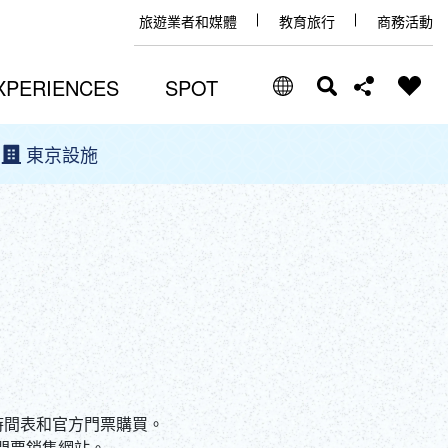
旅遊業者和媒體
教育旅行
商務活動
XPERIENCES
SPOT
東京設施
Select Language
Share this page
日本語
Facebook
ENGLISH
X (Twitter)
中文(简体)
中文(繁體/正體)
Email
한글
賽的時間表和官方門票購買。
官方門票銷售網站。