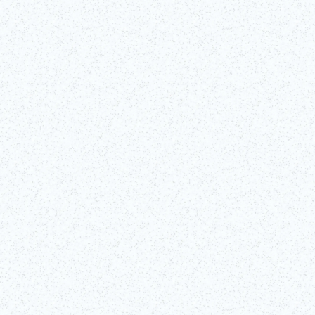
Craft Your Own Betty Smith Jea
Denim in Ebisu, Shibuya City
At the Betty Smith Ebisu Workshop in Shibuya, you 
Mehr lesen
er beginnend
in Ginza
h die reiche