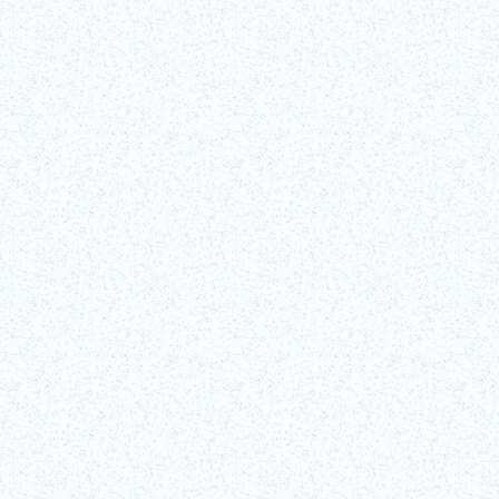
Tagsüb
ischen KABUKI für Anfänger
s von einem professionellen Kabuki-Schauspieler im Kabukiza-Theater 
 darstellenden Künste Japans. Dieses exklusive Programm führt Sie durc
niken vo!