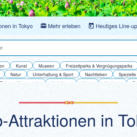
ionen in Tokyo
Mehr erleben
Heutiges Line-u
ionen suchen
ken
Kunst
Museen
Freizeitparks & Vergnügungsparks
Natur
Unterhaltung & Sport
Nachtleben
Speziell
 Tokyo & Marunouchi
Ikebukuro
Ueno
Asakusa
R
ya & Aoyama & Omotesando
Odaiba
Roppongi
Tama ＆ 
-Attraktionen in T