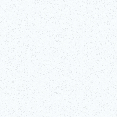
Tagsüber & nach
ssichtsplattformen und Illuminationen sind ein wahrer Publikumsmagn