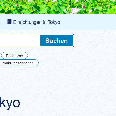
ภาษาไทย
Copy URL
DEUTSCH
p
Einrichtungen in Tokyo
ITALIANO
Suchen
ESPAÑOL
FRANÇAIS
Erlebnisse
e Ernährungsoptionen
yogoku
Shinjuku
Inseln
okyo