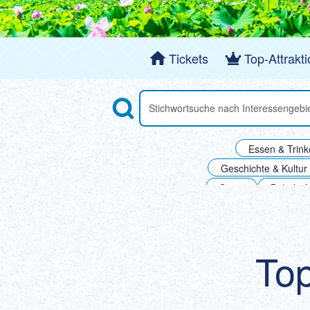
Tickets
Top-Attrakt
Search
Anhand von Suchbegriffen nach Attrakt
Essen & Trin
Geschichte & Kultur
Ginza
Bahnhof
Shibu
Top