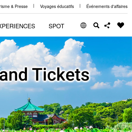
urisme & Presse
Voyages éducatifs
Événements d'affaires
XPERIENCES
SPOT
Select Language
Share this page
日本語
Facebook
ENGLISH
X (Twitter)
中文(简体)
中文(繁體/正體)
Email
한글