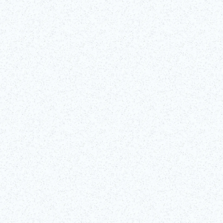
Kabuki
Das Kabuki-Theater ist eine Verkörperung des japanis
grandiosen Musicals am Broadway oder im Londoner 
Tanzdarbietungen und meisterhafte Schauspielkunst,
werden.
Mehr lesen
Mehr erfahren!