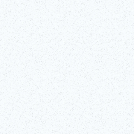
ts beginnend
et.