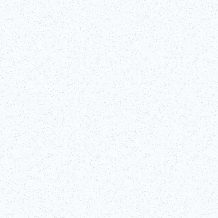
Tokio: Interaktives Seminar zum authent
Werfen Sie bei diesem 90-minütigen interaktiven Kabuki-Seminar, da
geleitet wird, einen Blick hinter die Kuissen einer der berühmtesten
Geschichte des Kabuki und stellt Ihnen seine charakteristischen Tech