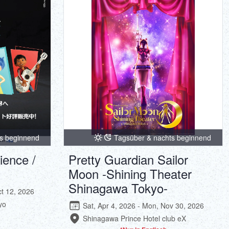
ภาษาไทย
Copy URL
DEUTSCH
ITALIANO
ESPAÑOL
FRANÇAIS
s beginnend
Tagsüber & nachts beginnend
ience /
Pretty Guardian Sailor
Moon -Shining Theater
Shinagawa Tokyo-
ct 12, 2026
yo
Sat, Apr 4, 2026 - Mon, Nov 30, 2026
Shinagawa Prince Hotel club eX