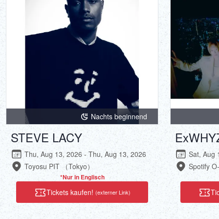
Nachts beginnend
STEVE LACY
ExWHY
Thu, Aug 13, 2026 - Thu, Aug 13, 2026
Sat, Aug 
Toyosu PIT （Tokyo）
Spotify 
*Nur in Englisch
Tickets kaufen!
Ti
(externer Link)