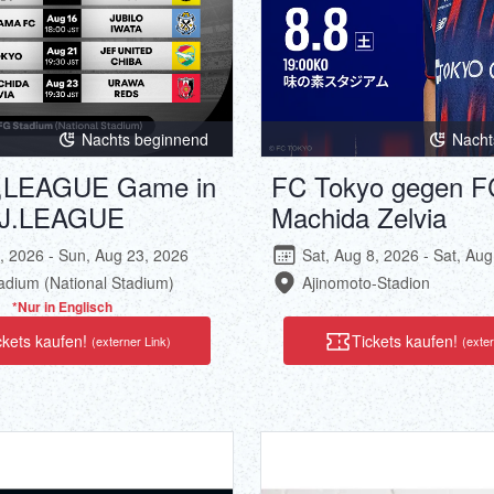
Nachts beginnend
Nacht
J,LEAGUE Game in
FC Tokyo gegen F
©J.LEAGUE
Machida Zelvia
7, 2026 - Sun, Aug 23, 2026
Sat, Aug 8, 2026 - Sat, Aug
dium (National Stadium)
Ajinomoto-Stadion
*Nur in Englisch
ckets kaufen!
Tickets kaufen!
(externer Link)
(exter