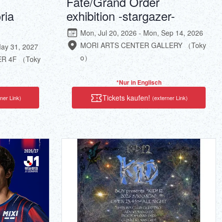
Fate/Grand Order
ria
exhibition -stargazer-
Mon, Jul 20, 2026 - Mon, Sep 14, 2026
MORI ARTS CENTER GALLERY （Toky
May 31, 2027
o）
R 4F （Toky
*Nur in Englisch
Tickets kaufen!
ner Link)
(externer Link)