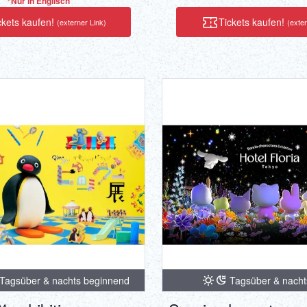
*Nur in Englisch
ckets kaufen!
Tickets kaufen!
(externer Link)
(exter
Tagsüber & nachts beginnend
Tagsüber & nacht