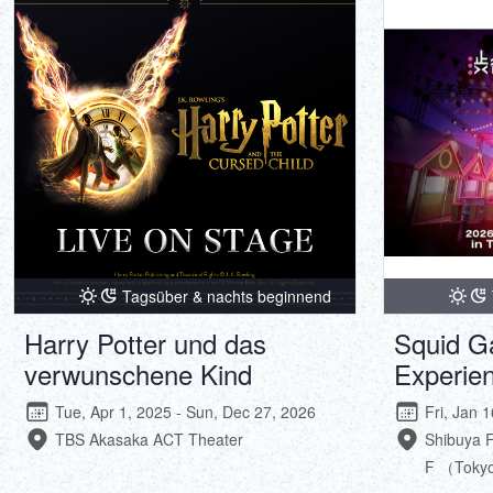
Tagsüber & nachts beginnend
Harry Potter und das
Squid G
verwunschene Kind
Experie
Tue, Apr 1, 2025 - Sun, Dec 27, 2026
Fri, Jan 
TBS Akasaka ACT Theater
Shibuya 
F （Toky