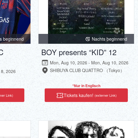
s beginnend
Nachts beginnend
C
BOY presents “KID” 12
Mon, Aug 10, 2026 - Mon, Aug 10, 2026
SHIBUYA CLUB QUATTRO （Tokyo）
 8, 2026
*Nur in Englisch
Tickets kaufen!
ner Link)
(externer Link)