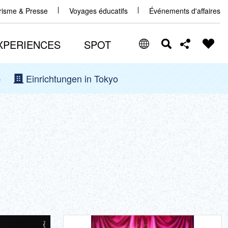
urisme & Presse
Voyages éducatifs
Événements d'affaires
XPERIENCES
SPOT
p
Einrichtungen in Tokyo
Select Language
Share this page
日本語
Facebook
ENGLISH
X (Twitter)
中文(简体)
中文(繁體/正體)
Email
한글