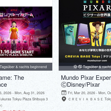
Tagsüber & nachts beginnend
Tagsüber & nacht
ame: The
Mundo Pixar Exper
nce
ⒸDisney/Pixar
16, 2026 - Mon, Aug 31, 2026
Fri, Mar 20, 2026 - Mon, O
Fukuras Tokyu Plaza Shibuya 3
ＣＲＥＶＩＡ ＢＡＳＥ Tok
o）