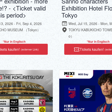
exhibition - more
Sanrio characters
e!? - <Ticket valid
Exhibition Hotel Flo
his period>
Tokyo
13, 2026 - Fri, Sep 4, 2026
Wed, Jul 15, 2026 - Mon, 
CHO MUSEUM （Tokyo）
TOKYU KABUKICHO TOWE
o）
*Nur in Englisch
*Nur in Englisch
ckets kaufen!
Tickets kaufen!
(externer Link)
(exter