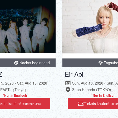
Nachts beginnend
Tagsübe
Z
Eir Aoi
15, 2026 - Sat, Aug 15, 2026
Sun, Aug 16, 2026 - Sun, 
O-EAST （Tokyo）
Zepp Haneda (TOKYO)
*Nur in Englisch
*Nur in Englisch
ckets kaufen!
Tickets kaufen!
(externer Link)
(exter