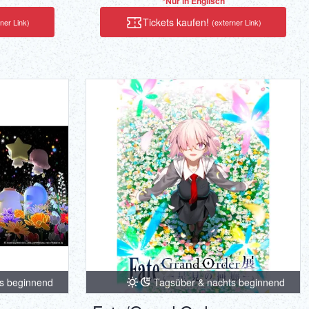
*Nur in Englisch
Tickets kaufen!
ner Link)
(externer Link)
s beginnend
Tagsüber & nachts beginnend