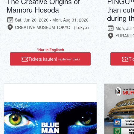
The Creative Origins of
PINGU™ 
Mamoru Hosoda
than cut
during t
Sat, Jun 20, 2026 - Mon, Aug 31, 2026
CREATIVE MUSEUM TOKYO （Tokyo）
Mon, Jul 
YURAKU
*Nur in Englisch
Tickets kaufen!
Ti
(externer Link)