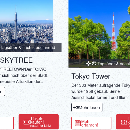
Tagsüber & nachts beginnend
 SKYTREE
Tagsüber & nach
YTREETOWN/Der TOKYO
Tokyo Tower
sich hoch über der Stadt
e neueste Attraktion der
Der 333 Meter aufragende Tok
d im Jahr 2018 der höchste
en
wurde 1958 gebaut. Seine
. Mit einer Höhe von genau 634
Aussichtsplattformen und Illumi
ich dieser gewaltige Turm
ein wahrer Publikumsmagnet.
er Skyline Tokyos ab und hat
Mehr lesen
u einem beliebten
rt für internationale und
Tickets
T
Mehr
kaufen!
k
Pärchen entwickelt.
!
erfahren!
(externer Link)
(