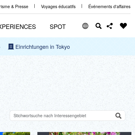
urisme & Presse
Voyages éducatifs
Événements d'affaires
XPERIENCES
SPOT
p
Einrichtungen in Tokyo
Select Language
Share this page
日本語
Facebook
ENGLISH
X (Twitter)
中文(简体)
中文(繁體/正體)
Email
한글
Search
Anhand von Suchbegriffen nach Attraktionen suchen