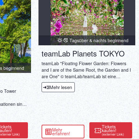
ภาษาไทย
Copy URL
DEUTSCH
ITALIANO
Tagsüber & nachts beginnend
ESPAÑOL
teamLab Planets TOKYO
FRANÇAIS
teamLab "Floating Flower Garden: Flowers
ts beginnend
and I are of the Same Root, the Garden and I
are One" © teamLab/teamLab ist eine
Künstlergruppe, die verschiedene Museen
Mehr lesen
und Installationen unterhält. Sie setzen
yo Tower
modernste Technologien ein, darunter
Projektionen und Motion Capture. Inzwischen
nationen sind
gehören ihre immersiven,
genreübergreifenden Galerien zu den
beliebtesten Touristenattraktionen Tokyos.
ickets
Tickets
Mehr
aufen!
kaufen!
erfahren!
externer Link)
(externer Link)