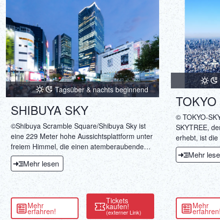
Tagsüber & nachts beginnend
TOKYO
SHIBUYA SKY
© TOKYO-SK
©Shibuya Scramble Square/Shibuya Sky ist
SKYTREE, der 
eine 229 Meter hohe Aussichtsplattform unter
erhebt, ist di
freiem Himmel, die einen atemberaubenden
Hauptstadt un
Mehr les
Blick auf Tokyo bietet. In diesem Artikel finden
Turm der Welt
Mehr lesen
Sie die neuesten Informationen zu
Metern hebt s
Eintrittskarten, Öffnungszeiten usw.
wirklich von d
sich schnell z
Verabredungso
Tickets
Mehr
Mehr
kaufen!
einheimische 
erfahren!
erfahren
(externer Link)