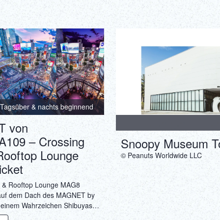
Tagsüber & nachts beginnend
 von
109 – Crossing
Snoopy Museum T
Rooftop Lounge
© Peanuts Worldwide LLC
cket
w & Rooftop Lounge MAG8
h auf dem Dach des MAGNET by
einem Wahrzeichen Shibuyas,
nen herrlichen Panoramablick auf