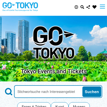
Select Language
Share this page
日本語
Facebook
ENGLISH
X (Twitter)
中文(简体)
Email
中文(繁體/正體)
Copy URL
한글
Search
Anhand von Suchbegriffen nach Attraktionen suchen
Suchen
ภาษาไทย
Essen & Trinken
Kunst
Museen