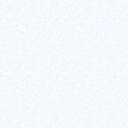
Werfen Sie bei diesem 90-minütigen interaktiven Kabuki-Seminar, das
von einem professionellen Kabuki-Schauspieler im Kabukiza-Theater
in Ginza geleitet wird, einen Blick hinter die Kuissen einer der