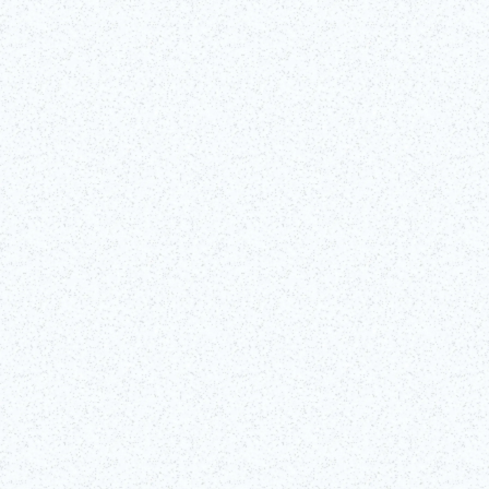
Empfohlen
©Edo-Tokyo Museum
Vollständige Details überprüfen