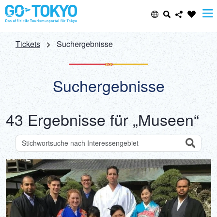
Select Language
Share this page
Tickets
Suchergebnisse
日本語
Facebook
Suchergebnisse
ENGLISH
X (Twitter)
43 Ergebnisse für „Museen“
中文(简体)
Email
中文(繁體/正體)
Search
Anhand von Suchbegriffen nach Attraktionen suchen
Copy URL
한글
ภาษาไทย