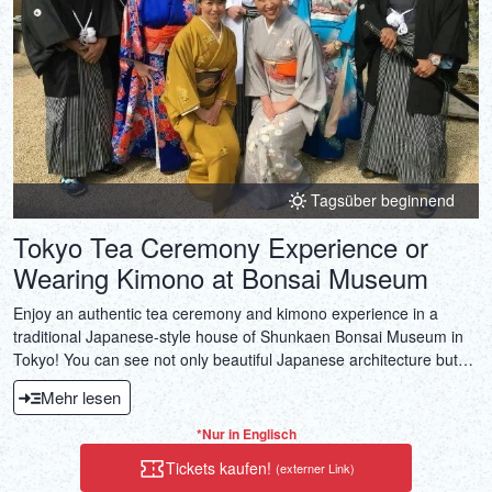
DEUTSCH
ITALIANO
ESPAÑOL
FRANÇAIS
Tagsüber beginnend
Tokyo Tea Ceremony Experience or
Wearing Kimono at Bonsai Museum
Enjoy an authentic tea ceremony and kimono experience in a
traditional Japanese-style house of Shunkaen Bonsai Museum in
Tokyo! You can see not only beautiful Japanese architecture but
also selected bonsai art displayed in the garden. It will be an
Mehr lesen
unforgettable experience!
*Nur in Englisch
Tickets kaufen!
(externer Link)