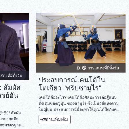
การแสดงที่มีทั้งวัน
ดงที่มีทั้งวัน
ประสบการณ์เคนโด้ใน
 สัมผัส
โตเกียว "ทริปซามูไร"
รย์อัน
เคนโด้คืออะไร? เคนโด้คือศิลปะการต่อสู้แบบ
ดั้งเดิมของญี่ปุ่น ของซามูไร ซึ่งเป็นวิถีแห่งดาบ
ในญี่ปุ่น ประสบการณ์นี้จะทำให้คุณได้ฝึกกับครู
ラ)/ สัมผัส
สอนเคนโด้ที่มีประสบการณ์มากกว่า 30 ปี
มายากลมือ
อ่านเพิ่มเติม
็กเกจมาตรฐาน