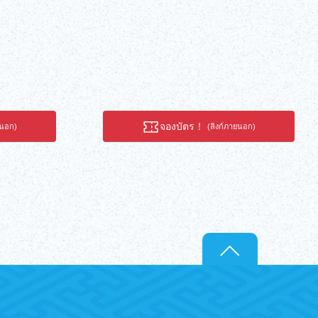
จเครื่องดื่มไม่
จองบัตร！
ยนอก)
(ลิงก์ภายนอก)