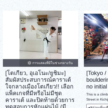
การแสดงที่มีในช่วงกลางวัน
[โตเกียว, อุเอโนะ/ยูชิมะ]
[Tokyo / 
สัมผัสประสบการณ์คาราเต้
boulderi
ใจกลางเมืองโตเกียว!! เลือก
no initia
แพ็คเกจที่มีหรือไม่มีชุด
This is a clim
คาราเต้ และปิดท้ายด้วยการ
Street in Kichij
ทดสอบการหักแผ่นไม้ (มี
อ่านเพิ่มเ