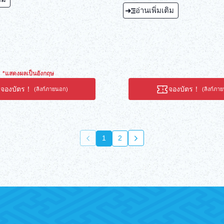
พร้อมเครื่องดื่มหนึ่งแก้ว และแพ็กเก
อ่านเพิ่มเติม
อั้น
*แสดงผลเป็นอังกฤษ
จองบัตร！
จองบัตร！
(ลิงก์ภายนอก)
(ลิงก์ภา
1
2