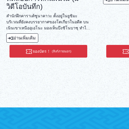
วิดีโอบันทึก)
สำนักฝึกคาราเต้ซูนาคาวะ ตั้งอยู่ในยูชิมะ
บริเวณที่ยังคงบรรยากาศของโตเกียวในอดีต บน
เนินเขาเหนืออุเอโนะ มองเห็นบึงชิโนบาซุ ทำไม
ไม่ลองสัมผัส "คาราเต้" แบบญี่ปุ่นดั้งเดิมดูล่ะ?
อ่านเพิ่มเติม
เราจะเน้นที่การเคลื่อนไหวพื้นฐานของคาราเต้
เช่น การชกและการเตะ คุณจะได้เรียนรู้เทคนิค
จองบัตร！
(ลิงก์ภายนอก)
การโจมตีและการป้องกันที่หลากหลาย เมื่อจบ
การฝึก คุณจะถูกท้าให้ "หัก" แผ่นไม้ (สามารถ
ยกเลิกได้) ผู้สอนคือ คุมิโกะ ซูนาคาวะ ระดับ 6
ดั้ง เธอเป็นหนึ่งในผู้ถือครองระดับ 6 ดั้งและ
หัวหน้าสาขาหญิงไม่กี่คนในชินเคียวคุชินไค
องค์กรคาราเต้ที่ใหญ่ที่สุดในโลก อาจารย์ซูนาคา
วะ ผู้ชนะเลิศการแข่งขันคุมิเตะชิงแชมป์ทั่ว
ประเทศญี่ปุ่นและได้อันดับสองในการแข่งขัน
เวิลด์คัพ จะให้คำแนะนำอย่างละเอียดและเอาใจ
ใส่ เราใส่ใจในเรื่องความปลอดภัยเป็นอย่างยิ่ง
ดังนั้นผู้หญิงและเด็กสามารถเข้าร่วมได้
หมายเหตุ: หากตารางเวลาของอาจารย์ซูนาคา
วะไม่เอื้ออำนวย ผู้สอนท่านอื่น (ผู้ถือครองสายดำ)