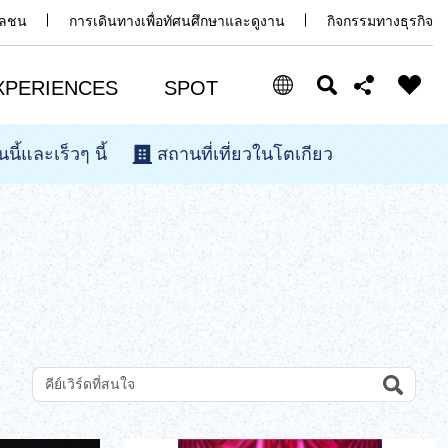
มวลชน
การเดินทางเพื่อทัศนศึกษาและดูงาน
กิจกรรมทางธุรกิจ
XPERIENCES
SPOT
นนี้และเร็วๆ นี้
สถานที่เที่ยวในโตเกียว
Select Language
Share this page
日本語
Facebook
ENGLISH
X (Twitter)
中文(简体)
中文(繁體/正體)
Email
한글
Search
ค้นหาสถานที่ท่องเที่ยวด้วยคีย์เวิร์ด