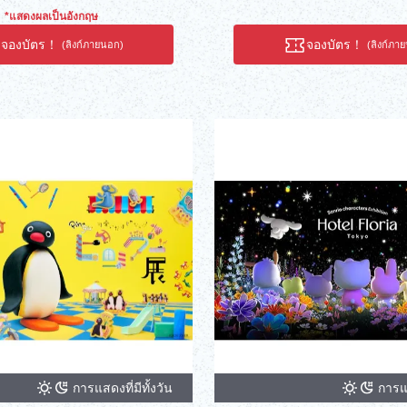
*แสดงผลเป็นอังกฤษ
จองบัตร！
จองบัตร！
(ลิงก์ภายนอก)
(ลิงก์ภา
การแสดงที่มีทั้งวัน
การแส