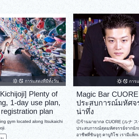
การแสดงที่มีทั้งวัน
การแส
Kichijoji] Plenty of
Magic Bar CUORE:
ng, 1-day use plan,
ประสบการณ์มหัศจร
l registration plan
น่าทึ่ง
bing gym located along Itsukaichi
Ⓒร้านมายากล CUORE (ルナ ステ
oji.
ประสบการณ์สุดมหัศจรรย์จากนัก
อาชีพที่ชินจูกุ คาบูกิโช เรามีแพ
ติม