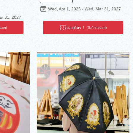
การทอผ้าที่สืบทอดกันมายาวนานกว่า 120 ปีนับ
0 ปีนับตั้งแต่
ตั้งแต่ก่อตั้งสตูดิโอ คำว่า "การทอแบบทามะ-โอริ"
ะสลักแก้วเอโดะ
Wed, Apr 1, 2026 - Wed, Mar 31, 2027
ครอบคลุมผ้าทอ 5 ประเภทที่มีต้นกำเนิดจาก
ูงจนได้รับเลือก
ar 31, 2027
ภูมิภาคทามะของโตเกียว ซึ่งเป็นภูมิภาคที่มี
ของญี่ปุ่นโดย
วัฒนธรรมสิ่งทอที่เจริญรุ่งเรือง มาร่วมดื่มด่ำกับ
 การค้า และ
จองบัตร！
ยนอก)
(ลิงก์ภายนอก)
สภาพแวดล้อมที่รังสรรค์ผ้าอันเป็นเอกลักษณ์
วิตชีวาให้กับ
เหล่านี้ คุณจะได้สัมผัสทั้งฝีมืออันประณีตบรรจง
งฝีมือ
ในการทอแต่ละชิ้น และประเพณีอันดีงามที่เชื่อม
โยงอดีตกับอนาคต