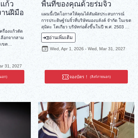
แก้ว
พื้นที่ของคุณด้วยร่มจิ๋ว
านฝีมือ
แผนนี้เปิดโอกาสให้คุณได้สัมผัสประสบการณ์
การประดิษฐ์ร่มจิ๋วที่บริษัทมองบลังค์ จำกัด ในเขต
สุมิดะ โตเกียว บริษัทก่อตั้งขึ้นในปี พ.ศ. 2503 ใน
รื่องแก้วตัด
ฐานะผู้ผลิตร่ม ร่มสไตล์ตะวันตกที่ย้อมด้วยผ้าด้วย
อ่านเพิ่มเติม
เลือกจากสาม
เทคนิคโฮกุชิโอริแบบดั้งเดิมของญี่ปุ่น ได้รับ
 เขต
ความนิยมไม่เพียงแต่เป็นของใช้ในชีวิตประจำ
Wed, Apr 1, 2026 - Wed, Mar 31, 2027
ั้งขึ้นในปี
วันเท่านั้น แต่ยังเป็นงานศิลปะอีกด้วย เทคนิคการ
และได้พัฒนา
ประดิษฐ์ร่มที่ทำด้วยมืออย่างพิถีพิถันของมองบลัง
องตลอดหนึ่ง
ค์ยังถูกนำมาใช้อย่างเต็มประสิทธิภาพในการ
ar 31, 2027
ลายเอโดะคิริ
ประดิษฐ์ร่มจิ๋วเหล่านี้ ประสบการณ์นี้จะให้คุณได้
ยาวนานนี้ คือ
จองบัตร！
ยนอก)
(ลิงก์ภายนอก)
สัมผัสศิลปะการประดิษฐ์ร่มที่ใส่ใจในรายละเอียด
บรรจงที่คุณ
และงานฝีมืออันประณีต
ได้ ผ่านงาน
ิโกะที่เพิ่ม
ัส
่อบอวลไปด้วย