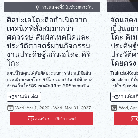
การแสดงที่มีในช่วงกลางวัน
ศิลปะเอโดะถือกำเนิดจาก
จัดแสดง
เทคนิคที่สั่งสมมากว่า
ญี่ปุ่นอย
ศตวรรษ สัมผัสเทคนิคและ
โดะ คิเ
ประวัติศาสตร์ผ่านกิจกรรม
ประดิษฐ์ท
งานประดิษฐ์แก้วเอโดะ-คิริ
ประวัติ
โกะ
โดยตรง
แผนนี้ให้คุณได้สัมผัสประสบการณ์งานฝีมืออัน
Tsukada-Koubo
ประณีตของเอโดะ-คิริโกะ ณ บริษัท ชิมิซึกลาส
Kimekomi ที่ตั
จำกัด ในโฮริคิริ เขตคัตสึชิกะ ชิมิซึกลาสเปิด
แม่น้ำ Sumida
ดำเนินการในปี พ.ศ. 2466 ในฐานะโรงงาน
Ryoggoku บ้าน
อ่านเพิ่มเติม
อ่านเพิ่มเ
แปรรูปแก้ว นับตั้งแต่นั้นมา ชิมิซึกลาสยังคง
Koubou ก็ตั้งอ
พัฒนาเทคนิคการแปรรูปแก้วอย่างต่อเนื่อง
ในจุดที่อยู่ใก
Wed, Apr 1, 2026 - Wed, Mar 31, 2027
Wed, Apr 
ยาวนานกว่าศตวรรษ ประเพณีการประดิษฐ์แก้ว
เพลิดเพลินกับ
ของเอโดะ-คิริโกะ ซึ่งถือกำเนิดขึ้นจาก
ผ้าเตี่ยว Mawa
จองบัตร！
(ลิงก์ภายนอก)
ประสบการณ์อันยาวนานนี้ ได้สร้างสรรค์ผลงาน
ตัวมีด้านที่สน
ศิลปะที่ใช้งานได้จริง ประดับประดาด้วยลวดลาย
จากกิจกรรมแล้
อันประณีต ผ่านกิจกรรมการประดิษฐ์เครื่องแก้ว
และแผ่นโลหะก็