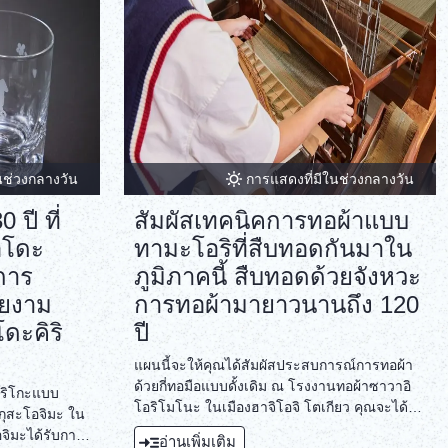
นช่วงกลางวัน
การแสดงที่มีในช่วงกลางวัน
 ปี ที่
สัมผัสเทคนิคการทอผ้าแบบ
อโดะ
ทามะโอริที่สืบทอดกันมาใน
การ
ภูมิภาคนี้ สืบทอดด้วยจังหวะ
ยงาม
การทอผ้ามายาวนานถึง 120
ดะคิริ
ปี
แผนนี้จะให้คุณได้สัมผัสประสบการณ์การทอผ้า
ด้วยกี่ทอมือแบบดั้งเดิม ณ โรงงานทอผ้าซาวาอิ
ิริโกะแบบ
โอริโมโนะ ในเมืองฮาจิโอจิ โตเกียว คุณจะได้
ากุสะโอจิมะ ใน
เพลิดเพลินกับการสร้างสรรค์สิ่งทอด้วยเทคนิค
จิมะได้รับการ
อ่านเพิ่มเติม