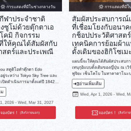
การแสดงที่มีในช่วงกลางวัน
การแสดงที่มีใ
กีฬาประจำชาติ
สัมผัสประสบการณ์เร
่างซูโม่ด้วยตุ๊กตาเอ
ที่เชื่อมโยงกับอนาค
มโคมิ กิจกรรม
กช็อปประวัติศาสตร์
ี่ให้คุณได้สัมผัสกับ
เทคนิคการย้อมผ้า
ศาสตร์และประเพณี
ดั้งเดิมของฮิกิโซเม
แผนนี้จะให้คุณได้สัมผัสประสบกา
เทนุกุอิแบบดั้งเดิมของญี่ปุ่น ณ เวิ
u สตูดิโอทำตุ๊กตา Edo
ฟูจิยะ เซ็นโคโบ ในทาคาดาโนะบ
้งอยู่ระหว่าง Tokyo Sky Tree และ
กุ โตเกียว คุณจะได้วาดลวดลายที
 เปิดดำเนินการมาตั้งแต่ปี 1842
อ่านเพิ่มเติม
ผ้าเทนุกุอิโดยใช้เทคนิคฮิกิโซเมะ 
ของซูโม่ และสตูดิโอ Tsukada-
ติม
ผ้าด้วยมือ ทั้งเครื่องมือที่เหมา
ยู่ในเขตเดียวกัน คือ เขต Sumida
Wed, Apr 1, 2026 - Wed, M
แวดล้อมที่เหมาะสมเป็นสิ่งสำคัญอย
ล้กับใจกลางของซูโม่ คุณจะได้
1, 2026 - Wed, Mar 31, 2027
สร้างสรรค์ผลงานที่สวยงามอย่าง
กิจกรรมการยัดผ้าตกแต่งเข้าไปใน
ประสบการณ์การย้อมผ้าในเวิร์กช็อ
shi ของตุ๊กตาซูโม่ ตุ๊กตาซูโม่บาง
จองบัตร！
จองบัตร！
(ลิงก์ภายนอก)
(ลิงก์ภา
คงรักษาจิตวิญญาณของญี่ปุ่นยุคก่
ุกสนานด้วยกระดิ่งประดับ และหลัง
จะทำให้คุณรู้สึกอบอุ่นใจและหวนน
ว การได้รับแหวนซูโม่ Dohyo
ทำให้เป็นกิจกรรมที่น่าจับตามอง