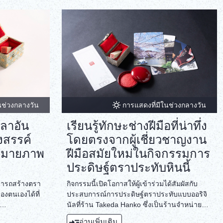
นช่วงกลางวัน
การแสดงที่มีในช่วงกลางวัน
วลาอัน
เรียนรู้ทักษะช่างฝีมือที่น่าทึ่ง
งสรรค์
โดยตรงจากผู้เชี่ยวชาญงาน
หมายภาพ
ฝีมือสมัยใหม่ในกิจกรรมการ
ประดิษฐ์ตราประทับหินนี้
ามารถสร้างตรา
กิจกรรมนี้เปิดโอกาสให้ผู้เข้าร่วมได้สัมผัสกับ
งตนเองได้ที่
ประสบการณ์การประดิษฐ์ตราประทับแบบออริจิ
นัลที่ร้าน Takeda Hanko ซึ่งเป็นร้านจำหน่าย
ที่จัดกิจกรรม
ตราประทับและงานพิมพ์ในเมืองโอเมะ โตเกียว ผู้
อ่านเพิ่มเติม