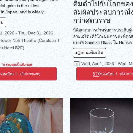
ดื่มด่ำไปกับโลกของ
Nohgaku is the oldest
สัมผัสประสบการณ์ง
 in Japan, and is widely
 world's oldest form of musical
กว่าศตวรรษ
ติม
as registered as a UNESCO
นี่คือแผนการสำหรับการประดิษฐ์เค
tural Heritage in 2001 and is
1, 2026 - Thu, Dec 31, 2026
ลายเอโดะคิริโกะบนภาชนะที่คุณ
one of the world's oldest forms
 Tower Noh Theatre (Cerulean T
แบบที่ Shimizu Glass ใน Horikiri
it is not just theater; it is an art
u Hotel B2F)
Katsushika-ku Shimizu Glass ก่อต
apsulates Japanese aesthetics
อ่านเพิ่มเติม
1923 ในฐานะบริษัทแปรรูปแก้ว 
y, a classical performing art that
เทคนิคการแปรรูปแก้วอย่างต่อเนื่
rds and allows viewers to get in
Wed, Apr 1, 2026 - Wed, M
*แสดงผลเป็นอังกฤษ
ศตวรรษ ผลิตภัณฑ์เครื่องแก้วตัด
anese culture.This tour, which
โกะที่เปี่ยมไปด้วยประสบการณ์อัน
จองบัตร！
จองบัตร！
ormances, explanations, and
(ลิงก์ภายนอก)
(ลิงก์ภา
ผลงานศิลปะที่มีลวดลายอันวิจิตร
y real Noh performers who
สามารถนำไปใช้ในชีวิตประจำวัน
ry on the tradition, is a valuable
หัตถกรรมเครื่องแก้วตัดลายเอโดะคิร
 dive deep into the soul of
สีสันให้กับโต๊ะอาหารของคุณ สัมผ
ure along with Noh performers.
ประสบการณ์แห่งประวัติศาสตร์ที
ประกายอันเจิดจรัส