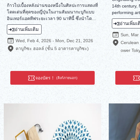
ก้าวไปเบื้องหลังม่านของหนึ่งในศิลปะการแสดงที่
14th century, 
โดดเด่นที่สุดของญี่ปุ่นในงานสัมมนากะบูกิแบบ
performing art
อินเทอร์แอคทีฟระยะเวลา 90 นาทีนี้ ซึ่งนำโดย
considered the
อ่านเพิ่มเ
นักแสดงกะบูกิมืออาชีพที่โรงละครกะบูกิซะในกิน
theater. It w
อ่านเพิ่มเติม
ซ่า โปรแกรมสุดพิเศษนี้จะพาคุณสำรวจ
Intangible Cul
Sun, Mar 
ประวัติศาสตร์อันยาวนานและเทคนิคอันเป็น
recognized as 
Wed, Feb 4, 2026 - Mon, Dec 21, 2026
Cerulean
เอกลักษณ์ของกะบุกิ!
of theater. But 
คาบูกิซะ ฮอลล์ (ชั้น 5 อาคารคาบูกิซะ)
ower Toky
form that enc
and spiritualit
transcends wo
touch with Jap
จองบัตร！
includes perf
(ลิงก์ภายนอก)
experiences b
continue to car
opportunity to
Japanese cult