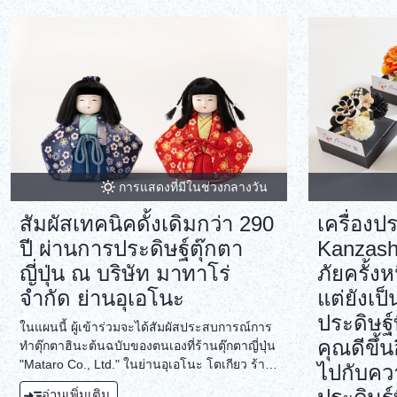
เอโดะ-คิริโกะเพื่อตกแต่งโต๊ะอาหารประจำวัน
อีกด้วย
ของคุณ สัมผัสประวัติศาสตร์ที่แฝงไว้ด้วยความ
แวววาวระยิบระยับ
การแสดงที่มีในช่วงกลางวัน
สัมผัสเทคนิคดั้งเดิมกว่า 290
เครื่อง
ปี ผ่านการประดิษฐ์ตุ๊กตา
Kanzash
ญี่ปุ่น ณ บริษัท มาทาโร่
ภัยครั้งห
จำกัด ย่านอุเอโนะ
แต่ยังเ
ประดิษฐ์
ในแผนนี้ ผู้เข้าร่วมจะได้สัมผัสประสบการณ์การ
คุณดีขึ้
ทำตุ๊กตาฮินะต้นฉบับของตนเองที่ร้านตุ๊กตาญี่ปุ่น
"Mataro Co., Ltd." ในย่านอุเอโนะ โตเกียว ร้าน
ไปกับคว
นี้เชี่ยวชาญด้านตุ๊กตาคิเมโคมินิงเกียว (ตุ๊กตาไม้
อ่านเพิ่มเติม