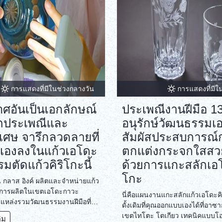
การแสดงที่มีในช่วงกลางวัน
การแสดงที่มีใ
ศอันเป็นเอกลักษณ์
ประเพณีงานฝีมือ 130
จากประเพณีและ
อนุรักษ์วัฒนธรรมเ
เศษ จารึกลวดลายที่
สัมผัสประสบการณ์
กเองลงในแก้วเอโดะ
ตกแต่งกระจกใสสว
มตัดแก้วคิริโกะนี้
ด้วยการแกะสลักเอโ
โกะ
น กลาส อิงค์ ผลิตและจำหน่ายแก้ว
การผลิตในเขตเอโดะกาวะ
นี่คือแผนงานแกะสลักแก้วเอโดะค
็นแหล่งรวมวัฒนธรรมงานฝีมือที่
ดั้งเดิมที่คุณออกแบบเองได้ที่อาซ
งแต่สมัยโบราณ มาร่วมกิจกรรมแกะ
เขตไทโตะ โตเกียว เทคนิคแบบโอ
ติม