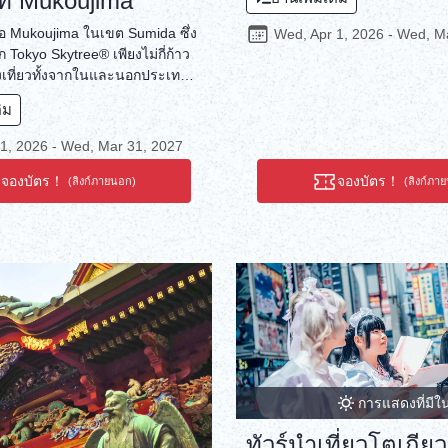
ที่ Mukoujima
คือย่าน Kanda-Jinbocho) ตราประ
เครื่องมือในการรับรองมาตั้งแต่
คือ Mukoujima ในเขต Sumida ซึ่ง
Wed, Apr 1, 2026 - Wed, M
ยังเป็นวิธีการสำคัญในการแสดง
าก Tokyo Skytree® เพียงไม่กี่ก้าว
บุคคลของบุคคลอีกด้วย คุณสามา
่องเที่ยวทั้งจากในและนอกประเทศ
ศิลปะชิ้นเอกของคุณเองได้โดยใช้
มาเยี่ยมชม คุณจะพบกับย่านที่อยู่
ติม
แกะสลักด้วยมือของคุณเองเพื่อป
สงบซึ่งคุณจะได้พบกับ Kanzashi
ภาพซึ่งเขียนด้วยลายมือของคุณเอ
คุณจะได้สัมผัสกับกิจกรรมการทำ
1, 2026 - Wed, Mar 31, 2027
ศิลปะชิ้นพิเศษที่มีเพียงหนึ่งเดีย
ผม Tsumami-Kanzashi ซึ่งเป็น
เวลาในการสร้างตราประทับและจ
ทอดมาตั้งแต่สมัยเอโดะ คุณ
จองบัตร！
จองบัตร！
(ลิงก์ภายนอก)
(ลิงก์ภา
เต็มไปด้วยความคิดและความหวัง
รื่องประดับผม Tsumami-
เป็นช่วงเวลาอันหรูหราท่ามกลาง
ป็นเอกลักษณ์ของคุณเองลงใน
ที่สัมผัสได้เฉพาะที่นี่เท่านั้น
 ดั้งเดิมของ Kanzashi Sugino
ภัณฑ์ที่มีชิ้นเดียวในโลก นอกจาก
ันซาชิ (เครื่องประดับผม) ในวัน
ศษแล้ว คุณยังสามารถนำกลับบ้าน
ca ดั้งเดิมได้อีกด้วย ทำให้กลาย
ายในที่จะทำให้พื้นที่อยู่อาศัย
นทุกวัน
การแสดงที่มีใ
ทัวร์นำเที่ยวโตเกีย