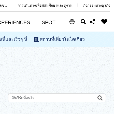
มวลชน
การเดินทางเพื่อทัศนศึกษาและดูงาน
กิจกรรมทางธุรกิจ
XPERIENCES
SPOT
นนี้และเร็วๆ นี้
สถานที่เที่ยวในโตเกียว
Select Language
Share this page
日本語
Facebook
ENGLISH
X (Twitter)
中文(简体)
中文(繁體/正體)
Email
한글
Search
ค้นหาสถานที่ท่องเที่ยวด้วยคีย์เวิร์ด