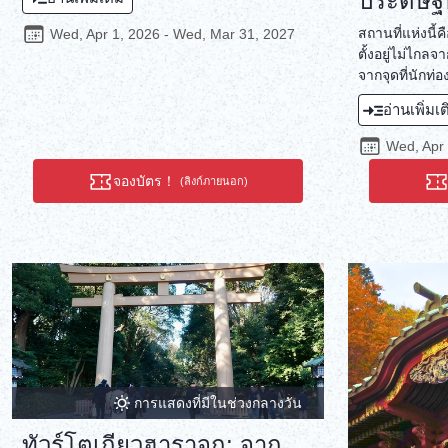
ประดิษฐ์
และตุ๊กตาผ้า) ซึ่งมีประวัติยาวนานย้อนไปจนถึง
การเปิดร้านในปี 1919 สัมผัสประสบการณ์การ
สถานที่แห่งนี้
Wed, Apr 1, 2026 - Wed, Mar 31, 2027
ทำตุ๊กตาคิเมโคมินิงเกียวซึ่งเป็นประเพณีที่สืบทอด
ตั้งอยู่ไม่ไกลจ
มายาวนานกว่า 290 ปีตั้งแต่ยุคเอโดะเก็นบุน ตุ๊ก
จากจุดที่นักท
ตาคิเมโคมินิงเกียวมีคุณค่าในฐานะงานศิลปะ
ญี่ปุ่นแวะเวียน
อ่านเพิ่มเ
และยังทำหน้าที่เป็นเครื่องรางของขลังเพื่อ
อาศัยอันเงียบ
สุขภาพและความปลอดภัยอีกด้วย เราขอเชิญคุณ
Sugino ที่นี่ 
Wed, Apr 
สัมผัสประสบการณ์การทำตุ๊กตาพร้อมคำ
เครื่องประดับ
อธิษฐานและคำอธิษฐานให้กับบุคคลสำคัญใน
ประเพณีที่สืบ
จองบัตร！
(ลิงก์ภายนอก)
ชีวิตของคุณ
สามารถเพิ่มเค
Kanzashi ที่เ
แบรนด์ Arenca
เพื่อสร้างผลิต
จะสวมใส่เป็นค
เฉลิมฉลองพิเ
ในกรอบรูป Aren
เป็นของตกแต่งภ
ของคุณสดใสขึ้
การแสดงที่มีในช่วงกลางวัน
ทัวร์โตเกียวฮาราจูกุ: จาก