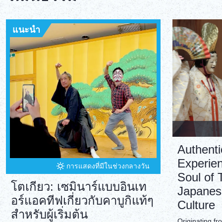
แนะนำ
Authent
Experien
การแสดงที่มีในช่วงกลางวัน
Soul of T
โตเกียว: เซมินาร์แบบอินเท
Japanes
อร์แอคทีฟเกี่ยวกับคาบูกิแท้ๆ
Culture
สำหรับผู้เริ่มต้น
Originating f