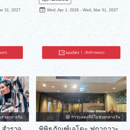
ทับถูกใช้เป็น
เข้าร่วมจะได้สัมผัสกับศิลปะการประดิษฐ์ตรา
สมัยโบราณ และ
ประทับที่เป็นที่ชื่นชอบของคนในพื้นที่นิชิโตเกียว
ar 31, 2027
Wed, Apr 1, 2026 - Wed, Mar 31, 2027
เจตนาส่วน
มายาวนานกว่า 95 ปีนับตั้งแต่ร้านเปิดทำการ
รถสร้างผลงาน
ครั้งแรก ตราประทับไม่เพียงแต่เป็นเครื่องมือ
ตราประทับที่
สำหรับยืนยันการตัดสินใจของบุคคลเท่านั้น แต่
ระทับจดหมาย
ยังเป็นวิธีการสื่อสารความรู้สึกกับผู้อื่นที่สำคัญต่อ
ง นับเป็นงาน
เราอีกด้วย ตราประทับที่คุณประดิษฐ์ขึ้นในขณะ
วในโลก การใช้
ที่คุณจมอยู่กับความรู้สึกจนลืมเวลาจะเป็นงาน
ดหมายภาพที่
ศิลปะที่ไม่เหมือนใคร เพลิดเพลินไปกับช่วงเวลา
จองบัตร！
ยนอก)
(ลิงก์ภายนอก)
ส่วนตัวของคุณ
แห่งการผ่อนคลายด้วยการแกะสลักตราประทับที่
ความเงียบสงบ
ฝังความรู้สึกและความปรารถนาของคุณไว้
นช่วงกลางวัน
การแสดงที่มีในช่วงกลางวัน
ว สำรวจ
พิพิธภัณฑ์เอโดะ ฟุกากาวะ