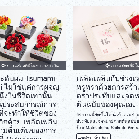
การแสดงที่มีในช่วงกลางวัน
การแสดงที่มีใ
ประดับผม Tsumami-
เพลิดเพลินกับช่วงเ
i ไม่ใช่แค่การผจญ
หรูหราด้วยการสร้า
นึ่งในชีวิตเท่านั้น
ตราประทับและจด
ป็นประสบการณ์การ
ต้นฉบับของคุณเอง
ที่จะทำให้ชีวิตของ
กิจกรรมนี้จัดขึ้นโดยผู้เข้าร่วมส
นอีกด้วย เพลิดเพลิน
ประทับและจดหมายภาพต้นฉบับขอ
ร้าน Matsushima Seikodo ที่ย่าน
ามตื่นเต้นของการ
Kandaogawamachi โตเกียว (สถาน
อ่านเพิ่มเติม