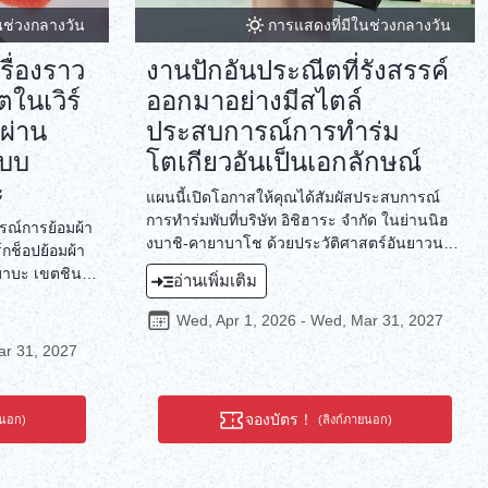
นช่วงกลางวัน
การแสดงที่มีในช่วงกลางวัน
ื่องราว
งานปักอันประณีตที่รังสรรค์
ตในเวิร์
ออกมาอย่างมีสไตล์
ผ่าน
ประสบการณ์การทำร่ม
แบบ
โตเกียวอันเป็นเอกลักษณ์
ะ
แผนนี้เปิดโอกาสให้คุณได้สัมผัสประสบการณ์
การทำร่มพับที่บริษัท อิชิฮาระ จำกัด ในย่านนิฮ
รณ์การย้อมผ้า
งบาชิ-คายาบาโช ด้วยประวัติศาสตร์อันยาวนาน
ร์กช็อปย้อมผ้า
กว่า 100 ปี ร่มโตเกียวจึงขึ้นชื่อเรื่องความหรูหรา
าบะ เขตชินจู
อ่านเพิ่มเติม
และความทนทาน บริษัท อิชิฮาระ จำกัด ได้
่คุณเลือกลงบน
พัฒนาเทคนิคการทำร่มมากว่า 80 ปี และยังคง
ซึ่งเป็นการย้อม
Wed, Apr 1, 2026 - Wed, Mar 31, 2027
สร้างสรรค์ผลงานที่ได้รับแรงบันดาลใจจาก
ะสมและสภาพ
ar 31, 2027
แฟชั่นของโตเกียวมาจนถึงปัจจุบัน ที่นี่คุณจะได้
่างยิ่งต่อการ
สัมผัสประสบการณ์อันประณีตบรรจงของ
เชี่ยวชาญ
กระบวนการทำร่ม ประเพณีที่สืบทอดกันมาโดย
ปดินเผาที่ยัง
จองบัตร！
ยนอก)
(ลิงก์ภายนอก)
ช่างฝีมือ และประสบการณ์สร้างสรรค์ผลงาน
อนสมัยใหม่ไว้
แฟชั่นสุดเก๋ด้วยมือคุณ
ึกถึงอดีต