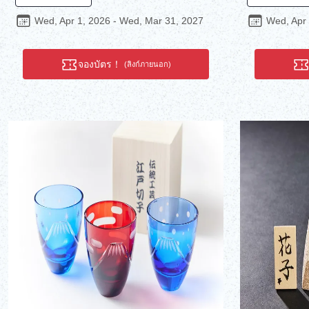
โดยใช้เทคนิคการห่อและทอตกแต่งแบบดั้งเดิม
สลักแก้วคิริโ
ของหวาย ส่วนพัดทำจากกระดาษวาชิชนิดใหม่ที่
เวิร์กช็อปแห่ง
Wed, Apr 1, 2026 - Wed, Mar 31, 2027
Wed, Apr 
ทำจากเส้นใยรีไซเคิล โดยใช้เทคนิคการทำ
ยาวนาน สร้าง
กระดาษแบบดั้งเดิม ฮิเดกิ คิอุจิ ผู้สอน เป็น
และแกะสลักลว
เจ้าของร้านรุ่นที่ 3 เขาเป็นช่างฝีมือดั้งเดิมของ
ชามัทฉะที่ผ่า
จองบัตร！
(ลิงก์ภายนอก)
โตเกียวที่ได้รับการรับรองและเป็นช่างฝีมือระดับ
ช่างฝีมือ เพลิ
ปรมาจารย์ประจำเขตบุงเกียว เวิร์กช็อปนี้จะ
ทาทามิของเวิร
ทำให้คุณได้สัมผัสถึงความแข็งแกร่งของหวาย
แล้ว สัมผัสค
และความยืดหยุ่น รวมถึงความเชี่ยวชาญของ
ของแก้วเอโดะ 
ช่างฝีมือผู้ทำงานด้วย