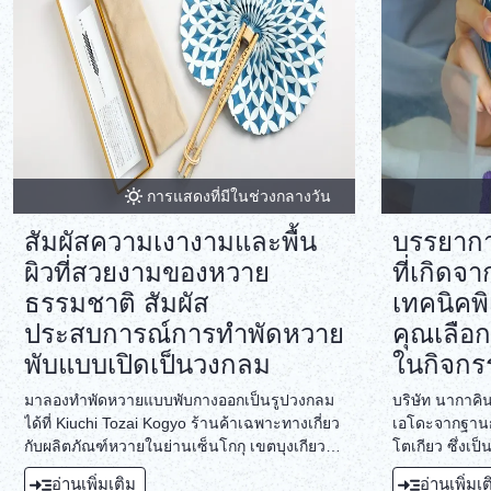
การแสดงที่มีในช่วงกลางวัน
สัมผัสความเงางามและพื้น
บรรยากา
ผิวที่สวยงามของหวาย
ที่เกิด
ธรรมชาติ สัมผัส
เทคนิคพิ
ประสบการณ์การทำพัดหวาย
คุณเลือ
พับแบบเปิดเป็นวงกลม
ในกิจกรร
มาลองทำพัดหวายแบบพับกางออกเป็นรูปวงกลม
บริษัท นากาคิ
ได้ที่ Kiuchi Tozai Kogyo ร้านค้าเฉพาะทางเกี่ยว
เอโดะจากฐาน
กับผลิตภัณฑ์หวายในย่านเซ็นโกกุ เขตบุงเกียว
โตเกียว ซึ่งเป
โตเกียว ด้ามจับของพัดหวายแบบพับนี้ผลิตขึ้น
เฟื่องฟูมาตั้
อ่านเพิ่มเติม
อ่านเพิ่มเ