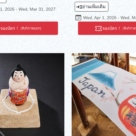
กะด้วยถ้วยชามัทฉะแก้วเอโดะ ณ
อนุรักษ์อย่างพิถีพิถันมานานกว่า 13
อ่านเพิ่มเติม
นี้ ซึ่งสืบทอดประเพณีแก้วเอโดะอัน
ก่อตั้งร้าน สัมผัสประเพณีการแก
1, 2026 - Wed, Mar 31, 2027
สรรค์ผลงานชิ้นเอกด้วยการวาด
คิริโกะ ซึ่งได้รับการยกย่องอย่างส
Wed, Apr 1, 2026 - Wed, M
ดลายพิเศษของคุณเองในถ้วย
ให้เป็นผลิตภัณฑ์หัตถกรรมดั้งเดิม
นการเจียระไนอย่างประณีตโดย
รัฐมนตรีว่าการกระทรวงเศรษฐกิจ
จองบัตร！
จองบัตร！
(ลิงก์ภายนอก)
(ลิงก์ภา
ดเพลินกับกิจกรรมพิธีชงชาบนเสื่อ
อุตสาหกรรมในปี พ.ศ. 2545 เติมชี
์กช็อปด้วยถ้วยชามัทฉะที่ทำเสร็จ
งานออกแบบของคุณด้วยเทคนิคช่า
วามงามของสีสันและความแวววาว
และศิลปะแห่งงานฝีมือ