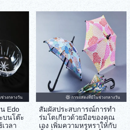
ภาษาไทย
Copy URL
DEUTSCH
ITALIANO
ESPAÑOL
FRANÇAIS
นช่วงกลางวัน
การแสดงที่มีในช่วงกลางวัน
ไน Edo
สัมผัสประสบการณ์การทำ
ะบนโต๊ะ
ร่มโตเกียวด้วยมือของคุณ
ช้เวลา
เอง เพิ่มความหรูหราให้กับ