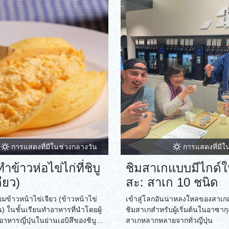
การแสดงที่มีในช่วงกลางวัน
การแสดงที่มีใ
ทำข้าวห่อไข่ไก่ที่ชิบู
ชิมสาเกแบบมีไกด์
ียว)
สะ: สาเก 10 ชนิด
ียมข้าวหน้าไข่เจียว (ข้าวหน้าไข่
เข้าสู่โลกอันน่าหลงใหลของสาเกญี
ุ่น) ในชั้นเรียนทำอาหารที่นำโดยผู้
ชิมสาเกสำหรับผู้เริ่มต้นในอาซากุส
าหารญี่ปุ่นในย่านเอบิสึของชิบู
สาเกหลากหลายจากทั่วญี่ปุ่น