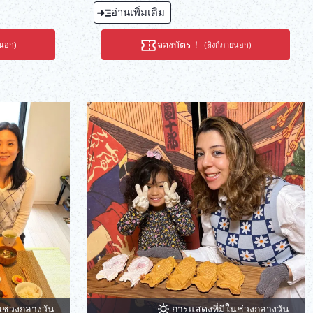
อ่านเพิ่มเติม
จองบัตร！
ยนอก)
(ลิงก์ภายนอก)
นช่วงกลางวัน
การแสดงที่มีในช่วงกลางวัน