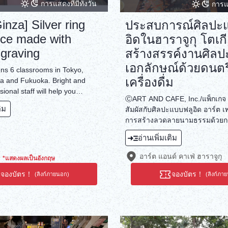
การแสดงที่มีทั้งวัน
การแส
inza] Silver ring
ประสบการณ์ศิลปะ
nce made with
อิดในฮาราจูกุ โตเก
graving
สร้างสรรค์งานศิลปะ
เอกลักษณ์ด้วยดนต
ns 6 classrooms in Tokyo,
เครื่องดื่ม
a and Fukuoka. Bright and
sional staff will help you
ⒸART AND CAFE, Inc./แพ็กเกจ 2 
rding to the speed of each
ติม
สัมผัสกับศิลปะแบบฟลูอิด อาร์ต เ
 can enjoy every day with the
การสร้างลวดลายนามธรรมด้วยก
sories ♪
บนผืนผ้าใบ ระหว่างนั้น คุณจะได้ด
อ่านเพิ่มเติม
ดนตรีที่ดีเจคัดสรรมาเป็นพิเศษ แ
กาแฟที่ซอมเมอลิเย่ร์คัดสรรมาเป็
อาร์ต แอนด์ คาเฟ่ ฮาราจูกุ
*แสดงผลเป็นอังกฤษ
ลองพักจากความวุ่นวายในชีวิตปร
จองบัตร！
จองบัตร！
(ลิงก์ภายนอก)
(ลิงก์ภา