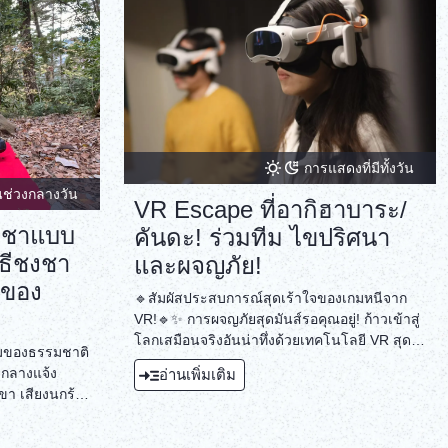
การแสดงที่มีทั้งวัน
นช่วงกลางวัน
VR Escape ที่อากิฮาบาระ/
งชาแบบ
คันดะ! ร่วมทีม ไขปริศนา
ิธีชงชา
และผจญภัย!
ิของ
🔹สัมผัสประสบการณ์สุดเร้าใจของเกมหนีจาก
VR!🔹✨ การผจญภัยสุดมันส์รอคุณอยู่! ก้าวเข้าสู่
โลกเสมือนจริงอันน่าทึ่งด้วยเทคโนโลยี VR สุด
มของธรรมชาติ
ล้ำ สัมผัสประสบการณ์เสมือนเป็นฮีโร่ใน
ะกลางแจ้ง
อ่านเพิ่มเติม
ภาพยนตร์ของคุณเอง!🧩 ไขปริศนาและทำงาน
เขา เสียงนกร้อง
เป็นทีม! ร่วมมือกับทีมของคุณเพื่อไขปริศนาที่ซับ
ียมมัทฉะอูจิ
ซ้อนและเปิดเผยความลับที่ซ่อนอยู่ ความร่วมมือ
ดั้งเดิม
คือกุญแจสำคัญ!⏳ หลบหนีจากโลกแห่งความเป็น