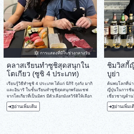
การแสดงที่มีในช่วงกลางวัน
คลาสเรียนทำซูชิสุดสนุกใน
ชิมวิสกี้
โตเกียว (ซูชิ 4 ประเภท)
บูย่า
เรียนรู้วิธีทำซูชิ 4 ประเภท ได้แก่ นิกิริ กุงกัง มากิ
ค้นพบโลกที่น่
และอินาริ ในชั้นเรียนทำซูชิสุดสนุกพร้อมเชฟ
ญี่ปุ่นในการชิม
จากโตเกียวที่เป็นมิตร มีตัวเลือกมังสวิรัติให้เลือก
เชี่ยวชาญด้านว
พรีเมียมญี่ปุ่น
อ่านเพิ่มเติม
อ่านเพิ่มเ