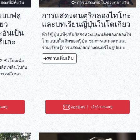
ดงที่มีทั้งวัน
การแสดงที่มีในช่วงกลางวัน
แบบฟลู
การแสดงดนตรีกลองไทโกะ
ียว
และบทเรียนญี่ปุ่นในโตเกียว
อันเป็น
ทัวร์ญี่ปุ่นแท้ๆ/สัมผัสจังหวะและพลังของกลองไท
รีและ
โกะแบบดั้งเดิมของญี่ปุ่น ชมการแสดงสดและ
ร่วมเรียนรู้การแสดงออกทางดนตรีในรูปแบบ
ต่างๆ
อ่านเพิ่มเติม
ชั่วโมงเพื่อ
พลิดเพลินไปกับ
ารเทสีเหลวลง
ื่มด่ำไปกับ
ละไวน์หรือ
นพิเศษ ทำไมไม่
ะจำวันดูล่ะ
จองบัตร！
ยนอก)
(ลิงก์ภายนอก)