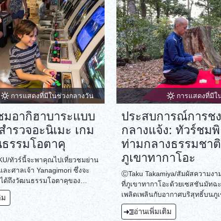
การแสดงที่มีในช่วงกลางวัน
การแสดงที่มีใ
ินชมอากิฮาบาระแบบ
ประสบการณ์การช
 สำรวจอะนิเมะ เกม
กลางแจ้ง: ทัวร์ชมพ
นธรรมโอตาคุ
ท่ามกลางธรรมชาต
ภูเขาทากาโอะ
ทัวร์นี้จะพาคุณไปเที่ยวชมย่าน
 และศาลเจ้า Yanagimori ซึ่งจะ
ⒸTaku Takamiya/สัมผัสความงา
สได้ถึงวัฒนธรรมโอตาคุของ
ที่ภูเขาทากาโอะด้วยเซสชันมัทฉ
ต่งประสบการณ์ด้วยการแวะที่เมด
เพลิดเพลินกับอากาศบริสุทธิ์บนภู
ติม
ค้าที่มีอนิเมะและเกมโปรดของคุณ
และความเขียวขจีในขณะที่คุณเตร
อ่านเพิ่มเติม
คุณภาพเยี่ยมจับคู่กับขนมญี่ปุ่นแบบ