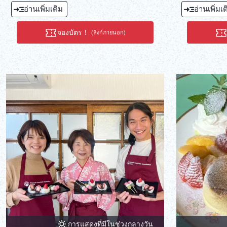
คนในท้องถิ่นชื่นชอบ
ย่า
อ่านเพิ่มเติม
อ่านเพิ่มเ
จองบัตร！
(ลิงก์ภายนอก)
การแสดงที่มีในช่วงกลางวัน