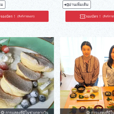
ติม
อ่านเพิ่มเติม
จองบัตร！
จองบัตร！
(ลิงก์ภายนอก)
(ลิงก์ภา
การแสดงที่มีในช่วงกลางวัน
การแสดงที่มีใ