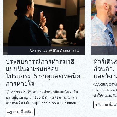
การแสดงที่มีในช่วงกลางวัน
ประสบการณ์การทำสมาธิ
ทัวร์เด
แบบนินจาเซนพร้อม
ส่วนตัว:
โปรแกรม 5 ธาตุและเทคนิค
และวัฒ
การหายใจ
ⒸAKIBA OTAKU/
Electric Town
ⒸSeeds Co./ค้นพบการทำสมาธิแบบนินจาใน
ทำให้คุณสัมผั
บ้านญี่ปุ่นอายุกว่า 150 ปี ฝึกฝนพิธีกรรมนินจา
โตเกียว ปรับแ
แบบดั้งเดิม เช่น Kuji Goshin-ho และ Shihou
อ่านเพิ่มเ
คาเฟ่หรือร้าน
Barai เรียนรู้เทคนิคการหายใจและการ
อ่านเพิ่มเติม
เคลื่อนไหวร่างกายเพื่อเชื่อมโยงกับธรรมชาติ