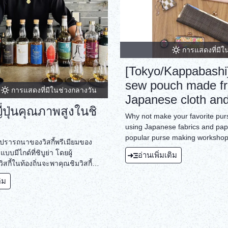
การแสดงที่มีใ
[Tokyo/Kappabashi
sew pouch made f
การแสดงที่มีในช่วงกลางวัน
Japanese cloth an
ญี่ปุ่นคุณภาพสูงในชิ
Why not make your favorite pu
using Japanese fabrics and pa
popular purse making workshop
าปรารถนาของวิสกี้พรีเมียมของ
available on a regular basis. Y
แบบมีไกด์ที่ชิบูย่า โดยผู้
อ่านเพิ่มเติม
thin accessory case that can al
ิสกี้ในท้องถิ่นจะพาคุณชิมวิสกี้
a card case, a seal case, a pen 
หลากหลายยี่ห้อ
glasses case, as well as a small 
ติม
without sewing.