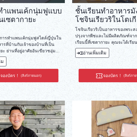
นทำแพนเค้กนุ่มฟูแบบ
ชั้นเรียนทำอาหารมัง
ในเซตากายะ
โชจินเรียวริในโตเก
โชจินเรียวริเป็นอาหารของพระสงฆ์ใ
ปรุงจากพืชและไม่มีผลิตภัณฑ์จากส
ับการทำแพนเค้กนุ่มฟูสไตล์ญี่ปุ่นใน
เรียนนี้ที่เซตากายะ คุณจะได้เรียน
ารที่บ้านกับเจ้าของบ้านที่เป็น
โชจินเรียวริแบบวีแกนด้วยส่วนผ
 ย่านที่อยู่อาศัยอันเขียวชอุ่ม
อ่านเพิ่มเติม
ติม
จองบัตร！
จองบัตร！
(ลิงก์ภายนอก)
(ลิงก์ภา