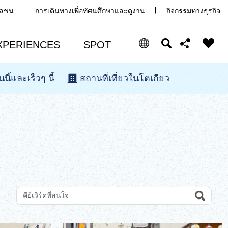
มวลชน
การเดินทางเพื่อทัศนศึกษาและดูงาน
กิจกรรมทางธุรกิจ
XPERIENCES
SPOT
นนี้และเร็วๆ นี้
สถานที่เที่ยวในโตเกียว
Select Language
Share this page
日本語
Facebook
ENGLISH
X (Twitter)
中文(简体)
中文(繁體/正體)
Email
한글
Search
ค้นหาสถานที่ท่องเที่ยวด้วยคีย์เวิร์ด