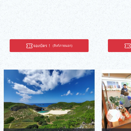
จองบัตร！
(ลิงก์ภายนอก)