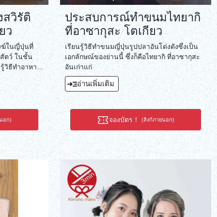
สวิรัติ
ประสบการณ์ทำขนมไทยากิ
ียว
ที่อาซากุสะ โตเกียว
นญี่ปุ่นที่
เรียนรู้วิธีทำขนมญี่ปุ่นรูปปลาอันโด่งดังซึ่งเป็น
ัตว์ ในชั้น
เอกลักษณ์ของย่านนี้ ซึ่งก็คือไทยากิ ที่อาซากุสะ
รู้วิธีทำอาหาร
อันเก่าแก่
สมตามฤดูกาล!
อ่านเพิ่มเติม
จองบัตร！
ยนอก)
(ลิงก์ภายนอก)