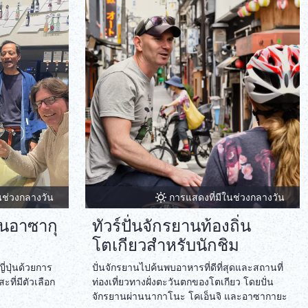
ภาษาไทย
Copy URL
DEUTSCH
ITALIANO
ESPAÑOL
FRANÇAIS
นช่วงกลางวัน
การแสดงที่มีในช่วงกลางวัน
ในอาซากุ
ทัวร์ปั่นจักรยานท้องถิ่น
โตเกียวสำหรับนักชิม
่ปุ่นด้วยการ
ปั่นจักรยานไปค้นพบอาหารที่ดีที่สุดและสถานที่
ะที่มีตัวเลือก
ท่องเที่ยวทางฝั่งตะวันตกของโตเกียว โดยปั่น
จักรยานผ่านนากาโนะ โคเอ็นจิ และอาซากายะ