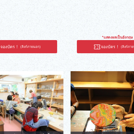
*แสดงผลเป็นอังกฤษ
จองบัตร！
จองบัตร！
(ลิงก์ภายนอก)
(ลิงก์ภา