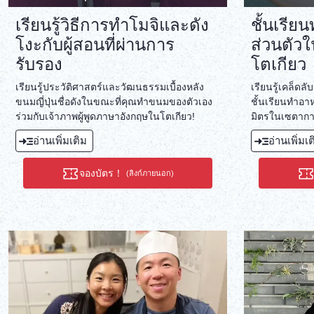
เรียนรู้วิธีการทำโมจิและดัง
ชั้นเรีย
โงะกับผู้สอนที่ผ่านการ
ส่วนตัว
รับรอง
โตเกียว
เรียนรู้ประวัติศาสตร์และวัฒนธรรมเบื้องหลัง
เรียนรู้เคล็ดล
ขนมญี่ปุ่นชื่อดังในขณะที่คุณทำขนมของตัวเอง
ชั้นเรียนทำอาห
ร่วมกับเจ้าภาพผู้พูดภาษาอังกฤษในโตเกียว!
มิตรในเซตากายะ
ของโตเกียว
อ่านเพิ่มเติม
อ่านเพิ่มเ
จองบัตร！
(ลิงก์ภายนอก)