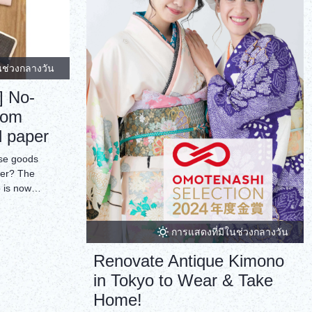
นช่วงกลางวัน
] No-
rom
d paper
rse goods
per? The
 is now
ou can make a
so be used as
การแสดงที่มีในช่วงกลางวัน
case, or a
purse, all
Renovate Antique Kimono
in Tokyo to Wear & Take
Home!