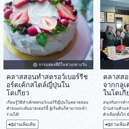
การแสดงที่มีในช่วงกลางวัน
คลาสสอนทำสตรอว์เบอร์รีช
คลาสสอ
อร์ตเค้กสไตล์ญี่ปุ่นใน
จากกลูเต
โตเกียว
ในโตเกี
เรียนรู้วิธีทำเค้กสตรอว์เบอร์รีญี่ปุ่นในคลาสสอน
สนุกกับการทำรา
ทำขนมระดับมาสเตอร์นี้ ผู้เริ่มต้นก็สามารถเข้า
บ้านส่วนตัวแสน
ร่วมได้!
ตัวเลือกทั้งไก
อาหารปราศจา
อ่านเพิ่มเติม
อ่านเพิ่มเ