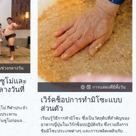
ภาษาไทย
Copy URL
DEUTSCH
ITALIANO
ESPAÑOL
FRANÇAIS
นช่วงกลางวัน
ซูโม่และ
การแสดงที่มีทั้งวัน
งวันที่
เวิร์คช็อปการทำมิโซะแบบ
ส่วนตัว
ูโม่ กีฬาประจำ
รับประทาน
เรียนรู้วิธีการทำมิโซะ ซึ่งเป็นวัตถุดิบที่สำคัญของ
นซูโม่ก่อนจะ
อาหารญี่ปุ่นในเวิร์กช็อปปฏิบัติจริง ซึ่งรวมถึงการ
น Yokozuna
ชิมมิโซะประเภทต่างๆ และการเพลิดเพลินกับมื้อ