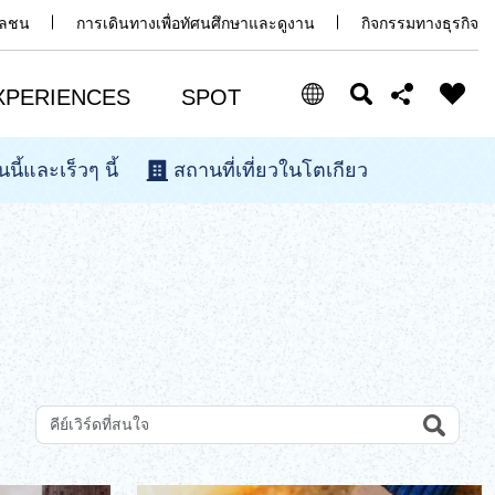
มวลชน
การเดินทางเพื่อทัศนศึกษาและดูงาน
กิจกรรมทางธุรกิจ
XPERIENCES
SPOT
นนี้และเร็วๆ นี้
สถานที่เที่ยวในโตเกียว
Select Language
Share this page
日本語
Facebook
ENGLISH
X (Twitter)
中文(简体)
中文(繁體/正體)
Email
한글
Search
ค้นหาสถานที่ท่องเที่ยวด้วยคีย์เวิร์ด