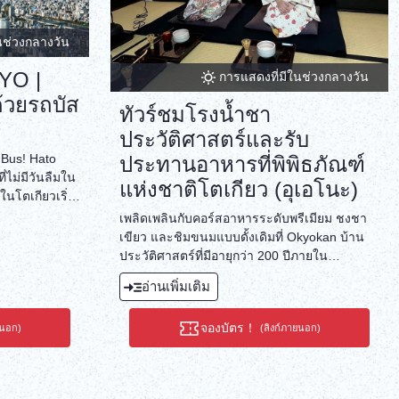
นช่วงกลางวัน
YO |
การแสดงที่มีในช่วงกลางวัน
ด้วยรถบัส
ทัวร์ชมโรงน้ำชา
ประวัติศาสตร์และรับ
 Bus! Hato
ประทานอาหารที่พิพิธภัณฑ์
ไม่มีวันลืมใน
แห่งชาติโตเกียว (อุเอโนะ)
ในโตเกียวเริ่ม
ป็นผลงาน
เพลิดเพลินกับคอร์สอาหารระดับพรีเมียม ชงชา
่ในป่าทึบที่
เขียว และชิมขนมแบบดั้งเดิมที่ Okyokan บ้าน
ี่ที่ถือว่า
ประวัติศาสตร์ที่มีอายุกว่า 200 ปีภายใน
 จากนั้นรถบัส
พิพิธภัณฑ์แห่งชาติโตเกียวในอุเอโนะ
อ่านเพิ่มเติม
ace Plaza ซึ่ง
ตเกียว กำแพง
ษ์ที่งดงามนั้น
จองบัตร！
ยนอก)
(ลิงก์ภายนอก)
อไปเราจะพาคุณ
ดบะเป็นย่าน
นเกาะที่มนุษย์