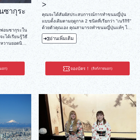
>
อนซากุระ
คุณจะได้สัมผัสประสบการณ์การทำขนมญี่ปุ่น
แบบดั้งเดิมตามฤดูกาล 2 ชนิดที่เรียกว่า "เนริกิริ"
ด้วยตัวคุณเอง คุณสามารถทำขนมญี่ปุ่นแท้ๆ ได้
ชิฟฟอนซากุระใน
โดยใช้ถั่วขาวหรือแดงบดที่ผลิตโดยร้านค้าเก่า
ะได้เรียนรู้วิธี
อ่านเพิ่มเติม
แก่ของเกียวโต นอกจากนี้ คุณยังสามารถสัมผัส
นมหวานยอดนิยม
ประสบการณ์พิธีชงชาได้ด้วย
รู้เกี่ยวกับ
จองบัตร！
ยนอก)
(ลิงก์ภายนอก)