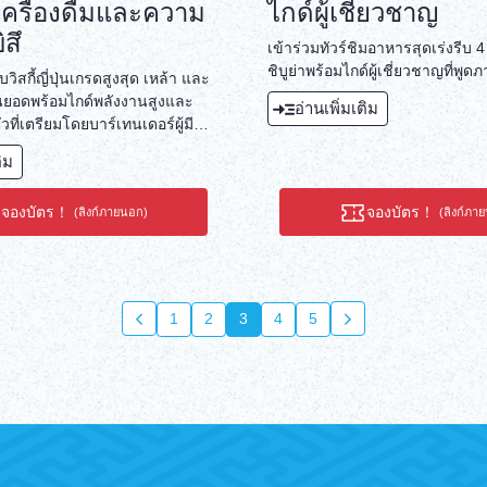
 เครื่องดื่มและความ
ไกด์ผู้เชี่ยวชาญ
สึ
เข้าร่วมทัวร์ชิมอาหารสุดเร่งรีบ 
ชิบูย่าพร้อมไกด์ผู้เชี่ยวชาญที่พูด
วิสกี้ญี่ปุ่นเกรดสูงสุด เหล้า และ
ั้นยอดพร้อมไกด์พลังงานสูงและ
อ่านเพิ่มเติม
ตัวที่เตรียมโดยบาร์เทนเดอร์ผู้มี
้องถิ่นที่จำกัดเฉพาะสมาชิก 2
ติม
จองบัตร！
จองบัตร！
(ลิงก์ภายนอก)
(ลิงก์ภา
1
2
3
4
5