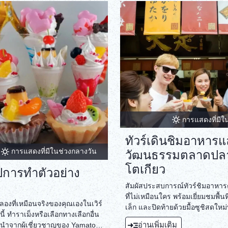
สร้างขึ้นในอ่าวโตเกียว หลังจากที
สายลมที่โอไดบะแล้ว เราจะรับ
กลางวันที่ Villa Fontaine Grand
Airport โปรดเพลิดเพลินกับอาห
บุฟเฟ่ต์ หลังจากรับประทานอาหา
รถบัสจะเป็นเพียงอาซากุสะอันโด่งด
เก่าแก่ที่สุดในโตเกียว เพลิดเพลิน
รอบย่านช้อปปิ้งนากามิเซะ จุด
สุดท้ายของเราคือ Tokyo Skytre
Deck คุณจะได้มีโอกาสชมทัศนีย
โตเกียวจากจุดชมวิวของหอคอย Ha
เสนอเกินกว่าที่คุณคาดหวัง!
การแสดงที่มีใ
ทัวร์เดินชิมอาหาร
การแสดงที่มีในช่วงกลางวัน
วัฒนธรรมตลาดปลาส
โตเกียว
อปการทำตัวอย่าง
สัมผัสประสบการณ์ทัวร์ชิมอาหาร
ที่ไม่เหมือนใคร พร้อมเยี่ยมชมพื้
องที่เหมือนจริงของคุณเองในเวิร์
เล็ก และปิดท้ายด้วยมื้อซูชิสดใหม
นี้ ทำราเม็งหรือเลือกทางเลือกอื่น
อ่านเพิ่มเติม
นำจากผู้เชี่ยวชาญของ Yamato