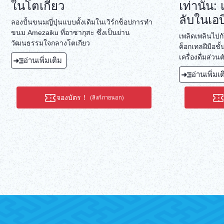
ในโตเกียว
เท่านั้น:
ลับในเอบิ
ลองปั้นขนมญี่ปุ่นแบบดั้งเดิมในเวิร์กช็อปการทำ
ขนม Amezaiku ที่อาซากุสะ ซึ่งเป็นย่าน
เพลิดเพลินไปกับ
วัฒนธรรมใจกลางโตเกียว
ค็อกเทลฝีมือช
เครื่องดื่มส่วน
อ่านเพิ่มเติม
ความรู้ในบาร์ท
อ่านเพิ่มเ
แห่ง
จองบัตร！
(ลิงก์ภายนอก)