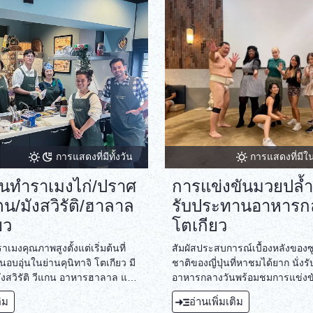
การแสดงที่มีทั้งวัน
การแสดงที่มีใ
นทำราเมงไก่/ปราศ
การแข่งขันมวยปล้ำ
น/มังสวิรัติ/ฮาลาล
รับประทานอาหารกลา
ยว
โตเกียว
เมงคุณภาพสูงตั้งแต่เริ่มต้นที่
สัมผัสประสบการณ์เบื้องหลังของซ
อบอุ่นในย่านคุนิทาจิ โตเกียว มี
ชาติของญี่ปุ่นที่หาชมได้ยาก นั่ง
่ มังสวิรัติ วีแกน อาหารฮาลาล และ
อาหารกลางวันพร้อมชมการแข่งขั
กกลูเตน
ดวลกับอดีตนักมวยปล้ำซูโม่ที่ร้า
ติม
อ่านเพิ่มเติม
Tonkatsu Dosukoi Tanaka