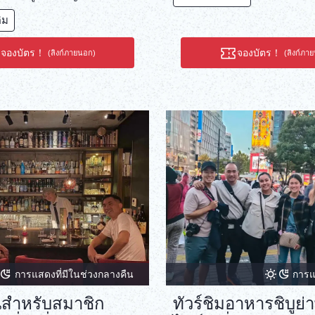
y ที่รังสรรค์งานศิลปะอาหาร
ติม
งดังของญี่ปุ่นในประสบการณ์ที่
งมือทำจริง
จองบัตร！
จองบัตร！
(ลิงก์ภายนอก)
(ลิงก์ภา
การแสดงที่มีในช่วงกลางคืน
การแส
ุ่นสำหรับสมาชิก
ทัวร์ชิมอาหารชิบูย่