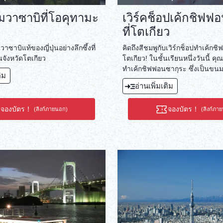
์มวาซาบิที่โอคุทามะ
เวิร์คช็อปเค้กชิฟฟ
ที่โตเกียว
ซาบิแท้ของญี่ปุ่นอย่างลึกซึ้งที่
คิดถึงสีชมพูกับเวิร์กช็อปทำเค้ก
จังหวัดโตเกียว
โตเกียว! ในชั้นเรียนหนึ่งวันนี้ คุณจ
ทำเค้กชิฟฟอนซากุระ ซึ่งเป็นข
ติม
ในช่วงฤดูใบไม้ผลิในญี่ปุ่น และเรียน
อ่านเพิ่มเติม
ขนมหวาน
จองบัตร！
จองบัตร！
(ลิงก์ภายนอก)
(ลิงก์ภา