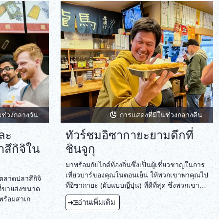
่คุณสัมผัส
ประทานอาหาร
 Haneda
ารกลางวันแบบ
รกลางวันแล้ว
ังพร้อมวัดที่
กับการเดินเล่น
หมายปลายทาง
e 350 ม. Tembo
ภาพของเมือง
to Bus ให้ข้อ
นช่วงกลางวัน
การแสดงที่มีในช่วงกลางคืน
และ
ทัวร์ชมอิซากายะยามดึกที่
ึกิจิใน
ชินจูกุ
มาพร้อมกับไกด์ท้องถิ่นซึ่งเป็นผู้เชี่ยวชาญในการ
เที่ยวบาร์ของคุณในตอนเย็น ให้พวกเขาพาคุณไป
ตลาดปลาสึกิจิ
ที่อิซากายะ (ผับแบบญี่ปุ่น) ที่ดีที่สุด ซึ่งพวกเขา
นที่ขายส่งขนาด
เสิร์ฟอาหารญี่ปุ่นแบบดั้งเดิมที่อร่อยที่สุด
่พร้อมสาเก
อ่านเพิ่มเติม