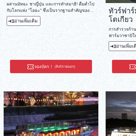
ผสานมัทฉะ ชาญี่ปุ่น และการทำสมาธิ! ดื่มด่ำไป
ทัวร์ฟาร
กับโลกแห่ง "โอฉะ" ซึ่งเป็นรากฐานสำคัญของ
วัฒนธรรมญี่ปุ่น ด้วยหัวใจและรสชาติที่เต็มเปี่ยม
โตเกียว
อ่านเพิ่มเติม
การสำรวจก้านวา
ฟาร์มวาซาบิใน
อ่านเพิ่มเ
จองบัตร！
(ลิงก์ภายนอก)