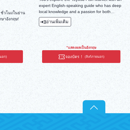
expert English-speaking guide who has deep
local knowledge and a passion for both
4 ชั่วโมงในย่าน
guiding and Tokyo's market culture. And of
ภาษาอังกฤษ!
อ่านเพิ่มเติม
course, watch the famous tuna auction in the
early morning!
*แสดงผลเป็นอังกฤษ
จองบัตร！
ยนอก)
(ลิงก์ภายนอก)