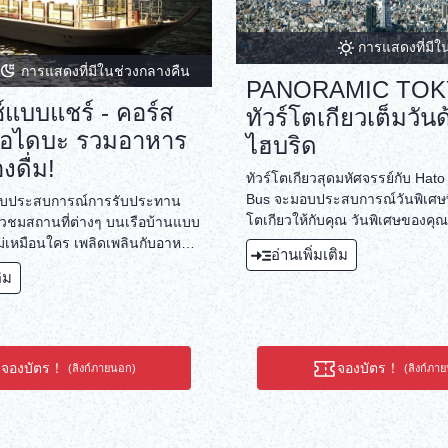
การแสดงที่มีใ
การแสดงที่มีในช่วงกลางคืน
PANORAMIC TOK
์แบบแชร์ - คอร์ส
ทัวร์โตเกียวเต็มวัน
อโอไดบะ รวมอาหาร
ไฮบริด
งดื่ม!
ทัวร์โตเกียวสุดมหัศจรรย์กับ Hato
Bus จะมอบประสบการณ์วันพิเศษที่
มอบประสบการณ์การรับประทาน
โตเกียวให้กับคุณ วันพิเศษของคุณ
วชมสถานที่ต่างๆ บนเรือบ้านแบบ
ต้นจากศาลเจ้า Meiji Jingu ซึ่งเ
ที่ไม่เหมือนใคร เพลิดเพลินกับอาหาร
อ่านเพิ่มเติม
สถาปัตยกรรมญี่ปุ่นที่สวยงาม ตั้งอยู
ละทัศนียภาพอันน่าทึ่งของโอไดบะ
ติม
เงียบสงบใจกลางเมือง และเป็นสถานท
เหมาะสำหรับงานพิเศษหรือการ
เป็นศาลเจ้าที่สำคัญที่สุดในเมือง!
นๆ
ของเราจะพาคุณไปที่ Imperial Pal
เป็นหนึ่งในจุดที่สวยงามที่สุดในโ
โบราณอันยิ่งใหญ่และหอคอยผู้พิทัก
จองบัตร！
จองบัตร！
(ลิงก์ภายนอก)
(ลิงก์ภา
คุ้มค่าแก่การชมอย่างแน่นอน ต่
ไปที่โอไดบะซึ่งเป็นย่านอ่าว โอไ
ช้อปปิ้งและความบันเทิงยอดนิยมบ