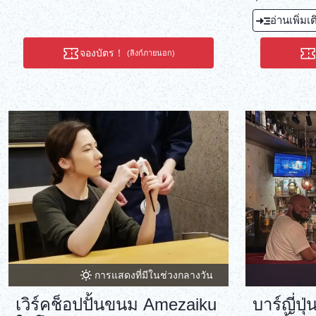
Sample Factor
อ่านเพิ่มเ
พลาสติกอันโด่
สนุกสนานและล
จองบัตร！
(ลิงก์ภายนอก)
การแสดงที่มีในช่วงกลางวัน
เวิร์คช็อปปั้นขนม Amezaiku
บาร์ญี่ป