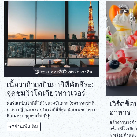
การแสดงที่มีในช่วงกลางคืน
เนื้อวากิวเทปันยากิที่คัตสึระ:
จุดชมวิวโตเกียวทาวเวอร์
เวิร์คช็
คอร์สเทปันยากินี้ได้รับแรงบันดาลใจจากรสชาติ
อาหารญี่ปุ่นและตะวันตกที่ดีที่สุด นำเสนออาหาร
อาหาร
พิเศษตามฤดูกาลในญี่ปุ่น
สร้างอาหารจำล
อ่านเพิ่มเติม
กช็อปที่โตเกียว
ๆ พร้อมคำแนะ