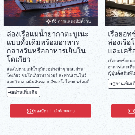
การแสดงที่มีทั้งวัน
ล่องเรือแม่น้ำยากาตะบูเนะ
เรือยอทช
แบบดั้งเดิมพร้อมอาหาร
ล่องเรื
กลางวันหรืออาหารเย็นใน
และเครื่อ
โตเกียว
เรือยอทช์จะ
อาหารและเที่ย
ล่องไปตามแม่น้ำสุมิดะอย่างช้าๆ ขณะผ่าน
ญี่ปุ่นดั้งเดิม
โตเกียว ชมโตเกียวทาวเวอร์ สะพานเรนโบว์
ญี่ปุ่นสุดหรูแ
และวิวกลางคืนอันหลากสีของโอไดบะ พร้อมดื่ม
อ่านเพิ่มเ
ขณะล่องเรือ 
เครื่องดื่มและเพลิดเพลินกับอาหารกลางวันหรือ
อ่านเพิ่มเติม
รวมตัวกับเพื่อ
อาหารเย็นแบบญี่ปุ่น
จองบัตร！
(ลิงก์ภายนอก)