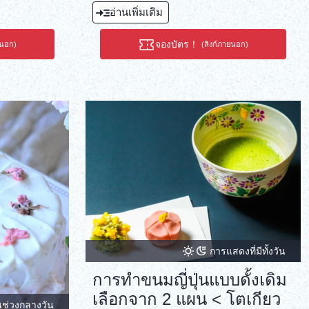
กลางวันที่ทำจากวัตถุดิบญี่ปุ่น
อ่านเพิ่มเติม
จองบัตร！
ยนอก)
(ลิงก์ภายนอก)
การแสดงที่มีทั้งวัน
การทำขนมญี่ปุ่นแบบดั้งเดิม
เลือกจาก 2 แผน < โตเกียว
นช่วงกลางวัน