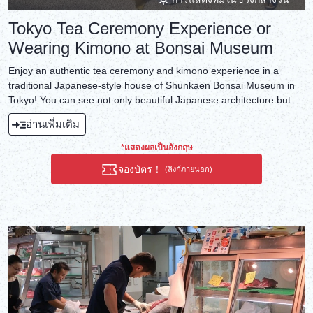
Tokyo Tea Ceremony Experience or
Wearing Kimono at Bonsai Museum
Enjoy an authentic tea ceremony and kimono experience in a
traditional Japanese-style house of Shunkaen Bonsai Museum in
Tokyo! You can see not only beautiful Japanese architecture but
also selected bonsai art displayed in the garden. It will be an
อ่านเพิ่มเติม
unforgettable experience!
*แสดงผลเป็นอังกฤษ
จองบัตร！
(ลิงก์ภายนอก)