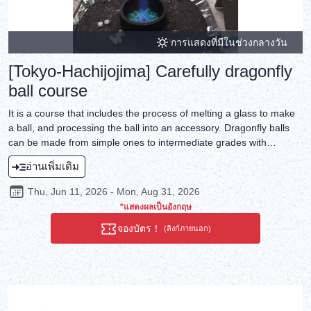
การแสดงที่มีในช่วงกลางวัน
[Tokyo-Hachijojima] Carefully dragonfly
ball course
It is a course that includes the process of melting a glass to make
a ball, and processing the ball into an accessory. Dragonfly balls
can be made from simple ones to intermediate grades with
bubbles and parts such as fish. I will make while following one on
อ่านเพิ่มเติม
one man, so please try challenges for children and those who are
not confident in handmade.
Thu, Jun 11, 2026 - Mon, Aug 31, 2026
*แสดงผลเป็นอังกฤษ
จองบัตร！
(ลิงก์ภายนอก)