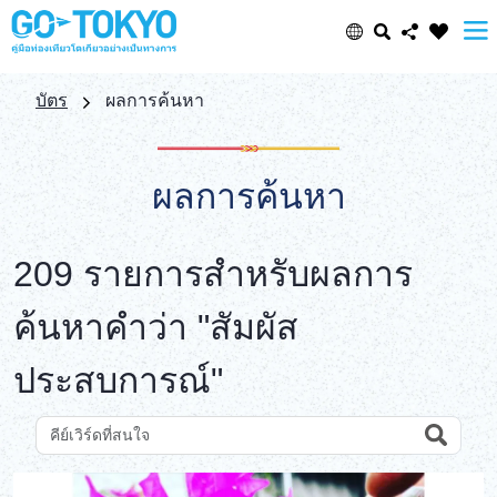
Select Language
Share this page
บัตร
ผลการค้นหา
日本語
Facebook
ผลการค้นหา
ENGLISH
X (Twitter)
209 รายการสำหรับผลการ
中文(简体)
Email
ค้นหาคำว่า "สัมผัส
中文(繁體/正體)
ประสบการณ์"
Copy URL
한글
ภาษาไทย
Search
ค้นหาสถานที่ท่องเที่ยวด้วยคีย์เวิร์ด