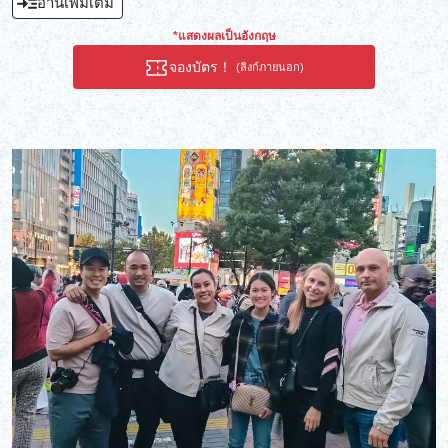
อ่านเพิ่มเติม
*แสดงผลเป็นอังกฤษ
จองบัตร！
(ลิงก์ภายนอก)