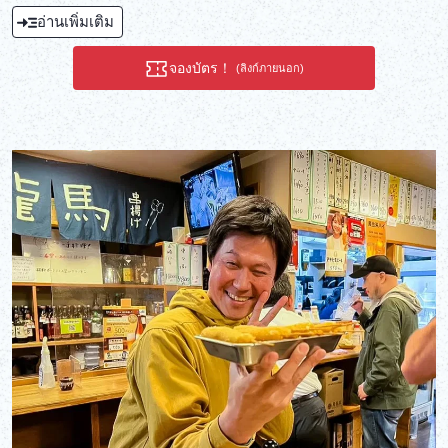
อ่านเพิ่มเติม
จองบัตร！
(ลิงก์ภายนอก)