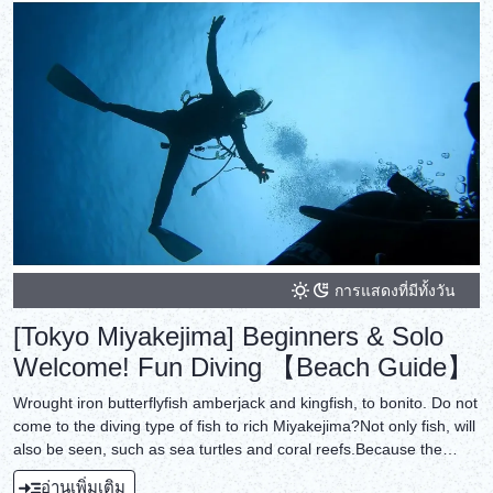
การแสดงที่มีทั้งวัน
[Tokyo Miyakejima] Beginners & Solo
Welcome! Fun Diving 【Beach Guide】
Wrought iron butterflyfish amberjack and kingfish, to bonito. Do not
come to the diving type of fish to rich Miyakejima?Not only fish, will
also be seen, such as sea turtles and coral reefs.Because the
beach guide, also you can join us with confidence in the weaker to
อ่านเพิ่มเติม