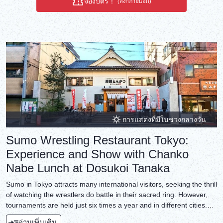
จองบัตร！
(ลิงก์ภายนอก)
การแสดงที่มีในช่วงกลางวัน
Sumo Wrestling Restaurant Tokyo:
Experience and Show with Chanko
Nabe Lunch at Dosukoi Tanaka
Sumo in Tokyo attracts many international visitors, seeking the thrill
of watching the wrestlers do battle in their sacred ring. However,
tournaments are held just six times a year and in different cities.
You might watch their morning practice instead, but this is not
อ่านเพิ่มเติม