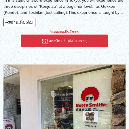
In this samurai sword experience in Tokyo, you will experience the
three disciplines of "Kenjutsu" at a beginner level: Iai, Gekken
(Kendo), and Teshikiri (test cutting).This experience is taught by a
Japanese sword and Yabusame (traditional Japanese horseback
อ่านเพิ่มเติม
archery) master with over 26 years of experience. This experience
is not entertainment or a street performance, but teaches real
*แสดงผลเป็นอังกฤษ
swordsmanship and spirit. If you want to experience it the right way
จองบัตร！
(ลิงก์ภายนอก)
and study the real thing, please join us.