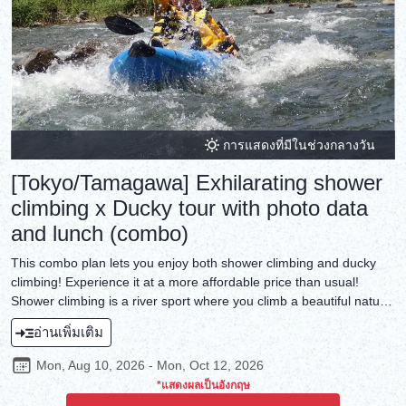
การแสดงที่มีในช่วงกลางวัน
[Tokyo/Tamagawa] Exhilarating shower
climbing x Ducky tour with photo data
and lunch (combo)
This combo plan lets you enjoy both shower climbing and ducky
climbing! Experience it at a more affordable price than usual!
Shower climbing is a river sport where you climb a beautiful natural
stream to reach its source. Climb a waterfall that sends up a
อ่านเพิ่มเติม
splash, slide down a natural water slide, and splash around in a
natural pool! This shower climbing event will be held in a fantastical
Mon, Aug 10, 2026 - Mon, Oct 12, 2026
stream that you wouldn't expect to find in Tokyo. You can easily
*แสดงผลเป็นอังกฤษ
experience the feeling of adventure. The Ducky Boat is a two-