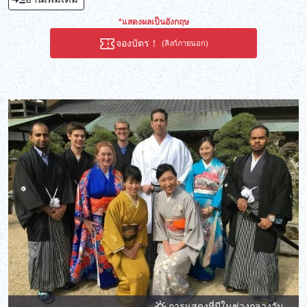
year-round either, and may not include any bouts.
*แสดงผลเป็นอังกฤษ
จองบัตร！
(ลิงก์ภายนอก)
การแสดงที่มีในช่วงกลางวัน