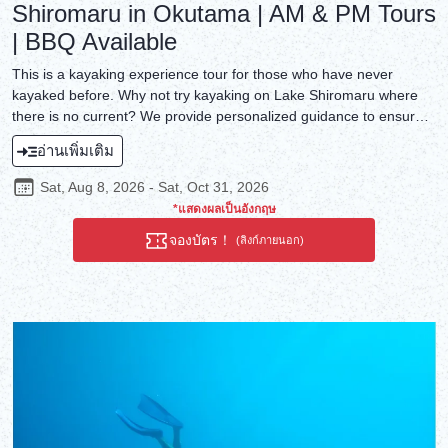
Shiromaru in Okutama | AM & PM Tours
| BBQ Available
This is a kayaking experience tour for those who have never
kayaked before. Why not try kayaking on Lake Shiromaru where
there is no current? We provide personalized guidance to ensure
everyone is satisfied with the tour!
อ่านเพิ่มเติม
Sat, Aug 8, 2026 - Sat, Oct 31, 2026
*แสดงผลเป็นอังกฤษ
จองบัตร！
(ลิงก์ภายนอก)