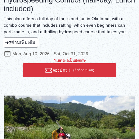
included)
This plan offers a full day of thrills and fun in Okutama, with a
combo course that includes rafting, which even beginners can
participate in, and a thrilling hydrospeed course that takes you
down the rapids of the Tama River in a single-seater boat.
อ่านเพิ่มเติม
Mon, Aug 10, 2026 - Sat, Oct 31, 2026
*แสดงผลเป็นอังกฤษ
จองบัตร！
(ลิงก์ภายนอก)