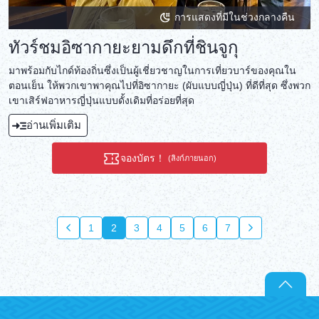
การแสดงที่มีในช่วงกลางคืน
ทัวร์ชมอิซากายะยามดึกที่ชินจูกุ
มาพร้อมกับไกด์ท้องถิ่นซึ่งเป็นผู้เชี่ยวชาญในการเที่ยวบาร์ของคุณใน
ตอนเย็น ให้พวกเขาพาคุณไปที่อิซากายะ (ผับแบบญี่ปุ่น) ที่ดีที่สุด ซึ่งพวก
เขาเสิร์ฟอาหารญี่ปุ่นแบบดั้งเดิมที่อร่อยที่สุด
อ่านเพิ่มเติม
จองบัตร！
(ลิงก์ภายนอก)
1
2
3
4
5
6
7
8
9
10
1