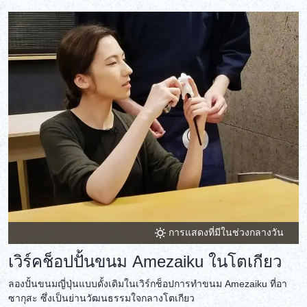
การแสดงที่มีในช่วงกลางวัน
เวิร์คช็อปปั้นขนม Amezaiku ในโตเกียว
ลองปั้นขนมญี่ปุ่นแบบดั้งเดิมในเวิร์กช็อปการทำขนม Amezaiku ที่อา
ซากุสะ ซึ่งเป็นย่านวัฒนธรรมใจกลางโตเกียว