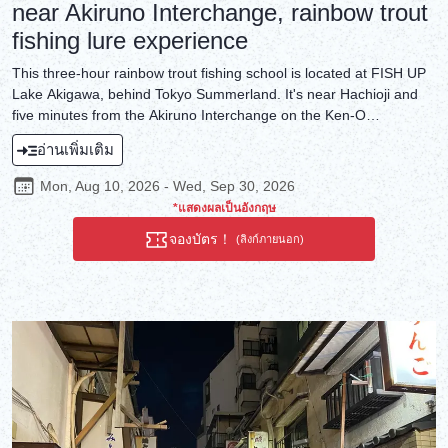
near Akiruno Interchange, rainbow trout
fishing lure experience
This three-hour rainbow trout fishing school is located at FISH UP
Lake Akigawa, behind Tokyo Summerland. It's near Hachioji and
five minutes from the Akiruno Interchange on the Ken-O
Expressway. You'll learn how to fish in a netted area, with a pond
อ่านเพิ่มเติม
teeming with large fish and a smaller area for beginners, before
moving on to the larger pond. All fishing equipment will be
Mon, Aug 10, 2026 - Wed, Sep 30, 2026
provided, so please come empty-handed. We'll provide lures, so
*แสดงผลเป็นอังกฤษ
beginners and intermediate anglers are welcome. Fish cannot be
จองบัตร！
taken home from this fishing spot.
(ลิงก์ภายนอก)