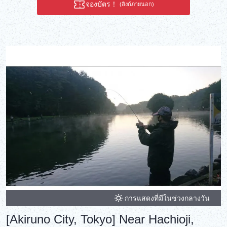
จองบัตร！
seater boat that you can operate yourself. Experience a dashing
(ลิงก์ภายนอก)
descent down the rapids of the beautiful Okutama valley under
your own power! It is characterized by its buoyancy and high
stability!
การแสดงที่มีในช่วงกลางวัน
[Akiruno City, Tokyo] Near Hachioji,