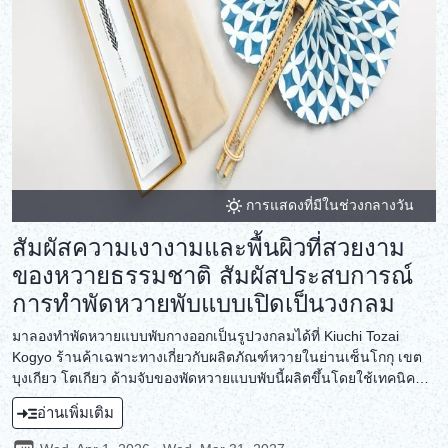
การแสดงที่มีในช่วงกลางวัน
สัมผัสความเงางามและพื้นผิวที่สวยงาม
ของหวายธรรมชาติ สัมผัสประสบการณ์
การทำพัดหวายพับแบบเปิดเป็นวงกลม
มาลองทำพัดหวายแบบพับกางออกเป็นรูปวงกลมได้ที่ Kiuchi Tozai
Kogyo ร้านค้าเฉพาะทางเกี่ยวกับผลิตภัณฑ์หวายในย่านเซ็นโกกุ เขต
บุงเกียว โตเกียว ด้ามจับของพัดหวายแบบพับนี้ผลิตขึ้นโดยใช้เทคนิค
การห่อและทอตกแต่งแบบดั้งเดิมของหวาย ส่วนพัดทำจากกระดาษวาชิ
อ่านเพิ่มเติม
ชนิดใหม่ที่ทำจากเส้นใยรีไซเคิล โดยใช้เทคนิคการทำกระดาษแบบ
ดั้งเดิม ฮิเดกิ คิอุจิ ผู้สอน เป็นเจ้าของร้านรุ่นที่ 3 เขาเป็นช่างฝีมือดั้งเดิม