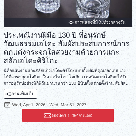
การแสดงที่มีในช่วงกลางวัน
ประเพณีงานฝีมือ 130 ปี ที่อนุรักษ์
วัฒนธรรมเอโดะ สัมผัสประสบการณ์การ
ตกแต่งกระจกใสสวยงามด้วยการแกะ
สลักเอโดะคิริโกะ
นี่คือแผนงานแกะสลักแก้วเอโดะคิริโกะแบบดั้งเดิมที่คุณออกแบบเอง
ได้ที่อาซากุสะโอจิมะ ในเขตไทโตะ โตเกียว เทคนิคแบบโอจิมะได้รับ
การอนุรักษ์อย่างพิถีพิถันมานานกว่า 130 ปีนับตั้งแต่ก่อตั้งร้าน สัมผัส
ประเพณีการแกะสลักแก้วเอโดะคิริโกะ ซึ่งได้รับการยกย่องอย่างสูงจน
อ่านเพิ่มเติม
ได้รับเลือกให้เป็นผลิตภัณฑ์หัตถกรรมดั้งเดิมของญี่ปุ่นโดยรัฐมนตรี
ว่าการกระทรวงเศรษฐกิจ การค้า และอุตสาหกรรมในปี พ.ศ. 2545 เติม
Wed, Apr 1, 2026 - Wed, Mar 31, 2027
ชีวิตชีวาให้กับงานออกแบบของคุณด้วยเทคนิคช่างฝีมือ
จองบัตร！
(ลิงก์ภายนอก)