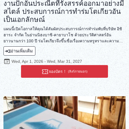
งานปักอันประณีตที่รังสรรค์ออกมาอย่างมี
สไตล์ ประสบการณ์การทำร่มโตเกียวอัน
เป็นเอกลักษณ์
แผนนี้เปิดโอกาสให้คุณได้สัมผัสประสบการณ์การทำร่มพับที่บริษัท อิชิ
ฮาระ จำกัด ในย่านนิฮงบาชิ-คายาบาโช ด้วยประวัติศาสตร์อัน
ยาวนานกว่า 100 ปี ร่มโตเกียวจึงขึ้นชื่อเรื่องความหรูหราและความ
ทนทาน บริษัท อิชิฮาระ จำกัด ได้พัฒนาเทคนิคการทำร่มมากว่า 80 ปี
อ่านเพิ่มเติม
และยังคงสร้างสรรค์ผลงานที่ได้รับแรงบันดาลใจจากแฟชั่นของ
โตเกียวมาจนถึงปัจจุบัน ที่นี่คุณจะได้สัมผัสประสบการณ์อันประณีต
Wed, Apr 1, 2026 - Wed, Mar 31, 2027
บรรจงของกระบวนการทำร่ม ประเพณีที่สืบทอดกันมาโดยช่างฝีมือ และ
ประสบการณ์สร้างสรรค์ผลงานแฟชั่นสุดเก๋ด้วยมือคุณ
จองบัตร！
(ลิงก์ภายนอก)