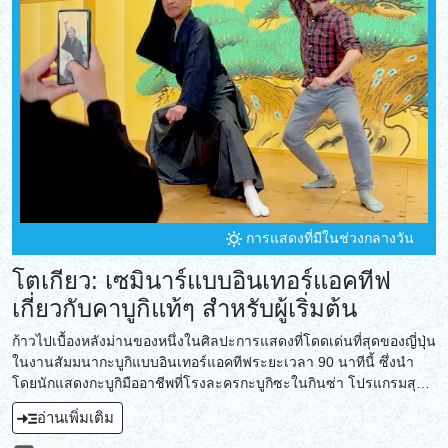
DEUTSCH
ITALIANO
ESPAÑOL
FRANÇAIS
การแสดงที่มีในช่วงกลางวัน
โตเกียว: เซมินาร์แบบอินเทอร์แอคทีฟ
เกี่ยวกับคาบูกิแท้ๆ สำหรับผู้เริ่มต้น
ก้าวไปเบื้องหลังม่านของหนึ่งในศิลปะการแสดงที่โดดเด่นที่สุดของญี่ปุ่น
ในงานสัมมนากะบูกิแบบอินเทอร์แอคทีฟระยะเวลา 90 นาทีนี้ ซึ่งนำ
โดยนักแสดงกะบูกิมืออาชีพที่โรงละครกะบูกิซะในกินซ่า โปรแกรมสุด
พิเศษนี้จะพาคุณสำรวจประวัติศาสตร์อันยาวนานและเทคนิคอันเป็น
อ่านเพิ่มเติม
เอกลักษณ์ของกะบุกิ!