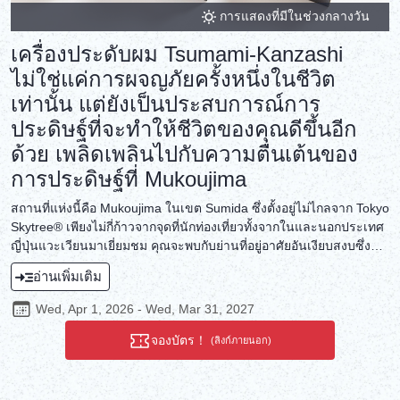
การแสดงที่มีในช่วงกลางวัน
เครื่องประดับผม Tsumami-Kanzashi
ไม่ใช่แค่การผจญภัยครั้งหนึ่งในชีวิต
เท่านั้น แต่ยังเป็นประสบการณ์การ
ประดิษฐ์ที่จะทำให้ชีวิตของคุณดีขึ้นอีก
ด้วย เพลิดเพลินไปกับความตื่นเต้นของ
การประดิษฐ์ที่ Mukoujima
สถานที่แห่งนี้คือ Mukoujima ในเขต Sumida ซึ่งตั้งอยู่ไม่ไกลจาก Tokyo
Skytree® เพียงไม่กี่ก้าวจากจุดที่นักท่องเที่ยวทั้งจากในและนอกประเทศ
ญี่ปุ่นแวะเวียนมาเยี่ยมชม คุณจะพบกับย่านที่อยู่อาศัยอันเงียบสงบซึ่ง
คุณจะได้พบกับ Kanzashi Sugino ที่นี่ คุณจะได้สัมผัสกับกิจกรรมการทำ
อ่านเพิ่มเติม
เครื่องประดับผม Tsumami-Kanzashi ซึ่งเป็นประเพณีที่สืบทอดมาตั้งแต่
สมัยเอโดะ คุณสามารถเพิ่มเครื่องประดับผม Tsumami-Kanzashi ที่เป็น
Wed, Apr 1, 2026 - Wed, Mar 31, 2027
เอกลักษณ์ของคุณเองลงในแบรนด์ Arenca ดั้งเดิมของ Kanzashi
Sugino เพื่อสร้างผลิตภัณฑ์ที่มีชิ้นเดียวในโลก นอกจากจะสวมใส่เป็น
จองบัตร！
(ลิงก์ภายนอก)
คันซาชิ (เครื่องประดับผม) ในวันเฉลิมฉลองพิเศษแล้ว คุณยังสามารถ
นำกลับบ้านในกรอบรูป Arenca ดั้งเดิมได้อีกด้วย ทำให้กลายเป็นของ
ตกแต่งภายในที่จะทำให้พื้นที่อยู่อาศัยของคุณสดใสขึ้นทุกวัน