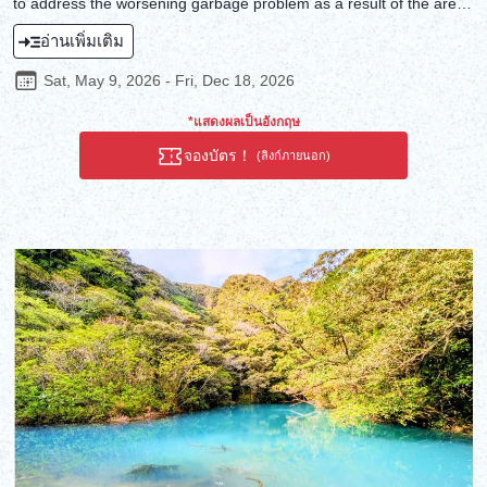
to address the worsening garbage problem as a result of the area
becoming a sightseeing attraction. The Nakameguro Mura
อ่านเพิ่มเติม
Beautification Committee, led by underwater photographer Masa
Michishiro, was established by calling on neighborhood
Sat, May 9, 2026 - Fri, Dec 18, 2026
companies. They conduct the activity twice a month, and have
continued to do so over 280 times to date. This activity not only
*แสดงผลเป็นอังกฤษ
contributes to the beautification of the city, but also serves as an
จองบัตร！
(ลิงก์ภายนอก)
occasion for local residents and business people of all ages to
interact and socialize. The committee's initiatives have been highly
acclaimed, including being awarded the Meguro Eco-Challenge
Award in 2022. In the future, the committee aims to build an
international community by involving visitors from overseas.This
tour promotes Environment(Eco)-friendly efforts, Cross-cultural
Understanding, and Social Contribution as stated under Sunrise
Tours' Sustainable Development Goals. We advocate for
responsible travel, and urge one and all to become responsible
travelers.