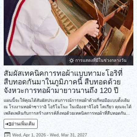
การแสดงที่มีในช่วงกลางวัน
สัมผัสเทคนิคการทอผ้าแบบทามะโอริที่
สืบทอดกันมาในภูมิภาคนี้ สืบทอดด้วย
จังหวะการทอผ้ามายาวนานถึง 120 ปี
แผนนี้จะให้คุณได้สัมผัสประสบการณ์การทอผ้าด้วยกี่ทอมือแบบดั้งเดิม
ณ โรงงานทอผ้าซาวาอิ โอริโมโนะ ในเมืองฮาจิโอจิ โตเกียว คุณจะได้
เพลิดเพลินกับการสร้างสรรค์สิ่งทอด้วยเทคนิคการทอผ้าที่สืบทอดกัน
มายาวนานกว่า 120 ปีนับตั้งแต่ก่อตั้งสตูดิโอ คำว่า "การทอแบบทามะ-
อ่านเพิ่มเติม
โอริ" ครอบคลุมผ้าทอ 5 ประเภทที่มีต้นกำเนิดจากภูมิภาคทามะของ
โตเกียว ซึ่งเป็นภูมิภาคที่มีวัฒนธรรมสิ่งทอที่เจริญรุ่งเรือง มาร่วมดื่มด่ำ
Wed, Apr 1, 2026 - Wed, Mar 31, 2027