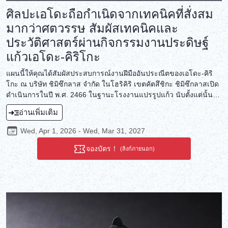
ศิลปะเอโดะถือกำเนิดจากเทคนิคที่สั่งสม
มากว่าศตวรรษ สัมผัสเทคนิคและ
ประวัติศาสตร์ผ่านกิจกรรมงานประดิษฐ์
แก้วเอโดะ-คิริโกะ
แผนนี้ให้คุณได้สัมผัสประสบการณ์งานฝีมืออันประณีตของเอโดะ-คิริ
โกะ ณ บริษัท ชิมิซึกลาส จำกัด ในโฮริคิริ เขตคัตสึชิกะ ชิมิซึกลาสเปิด
ดำเนินการในปี พ.ศ. 2466 ในฐานะโรงงานแปรรูปแก้ว นับตั้งแต่นั้นมา
ชิมิซึกลาสยังคงพัฒนาเทคนิคการแปรรูปแก้วอย่างต่อเนื่องยาวนานกว่า
อ่านเพิ่มเติม
ศตวรรษ ประเพณีการประดิษฐ์แก้วของเอโดะ-คิริโกะ ซึ่งถือกำเนิดขึ้น
จากประสบการณ์อันยาวนานนี้ ได้สร้างสรรค์ผลงานศิลปะที่ใช้งานได้
Wed, Apr 1, 2026 - Wed, Mar 31, 2027
จริง ประดับประดาด้วยลวดลายอันประณีต ผ่านกิจกรรมการประดิษฐ์
เครื่องแก้วเอโดะ-คิริโกะเพื่อตกแต่งโต๊ะอาหารประจำวันของคุณ สัมผัส
จองบัตร！
(ลิงก์ภายนอก)
ประวัติศาสตร์ที่แฝงไว้ด้วยความแวววาวระยิบระยับ