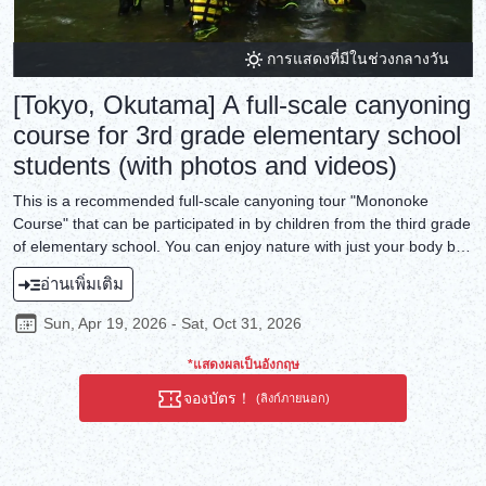
การแสดงที่มีในช่วงกลางวัน
[Tokyo, Okutama] A full-scale canyoning
course for 3rd grade elementary school
students (with photos and videos)
This is a recommended full-scale canyoning tour "Mononoke
Course" that can be participated in by children from the third grade
of elementary school. You can enjoy nature with just your body by
sliding down the rock face in the natural valley, jumping from the
อ่านเพิ่มเติม
rock wall into the river, and using special rope work to slide down a
natural 80-degree vertical waterfall. This is a full-scale canyoning
Sun, Apr 19, 2026 - Sat, Oct 31, 2026
tour that is full of thrills and is very popular.
*แสดงผลเป็นอังกฤษ
จองบัตร！
(ลิงก์ภายนอก)