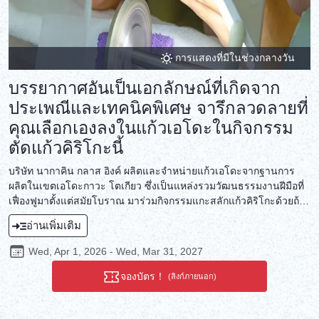
การแสดงที่มีในช่วงกลางวัน
บรรยากาศอันเป็นเอกลักษณ์ที่เกิดจาก
ประเพณีและเทคนิคพิเศษ จารึกลวดลายที่
คุณเลือกเองลงในแก้วเอโดะในกิจกรรม
ตัดแก้วคิริโกะนี้
บริษัท นากาคิน กลาส อิงค์ ผลิตและจำหน่ายแก้วเอโดะจากฐานการ
ผลิตในเขตเอโดะกาวะ โตเกียว ซึ่งเป็นแหล่งรวมวัฒนธรรมงานฝีมือที่
เฟื่องฟูมาตั้งแต่สมัยโบราณ มาร่วมกิจกรรมแกะสลักแก้วคิริโกะด้วยถ้วย
ชามัทฉะแก้วเอโดะ ณ เวิร์กช็อปแห่งนี้ ซึ่งสืบทอดประเพณีแก้วเอโดะ
อ่านเพิ่มเติม
อันยาวนาน สร้างสรรค์ผลงานชิ้นเอกด้วยการวาดและแกะสลัก
ลวดลายพิเศษของคุณเองในถ้วยชามัทฉะที่ผ่านการเจียระไนอย่าง
Wed, Apr 1, 2026 - Wed, Mar 31, 2027
ประณีตโดยช่างฝีมือ เพลิดเพลินกับกิจกรรมพิธีชงชาบนเสื่อทาทามิของ
เวิร์กช็อปด้วยถ้วยชามัทฉะที่ทำเสร็จแล้ว สัมผัสความงามของสีสันและ
จองบัตร！
(ลิงก์ภายนอก)
ความแวววาวของแก้วเอโดะ และศิลปะแห่งงานฝีมือ