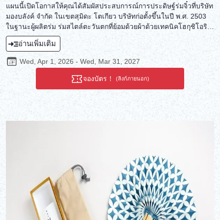
แผนนี้เปิดโอกาสให้คุณได้สัมผัสประสบการณ์การประดิษฐ์ร่มจิ๋วที่บริษัท
มองบลังค์ จำกัด ในเขตสุมิดะ โตเกียว บริษัทก่อตั้งขึ้นในปี พ.ศ. 2503
ในฐานะผู้ผลิตร่ม ร่มสไตล์ตะวันตกที่ย้อมด้วยผ้าด้วยเทคนิคโฮกุชิโอริ
แบบดั้งเดิมของญี่ปุ่น ได้รับความนิยมไม่เพียงแต่เป็นของใช้ในชีวิต
อ่านเพิ่มเติม
ประจำวันเท่านั้น แต่ยังเป็นงานศิลปะอีกด้วย เทคนิคการประดิษฐ์ร่มที่
ทำด้วยมืออย่างพิถีพิถันของมองบลังค์ยังถูกนำมาใช้อย่างเต็ม
Wed, Apr 1, 2026 - Wed, Mar 31, 2027
ประสิทธิภาพในการประดิษฐ์ร่มจิ๋วเหล่านี้ ประสบการณ์นี้จะให้คุณได้
สัมผัสศิลปะการประดิษฐ์ร่มที่ใส่ใจในรายละเอียดและงานฝีมืออัน
จองบัตร！
(ลิงก์ภายนอก)
ประณีต