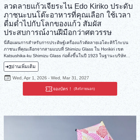
ลวดลายแก้วเจียระไน Edo Kiriko ประดับ
ภาชนะบนโต๊ะอาหารที่คุณเลือก ใช้เวลา
ดื่มด่ำไปกับโลกของแก้ว สัมผัส
ประสบการณ์งานฝีมือกว่าศตวรรษ
นี่คือแผนการสำหรับการประดิษฐ์เครื่องแก้วตัดลายเอโดะคิริโกะบน
ภาชนะที่คุณเลือกจากสามแบบที่ Shimizu Glass ใน Horikiri เขต
Katsushika-ku Shimizu Glass ก่อตั้งขึ้นในปี 1923 ในฐานะบริษัท
แปรรูปแก้ว และได้พัฒนาเทคนิคการแปรรูปแก้วอย่างต่อเนื่องตลอด
อ่านเพิ่มเติม
หนึ่งศตวรรษ ผลิตภัณฑ์เครื่องแก้วตัดลายเอโดะคิริโกะที่เปี่ยมไปด้วย
ประสบการณ์อันยาวนานนี้ คือผลงานศิลปะที่มีลวดลายอันวิจิตรบรรจง
Wed, Apr 1, 2026 - Wed, Mar 31, 2027
ที่คุณสามารถนำไปใช้ในชีวิตประจำวันได้ ผ่านงานหัตถกรรมเครื่อง
แก้วตัดลายเอโดะคิริโกะที่เพิ่มสีสันให้กับโต๊ะอาหารของคุณ สัมผัส
จองบัตร！
(ลิงก์ภายนอก)
ประสบการณ์แห่งประวัติศาสตร์ที่อบอวลไปด้วยประกายอันเจิดจรัส