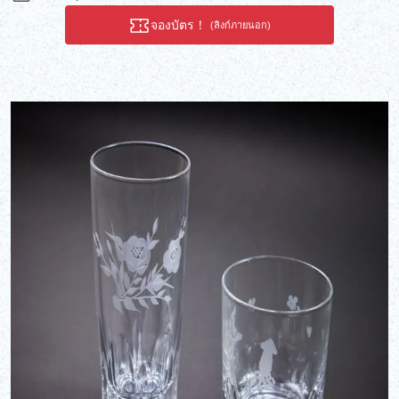
กับสภาพแวดล้อมที่รังสรรค์ผ้าอันเป็นเอกลักษณ์เหล่านี้ คุณจะได้สัมผัส
ทั้งฝีมืออันประณีตบรรจงในการทอแต่ละชิ้น และประเพณีอันดีงามที่
จองบัตร！
(ลิงก์ภายนอก)
เชื่อมโยงอดีตกับอนาคต