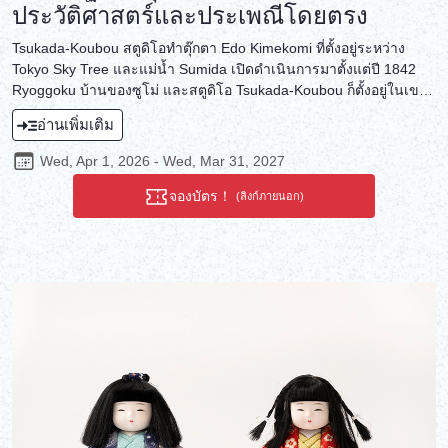
ประวัติศาสตร์และประเพณีโดยตรง
Tsukada-Koubou สตูดิโอทำตุ๊กตา Edo Kimekomi ที่ตั้งอยู่ระหว่าง
Tokyo Sky Tree และแม่น้ำ Sumida เปิดดำเนินการมาตั้งแต่ปี 1842
Ryoggoku บ้านของซูโม่ และสตูดิโอ Tsukada-Koubou ก็ตั้งอยู่ในเขต
เดียวกัน คือ เขต Sumida ในจุดที่อยู่ใกล้กับใจกลางของซูโม่ คุณจะได้
อ่านเพิ่มเติม
เพลิดเพลินกับกิจกรรมการยัดผ้าตกแต่งเข้าไปในผ้าเตี่ยว Mawashi ของ
ตุ๊กตาซูโม่ ตุ๊กตาซูโม่บางตัวมีด้านที่สนุกสนานด้วยกระดิ่งประดับ และ
Wed, Apr 1, 2026 - Wed, Mar 31, 2027
หลังจากกิจกรรมแล้ว การได้รับแหวนซูโม่ Dohyo และแผ่นโลหะก็
ทำให้เป็นกิจกรรมที่น่าจับตามองอีกด้วย
จองบัตร！
(ลิงก์ภายนอก)