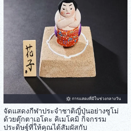
การแสดงที่มีในช่วงกลางวัน
จัดแสดงกีฬาประจำชาติญี่ปุ่นอย่างซูโม่
ด้วยตุ๊กตาเอโดะ คิเมโคมิ กิจกรรม
ประดิษฐ์ที่ให้คุณได้สัมผัสกับ