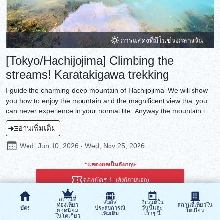
การแสดงที่มีในช่วงกลางวัน
[Tokyo/Hachijojima] Climbing the
streams! Karatakigawa trekking
I guide the charming deep mountain of Hachijojima. We will show
you how to enjoy the mountain and the magnificent view that you
can never experience in your normal life. Anyway the mountain in
Hachijojima is full of superb views. It is a treasure of the islanders
อ่านเพิ่มเติม
who have kept untouched nature. Let's enjoy the excursion of the
island together!
Wed, Jun 10, 2026 - Wed, Nov 25, 2026
*แสดงผลเป็นอังกฤษ
จองบัตร！
(ลิงก์ภายนอก)
สถานที่
สัมผัส
อีเวนต์ใน
ท่องเที่ยว
สถานที่เที่ยวใน
บัตร
ประสบการณ์
วันนี้และ
ยอดนิยม
โตเกียว
เพิ่มเติม
เร็วๆ นี้
ในโตเกียว