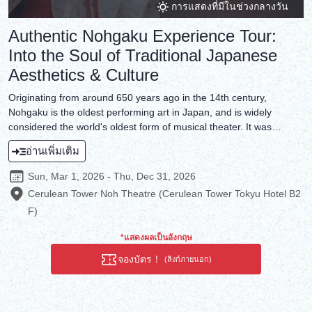
การแสดงที่มีในช่วงกลางวัน
Authentic Nohgaku Experience Tour:
Into the Soul of Traditional Japanese
Aesthetics & Culture
Originating from around 650 years ago in the 14th century,
Nohgaku is the oldest performing art in Japan, and is widely
considered the world's oldest form of musical theater. It was
registered as a UNESCO Intangible Cultural Heritage in 2001 and
อ่านเพิ่มเติม
is recognized as one of the world's oldest forms of theater. But it is
not just theater; it is an art form that encapsulates Japanese
Sun, Mar 1, 2026 - Thu, Dec 31, 2026
aesthetics and spirituality, a classical performing art that
Cerulean Tower Noh Theatre (Cerulean Tower Tokyu Hotel B2
transcends words and allows viewers to get in touch with Japanese
F)
culture.This tour, which includes performances, explanations, and
experiences by real Noh performers who continue to carry on the
*แสดงผลเป็นอังกฤษ
tradition, is a valuable opportunity to dive deep into the soul of
Japanese culture along with Noh performers.
จองบัตร！
(ลิงก์ภายนอก)