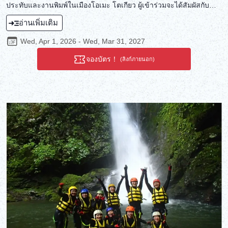
ประทับและงานพิมพ์ในเมืองโอเมะ โตเกียว ผู้เข้าร่วมจะได้สัมผัสกับ
ศิลปะการประดิษฐ์ตราประทับที่เป็นที่ชื่นชอบของคนในพื้นที่นิชิโตเกียว
อ่านเพิ่มเติม
มายาวนานกว่า 95 ปีนับตั้งแต่ร้านเปิดทำการครั้งแรก ตราประทับไม่
เพียงแต่เป็นเครื่องมือสำหรับยืนยันการตัดสินใจของบุคคลเท่านั้น แต่ยัง
Wed, Apr 1, 2026 - Wed, Mar 31, 2027
เป็นวิธีการสื่อสารความรู้สึกกับผู้อื่นที่สำคัญต่อเราอีกด้วย ตราประทับที่
คุณประดิษฐ์ขึ้นในขณะที่คุณจมอยู่กับความรู้สึกจนลืมเวลาจะเป็นงาน
จองบัตร！
(ลิงก์ภายนอก)
ศิลปะที่ไม่เหมือนใคร เพลิดเพลินไปกับช่วงเวลาแห่งการผ่อนคลายด้วย
การแกะสลักตราประทับที่ฝังความรู้สึกและความปรารถนาของคุณไว้