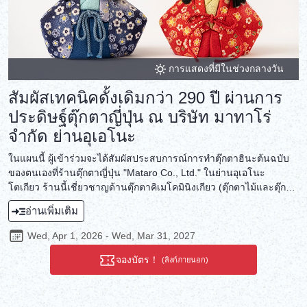
การแสดงที่มีในช่วงกลางวัน
สัมผัสเทคนิคดั้งเดิมกว่า 290 ปี ผ่านการ
ประดิษฐ์ตุ๊กตาญี่ปุ่น ณ บริษัท มาทาโร่
จำกัด ย่านอุเอโนะ
ในแผนนี้ ผู้เข้าร่วมจะได้สัมผัสประสบการณ์การทำตุ๊กตาฮินะต้นฉบับ
ของตนเองที่ร้านตุ๊กตาญี่ปุ่น "Mataro Co., Ltd." ในย่านอุเอโนะ
โตเกียว ร้านนี้เชี่ยวชาญด้านตุ๊กตาคิเมโคมินิงเกียว (ตุ๊กตาไม้และตุ๊กตา
ผ้า) ซึ่งมีประวัติยาวนานย้อนไปจนถึงการเปิดร้านในปี 1919 สัมผัส
อ่านเพิ่มเติม
ประสบการณ์การทำตุ๊กตาคิเมโคมินิงเกียวซึ่งเป็นประเพณีที่สืบทอด
มายาวนานกว่า 290 ปีตั้งแต่ยุคเอโดะเก็นบุน ตุ๊กตาคิเมโคมินิงเกียวมี
Wed, Apr 1, 2026 - Wed, Mar 31, 2027
คุณค่าในฐานะงานศิลปะและยังทำหน้าที่เป็นเครื่องรางของขลังเพื่อ
สุขภาพและความปลอดภัยอีกด้วย เราขอเชิญคุณสัมผัสประสบการณ์
จองบัตร！
(ลิงก์ภายนอก)
การทำตุ๊กตาพร้อมคำอธิษฐานและคำอธิษฐานให้กับบุคคลสำคัญในชีวิต
ของคุณ