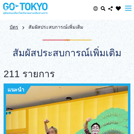
Select Language
Share this page
บัตร
สัมผัสประสบการณ์เพิ่มเติม
日本語
Facebook
สัมผัสประสบการณ์เพิ่มเติม
ENGLISH
X (Twitter)
211 รายการ
中文(简体)
Email
中文(繁體/正體)
แนะนำ
Copy URL
한글
ภาษาไทย