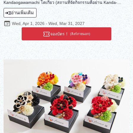
Kandaogawamachi โตเกียว (สถานที่จัดกิจกรรมคือย่าน Kanda-
Jinbocho) ตราประทับถูกใช้เป็นเครื่องมือในการรับรองมาตั้งแต่สมัย
อ่านเพิ่มเติม
โบราณ และยังเป็นวิธีการสำคัญในการแสดงเจตนาส่วนบุคคลของ
บุคคลอีกด้วย คุณสามารถสร้างผลงานศิลปะชิ้นเอกของคุณเองได้โดย
Wed, Apr 1, 2026 - Wed, Mar 31, 2027
ใช้ตราประทับที่แกะสลักด้วยมือของคุณเองเพื่อประทับจดหมายภาพซึ่ง
เขียนด้วยลายมือของคุณเอง นับเป็นงานศิลปะชิ้นพิเศษที่มีเพียงหนึ่ง
จองบัตร！
(ลิงก์ภายนอก)
เดียวในโลก การใช้เวลาในการสร้างตราประทับและจดหมายภาพที่เต็ม
ไปด้วยความคิดและความหวังส่วนตัวของคุณเป็นช่วงเวลาอันหรูหรา
ท่ามกลางความเงียบสงบที่สัมผัสได้เฉพาะที่นี่เท่านั้น