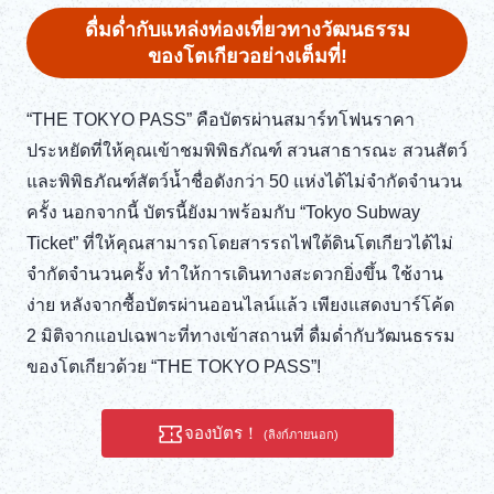
DEUTSCH
ดื่มด่ำกับแหล่งท่องเที่ยวทางวัฒนธรรม
ของโตเกียวอย่างเต็มที่!
ITALIANO
“THE TOKYO PASS” คือบัตรผ่านสมาร์ทโฟนราคา
ESPAÑOL
ประหยัดที่ให้คุณเข้าชมพิพิธภัณฑ์ สวนสาธารณะ สวนสัตว์
และพิพิธภัณฑ์สัตว์น้ำชื่อดังกว่า 50 แห่งได้ไม่จำกัดจำนวน
FRANÇAIS
ครั้ง นอกจากนี้ บัตรนี้ยังมาพร้อมกับ “Tokyo Subway
Ticket” ที่ให้คุณสามารถโดยสารรถไฟใต้ดินโตเกียวได้ไม่
จำกัดจำนวนครั้ง ทำให้การเดินทางสะดวกยิ่งขึ้น ใช้งาน
ง่าย หลังจากซื้อบัตรผ่านออนไลน์แล้ว เพียงแสดงบาร์โค้ด
2 มิติจากแอปเฉพาะที่ทางเข้าสถานที่ ดื่มด่ำกับวัฒนธรรม
ของโตเกียวด้วย “THE TOKYO PASS”!
จองบัตร！
(ลิงก์ภายนอก)