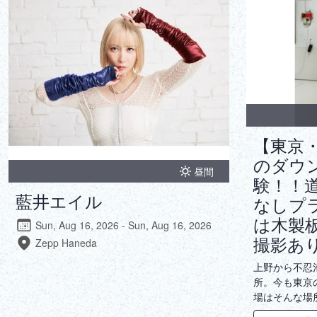
【東京
のダウ
昼間
験！！
藍井エイル
なしプ
は木製
Sun, Aug 16, 2026 - Sun, Aug 16, 2026
撮影あ
Zepp Haneda
上野から不忍
所。今も東京
場はそんな場
手」を体験し