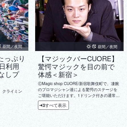
昼間／夜間
昼間／夜間
たっぷり
【マジックバーCUORE】
日利用
驚愕マジックを目の前で
なしプ
体感＜新宿＞
ⒸMagic shop CUORE/新宿歌舞伎町で、凄腕
のプロマジシャン達による驚愕のステージを
、クライミン
ご堪能いただけます。1ドリンク付きの通常プ
ランの他に飲み放題付きプランをご用意して
すべて表示
おります。お子様連れ歓迎ですので、ご家族
でもお楽しみいただけます。