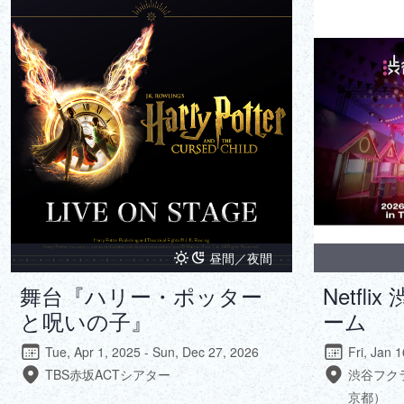
昼間／夜間
舞台『ハリー・ポッター
Netfl
と呪いの子』
ーム
Tue, Apr 1, 2025 - Sun, Dec 27, 2026
Fri, Jan 
TBS赤坂ACTシアター
渋谷フク
京都）