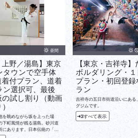
昼間
・上野／湯島】東京
【東京・吉祥寺】
ンタウンで空手体
ボルダリング・１
道着付プラン、道着
プラン・初回登録
ラン選択可、最後
ラン
板の試し割り（動画
吉祥寺の五日市街道沿いにある
り）
グジムです。
すべて表示
池を眺めながら坂を上った場
の下町風情が残る湯島。砂川道
所にあります。日本伝統の「空
ませんか？