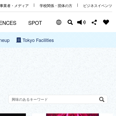
事業者・メディア
学校関係・団体の方
ビジネスイベンツ
ENCES
SPOT
ineup
Tokyo Facilities
Select Language
Share this page
日本語
Facebook
ENGLISH
X (Twitter)
中文(简体)
中文(繁體/正體)
Email
한글
Search
観光スポットをキーワードで検索しよう