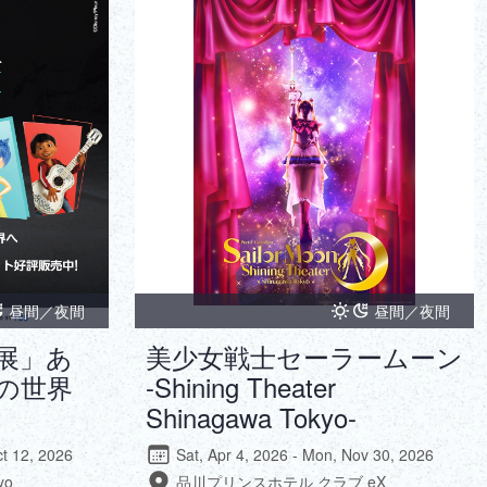
ภาษาไทย
Copy URL
DEUTSCH
ITALIANO
ESPAÑOL
FRANÇAIS
昼間／夜間
昼間／夜間
展」あ
美少女戦士セーラームーン
の世界
-Shining Theater
Shinagawa Tokyo-
ct 12, 2026
Sat, Apr 4, 2026 - Mon, Nov 30, 2026
yo
品川プリンスホテル クラブ eX