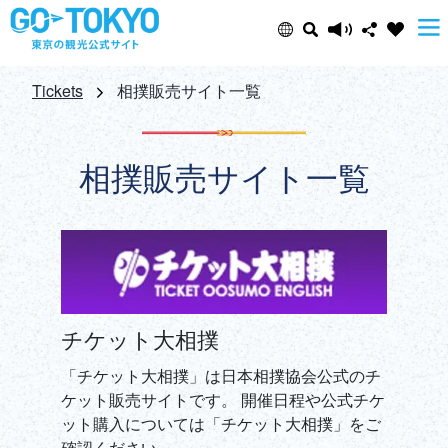
Select Language
Share this page
Tickets
相撲販売サイト一覧
日本語
Facebook
相撲販売サイト一覧
ENGLISH
X (Twitter)
中文(简体)
Email
中文(繁體/正體)
チケット大相撲
Copy URL
한글
「チケット大相撲」は日本相撲協会公式のチ
ケット販売サイトです。 開催日程や公式チケ
ภาษาไทย
ット購入については「チケット大相撲」をご
確認ください。