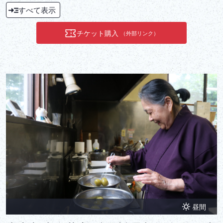
さに文字通りの「天空の古民家」と言える山岳民家。そこに斜度45
すべて表示
度に迫る超急斜面を直登する山岳モノレールに乗って訪れるこのツ
アーは、地理的にも歴史的にも体感的にも記憶に深く刻まれる、ま
チケット購入
（外部リンク）
さに究極の非日常体験です。
昼間