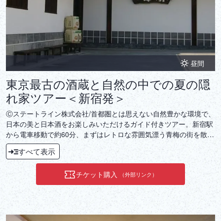
昼間
東京最古の酒蔵と自然の中での夏の隠
れ家ツアー＜新宿発＞
Ⓒステートライン株式会社/首都圏とは思えない自然豊かな環境で、
日本の美と日本酒をお楽しみいただけるガイド付きツアー。新宿駅
から電車移動で約60分、まずはレトロな雰囲気漂う青梅の街を散策
します。昭和初期の映画看板が並ぶ商店街や、住吉神社を訪れた
すべて表示
後、300年以上の歴史を持つ蔵元へ。日本酒を試飲し、その魅力を
存分に味わえます。奥多摩の美しい自然の中で、様々な日本酒との
チケット購入
（外部リンク）
出会いをお楽しみください。