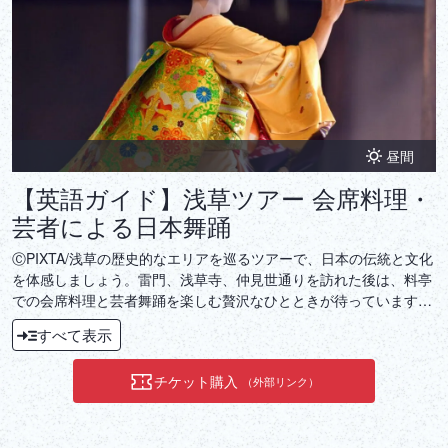
昼間
【英語ガイド】浅草ツアー 会席料理・
芸者による日本舞踊
ⒸPIXTA/浅草の歴史的なエリアを巡るツアーで、日本の伝統と文化
を体感しましょう。雷門、浅草寺、仲見世通りを訪れた後は、料亭
での会席料理と芸者舞踊を楽しむ贅沢なひとときが待っています。
日本の美食と芸術の融合を存分にお楽しみください。
すべて表示
チケット購入
（外部リンク）