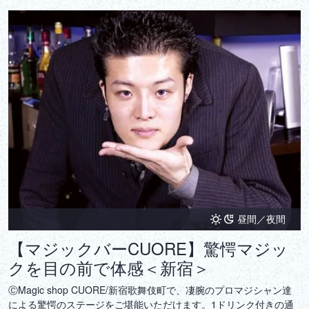
昼間／夜間
【マジックバーCUORE】驚愕マジッ
クを目の前で体感＜新宿＞
ⒸMagic shop CUORE/新宿歌舞伎町で、凄腕のプロマジシャン達
による驚愕のステージをご堪能いただけます。1ドリンク付きの通