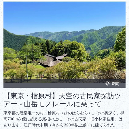
昼間
【東京・檜原村】天空の古民家探訪ツ
アー - 山岳モノレールに乗って
東京都の陸部唯一の村・檜原村（ひのはらむら）。その奥深く、標
高700mを優に超える尾根の上に、その古民家「旧小林家住宅」は
あります。江戸時代中期（今から320年以上前）に建てられた、ま