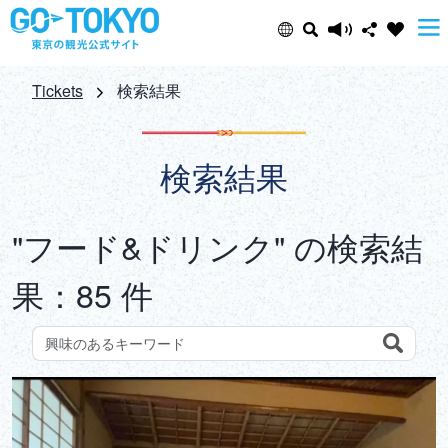
Select Language
Share this page
Tickets
検索結果
日本語
Facebook
検索結果
ENGLISH
X (Twitter)
"フード&ドリンク" の検索結
中文(简体)
Email
果：85 件
中文(繁體/正體)
Copy URL
한글
Search
観光スポットをキーワードで検索しよう
ภาษาไทย