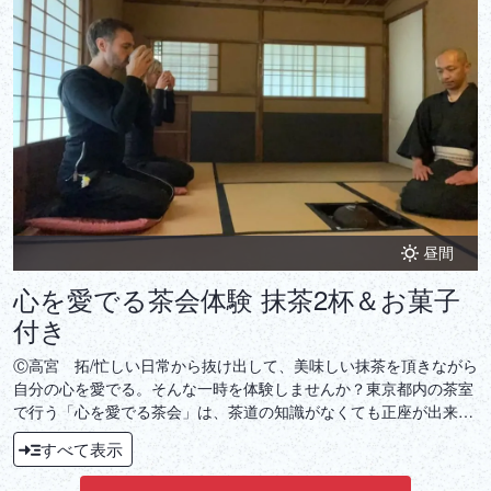
DEUTSCH
ITALIANO
ESPAÑOL
FRANÇAIS
昼間
心を愛でる茶会体験 抹茶2杯＆お菓子
付き
Ⓒ高宮 拓/忙しい日常から抜け出して、美味しい抹茶を頂きながら
自分の心を愛でる。そんな一時を体験しませんか？東京都内の茶室
で行う「心を愛でる茶会」は、茶道の知識がなくても正座が出来な
くてもOK！茶人の高宮拓が点てる抹茶と共に、穏やかで温かい時
すべて表示
間をお愉しみください。