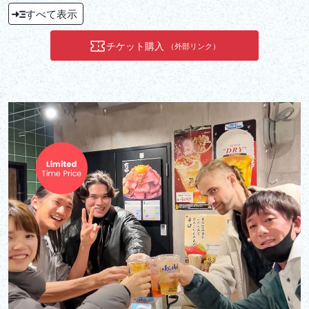
「飛鳥」、檜（ひのき）造りで日本情緒あふれる「なわ安丸」の2
すべて表示
種類のどちらかになります。貸切利用なので、懇親会や同窓会、お
祝いの席、パーティーなどのご利用におすすめです。
チケット購入
（外部リンク）