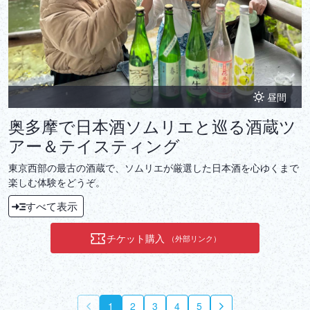
昼間
奥多摩で日本酒ソムリエと巡る酒蔵ツ
アー＆テイスティング
東京西部の最古の酒蔵で、ソムリエが厳選した日本酒を心ゆくまで
楽しむ体験をどうぞ。
すべて表示
チケット購入
（外部リンク）
1
2
3
4
5