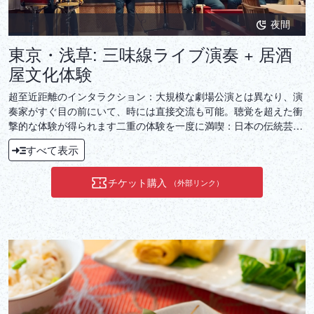
夜間
東京・浅草: 三味線ライブ演奏 + 居酒
屋文化体験
超至近距離のインタラクション：大規模な劇場公演とは異なり、演
奏家がすぐ目の前にいて、時には直接交流も可能。聴覚を超えた衝
撃的な体験が得られます二重の体験を一度に満喫：日本の伝統芸能
（三味線）と飲食文化（居酒屋）が見事に融合。深い文化体験：こ
すべて表示
れは簡単に再現できない、共有する価値のあるユニークな旅です。
チケット購入
（外部リンク）