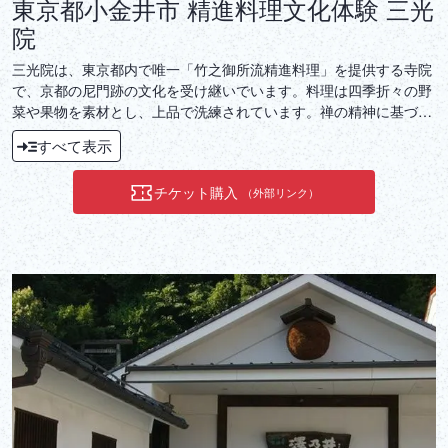
東京都小金井市 精進料理文化体験 三光
院
三光院は、東京都内で唯一「竹之御所流精進料理」を提供する寺院
で、京都の尼門跡の文化を受け継いでいます。料理は四季折々の野
菜や果物を素材とし、上品で洗練されています。禅の精神に基づい
た解説と静寂な庭園とともに、心身を静める文化体験をお届けしま
すべて表示
す。
チケット購入
（外部リンク）