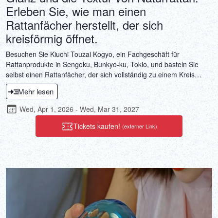
Erleben Sie, wie man einen
Rattanfächer herstellt, der sich
kreisförmig öffnet.
Besuchen Sie Kiuchi Touzai Kogyo, ein Fachgeschäft für
Rattanprodukte in Sengoku, Bunkyo-ku, Tokio, und basteln Sie
selbst einen Rattanfächer, der sich vollständig zu einem Kreis
öffnen lässt. Die Griffe dieser Fächer werden in traditioneller Weise
Mehr lesen
durch Wickeln und dekoratives Flechten gefertigt. Der Fächer
selbst besteht aus einem neuartigen Washi-Papier aus
Wed, Apr 1, 2026 - Wed, Mar 31, 2027
Recyclingfasern, hergestellt nach traditionellen
Papierherstellungsmethoden. Kursleiter Hideki Kiuchi führt das
Tickets kaufen!
(externer Link)
Geschäft in dritter Generation. Er ist zertifizierter traditioneller
Handwerker Tokios und Meisterhandwerker von Bunkyo-ku. Im
Workshop erleben Sie hautnah, wie hart und gleichzeitig
geschmeidig Rattan ist und welches Können die Kunsthandwerker
in diesem Bereich beweisen.