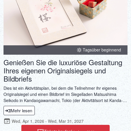
Tagsüber beginnend
Genießen Sie die luxuriöse Gestaltung
Ihres eigenen Originalsiegels und
Bildbriefs
Dies ist ein Aktivitätsplan, bei dem die Teilnehmer ihr eigenes
Originalsiegel und einen Bildbrief im Siegelladen Matsushima
Seikodo in Kandaogawamachi, Tokio (der Aktivitätsort ist Kanda-
Jinbocho) erstellen können. Siegel werden seit jeher als
Mehr lesen
Zertifikatsinstrument verwendet und sind auch ein wichtiges Mittel,
um die persönlichen Absichten einer Person auszudrücken. Indem
Wed, Apr 1, 2026 - Wed, Mar 31, 2027
Sie ein von Ihnen selbst geschnitztes Siegel verwenden, um einen
in Ihrer eigenen Handschrift geschriebenen Bildbrief