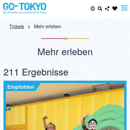
Select Language
Share this page
Tickets
Mehr erleben
日本語
Facebook
Mehr erleben
ENGLISH
X (Twitter)
211 Ergebnisse
中文(简体)
Email
Empfohlen
中文(繁體/正體)
Copy URL
한글
ภาษาไทย