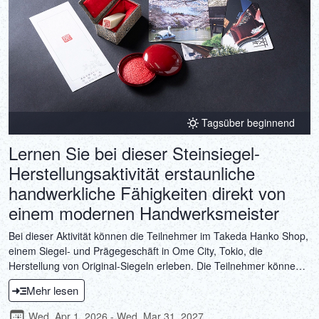
Tagsüber beginnend
Lernen Sie bei dieser Steinsiegel-
Herstellungsaktivität erstaunliche
handwerkliche Fähigkeiten direkt von
einem modernen Handwerksmeister
Bei dieser Aktivität können die Teilnehmer im Takeda Hanko Shop,
einem Siegel- und Prägegeschäft in Ome City, Tokio, die
Herstellung von Original-Siegeln erleben. Die Teilnehmer können
die Kunst der Siegelherstellung erleben, die seit der Eröffnung des
Mehr lesen
Geschäfts vor 95 Jahren in der Gegend von Nishi-Tokio beliebt ist.
Siegel sind nicht nur Werkzeuge zur Bestätigung der
Wed, Apr 1, 2026 - Wed, Mar 31, 2027