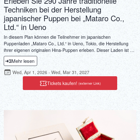
Erleben Sie 290 Jahre traditionelle
Techniken bei der Herstellung
japanischer Puppen bei „Mataro Co.,
Ltd.“ in Ueno
In diesem Plan können die Teilnehmer im japanischen
Puppenladen „Mataro Co., Ltd.“ in Ueno, Tokio, die Herstellung
ihrer eigenen originalen Hina-Puppen erleben. Dieser Laden ist auf
Kimekomi Ningyo (Holz- und Stoffpuppen) spezialisiert und seine
Mehr lesen
Geschichte reicht bis zu seiner Eröffnung im Jahr 1919 zurück.
Erleben Sie die Herstellung von Kimekomi Ningyo-Puppen mit
Wed, Apr 1, 2026 - Wed, Mar 31, 2027
einer Tradition, die etwa 290 Jahre bis in die Edo-Genbun-Zeit
zurückreicht. Kimekomi Ningyo-Puppen besitzen einen Wert als
Tickets kaufen!
(externer Link)
Kunstwerke und dienen gleichzeitig als Talismane für Gesundheit
und Sicherheit. Wir laden Sie ein, die Tätigkeit der Herstellung von
Puppen zu erleben, die mit Wünschen und Gebeten für Menschen
erfüllt sind, die Ihnen wichtig sind.