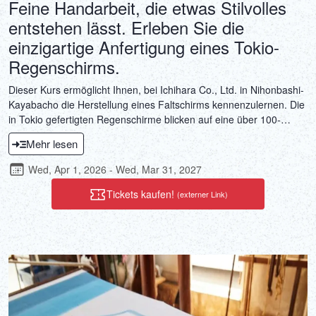
Feine Handarbeit, die etwas Stilvolles
entstehen lässt. Erleben Sie die
einzigartige Anfertigung eines Tokio-
Regenschirms.
Dieser Kurs ermöglicht Ihnen, bei Ichihara Co., Ltd. in Nihonbashi-
Kayabacho die Herstellung eines Faltschirms kennenzulernen. Die
in Tokio gefertigten Regenschirme blicken auf eine über 100-
jährige Geschichte zurück und sind für ihre Eleganz und
Mehr lesen
Langlebigkeit bekannt. Ichihara Co., Ltd. perfektioniert seine
Schirmherstellungstechniken seit rund 80 Jahren und kreiert auch
Wed, Apr 1, 2026 - Wed, Mar 31, 2027
heute noch Schirme, die von der aktuellen Tokioter Mode inspiriert
sind. Hier können Sie die filigrane Handarbeit der
Tickets kaufen!
(externer Link)
Schirmherstellung, die Traditionen der Kunsthandwerker und die
kreative Erfahrung erleben, mit Ihren eigenen Händen ein
modisches Accessoire zu schaffen.