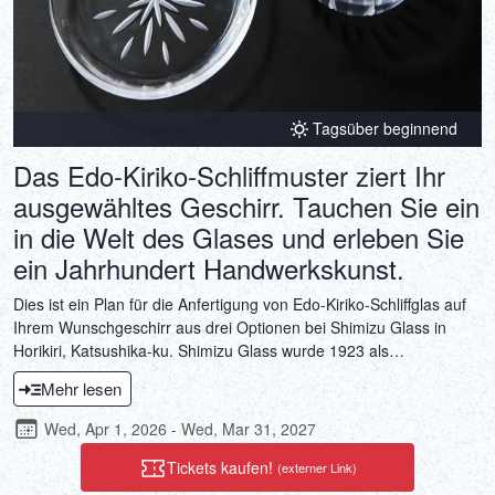
Tagsüber beginnend
Das Edo-Kiriko-Schliffmuster ziert Ihr
ausgewähltes Geschirr. Tauchen Sie ein
in die Welt des Glases und erleben Sie
ein Jahrhundert Handwerkskunst.
Dies ist ein Plan für die Anfertigung von Edo-Kiriko-Schliffglas auf
Ihrem Wunschgeschirr aus drei Optionen bei Shimizu Glass in
Horikiri, Katsushika-ku. Shimizu Glass wurde 1923 als
Glasverarbeitungsbetrieb gegründet und verfeinert seine
Mehr lesen
Glasverarbeitungstechniken seit einem Jahrhundert. Die Edo-
Kiriko-Schliffglasprodukte, die von dieser langen Erfahrung geprägt
Wed, Apr 1, 2026 - Wed, Mar 31, 2027
sind, sind Kunstwerke mit feinen Mustern, die Sie im Alltag
verwenden können. Erleben Sie durch die Anfertigung von Edo-
Tickets kaufen!
(externer Link)
Kiriko-Schliffglas, das Ihren Tisch erhellt, einen Hauch von