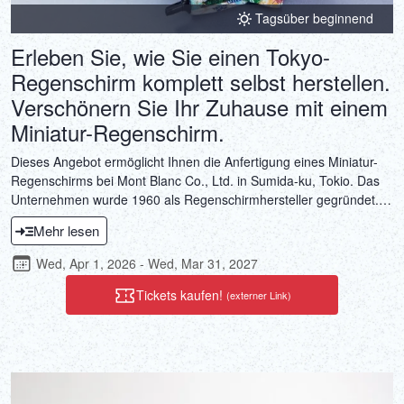
Tagsüber beginnend
Erleben Sie, wie Sie einen Tokyo-
Regenschirm komplett selbst herstellen.
Verschönern Sie Ihr Zuhause mit einem
Miniatur-Regenschirm.
Dieses Angebot ermöglicht Ihnen die Anfertigung eines Miniatur-
Regenschirms bei Mont Blanc Co., Ltd. in Sumida-ku, Tokio. Das
Unternehmen wurde 1960 als Regenschirmhersteller gegründet.
Regenschirme im westlichen Stil, gefertigt aus Stoff, der mit der
Mehr lesen
traditionellen japanischen Hogushi-Ori-Technik gefärbt wird, sind
nicht nur als Alltagsgegenstände, sondern auch als
Wed, Apr 1, 2026 - Wed, Mar 31, 2027
Kunstgegenstände beliebt. Mont Blancs traditionelle,
handwerkliche Regenschirmherstellung kommt auch bei der
Tickets kaufen!
(externer Link)
Fertigung dieser Miniatur-Regenschirme zum Einsatz. Erleben Sie
die Kunst der Regenschirmherstellung mit ihrer Liebe zum Detail
und sorgfältigen Handarbeit.