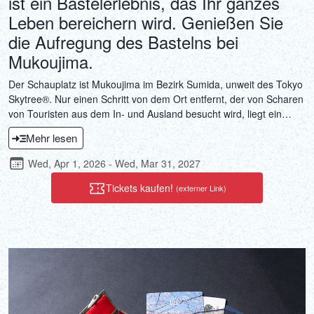
ist ein Bastelerlebnis, das Ihr ganzes
Leben bereichern wird. Genießen Sie
die Aufregung des Bastelns bei
Mukoujima.
Der Schauplatz ist Mukoujima im Bezirk Sumida, unweit des Tokyo
Skytree®. Nur einen Schritt von dem Ort entfernt, der von Scharen
von Touristen aus dem In- und Ausland besucht wird, liegt ein
ruhiges Wohnviertel, in dem Sie Kanzashi Sugino finden. Hier
Mehr lesen
können Sie die Herstellung von Tsumami-Kanzashi-Haarschmuck
miterleben, eine Tradition, die seit der Edo-Ära lebendig ist. Indem
Wed, Apr 1, 2026 - Wed, Mar 31, 2027
Sie der Kanzashi Sugino-Originalmarke Arenca Ihren eigenen,
einzigartigen Tsumami-Kanzashi-Haarschmuck hinzufügen,
Tickets kaufen!
(externer Link)
können Sie ein weltweit einzigartiges Produkt schaffen. Sie können
ihn nicht nur an einem besonderen Feiertag als Kanzashi
(Haarschmuck) tragen, sondern ihn auch in einem Original-
Fotorahmen von Arenca mit nach Hause nehmen und ihn zu
einem Innendekorationsobjekt machen, das Ihren Wohnraum
jeden Tag erhellt.