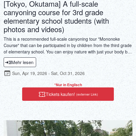
[Tokyo, Okutama] A full-scale
canyoning course for 3rd grade
elementary school students (with
photos and videos)
This is a recommended full-scale canyoning tour "Mononoke
Course" that can be participated in by children from the third grade
of elementary school. You can enjoy nature with just your body by
sliding down the rock face in the natural valley, jumping from the
Mehr lesen
rock wall into the river, and using special rope work to slide down a
natural 80-degree vertical waterfall. This is a full-scale canyoning
Sun, Apr 19, 2026 - Sat, Oct 31, 2026
tour that is full of thrills and is very popular.
*Nur in Englisch
Tickets kaufen!
(externer Link)