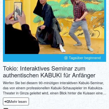
DEUTSCH
ITALIANO
ESPAÑOL
FRANÇAIS
Tagsüber beginnend
Tokio: Interaktives Seminar zum
authentischen KABUKI für Anfänger
Werfen Sie bei diesem 90-minütigen interaktiven Kabuki-Seminar,
das von einem professionellen Kabuki-Schauspieler im Kabukiza-
Theater in Ginza geleitet wird, einen Blick hinter die Kuissen einer
der berühmtesten darstellenden Künste Japans. Dieses exklusive
Mehr lesen
Programm führt Sie durch die reiche Geschichte des Kabuki und
stellt Ihnen seine charakteristischen Techniken vo!