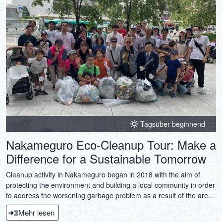
Tagsüber beginnend
Nakameguro Eco‑Cleanup Tour: Make a
Difference for a Sustainable Tomorrow
Cleanup activity in Nakameguro began in 2018 with the aim of
protecting the environment and building a local community in order
to address the worsening garbage problem as a result of the area
becoming a sightseeing attraction. The Nakameguro Mura
Mehr lesen
Beautification Committee, led by underwater photographer Masa