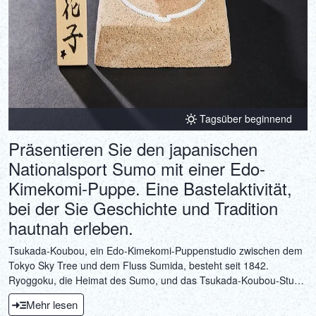
Tagsüber beginnend
Präsentieren Sie den japanischen
Nationalsport Sumo mit einer Edo-
Kimekomi-Puppe. Eine Bastelaktivität,
bei der Sie Geschichte und Tradition
hautnah erleben.
Tsukada-Koubou, ein Edo-Kimekomi-Puppenstudio zwischen dem
Tokyo Sky Tree und dem Fluss Sumida, besteht seit 1842.
Ryoggoku, die Heimat des Sumo, und das Tsukada-Koubou-Studio
liegen ebenfalls im selben Bezirk, dem Bezirk Sumida. An diesem
Mehr lesen
Ort, nahe dem Herzen des Sumo, können Sie die Aktivität