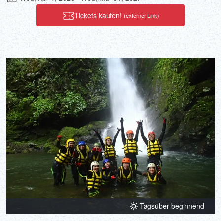
Entscheidungen von Einzelpersonen, sie sind auch eine
Möglichkeit, Gefühle an andere zu kommunizieren, die uns wichtig
Tickets kaufen!
(externer Link)
sind. Das Siegel, das Sie herstellen, während Sie so in die Arbeit
vertieft sind, dass Sie den Lauf der Zeit vergessen, wird ein
einzigartiges Kunstwerk sein. Genießen Sie eine entspannte Zeit
beim Gravieren eines Siegels, in das Ihre eigenen Gefühle und
Wünsche eingebettet sind.
Tagsüber beginnend