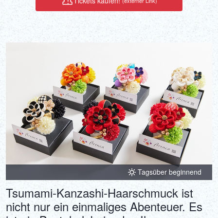
Tickets kaufen!
(externer Link)
abzustempeln, können Sie Ihr eigenes einzigartiges Kunstwerk
erstellen, ein besonderes, einmaliges Objekt. Die Zeit, die Sie in
die Erstellung eines Siegels und eines Bildbriefs investieren, der
von Ihren eigenen persönlichen Gedanken und Hoffnungen
durchdrungen ist, ist ein luxuriöser Moment inmitten einer Stille,
die nur hier erlebt werden kann.
Tagsüber beginnend
Tsumami-Kanzashi-Haarschmuck ist
nicht nur ein einmaliges Abenteuer. Es