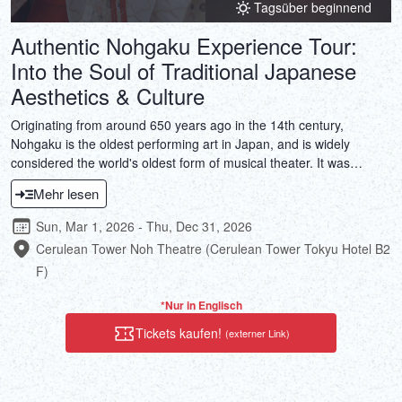
Tagsüber beginnend
Authentic Nohgaku Experience Tour:
Into the Soul of Traditional Japanese
Aesthetics & Culture
Originating from around 650 years ago in the 14th century,
Nohgaku is the oldest performing art in Japan, and is widely
considered the world's oldest form of musical theater. It was
registered as a UNESCO Intangible Cultural Heritage in 2001 and
Mehr lesen
is recognized as one of the world's oldest forms of theater. But it is
not just theater; it is an art form that encapsulates Japanese
Sun, Mar 1, 2026 - Thu, Dec 31, 2026
aesthetics and spirituality, a classical performing art that
Cerulean Tower Noh Theatre (Cerulean Tower Tokyu Hotel B2
transcends words and allows viewers to get in touch with Japanese
F)
culture.This tour, which includes performances, explanations, and
experiences by real Noh performers who continue to carry on the
*Nur in Englisch
tradition, is a valuable opportunity to dive deep into the soul of
Japanese culture along with Noh performers.
Tickets kaufen!
(externer Link)