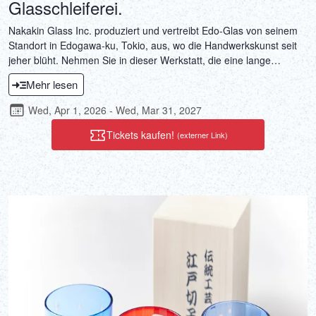
Glasschleiferei.
Nakakin Glass Inc. produziert und vertreibt Edo-Glas von seinem
Standort in Edogawa-ku, Tokio, aus, wo die Handwerkskunst seit
jeher blüht. Nehmen Sie in dieser Werkstatt, die eine lange
Tradition der Edo-Glaskunst pflegt, an einem Kiriko-Schliff-
Mehr lesen
Workshop teil und gestalten Sie eine Matcha-Teeschale aus Edo-
Glas. Kreieren Sie Ihr eigenes Meisterwerk, indem Sie Ihr
Wed, Apr 1, 2026 - Wed, Mar 31, 2027
individuelles Muster in eine von einem Kunsthandwerker mit
Schliffarbeiten verzierte Matcha-Teeschale zeichnen und
Tickets kaufen!
(externer Link)
schnitzen. Genießen Sie anschließend eine Teezeremonie mit
Ihrer fertigen Matcha-Teeschale im Tatami-Bereich der Werkstatt.
Erleben Sie die Schönheit der Farben und die Brillanz des Edo-
Glases sowie die Kunstfertigkeit seiner Verarbeitung.