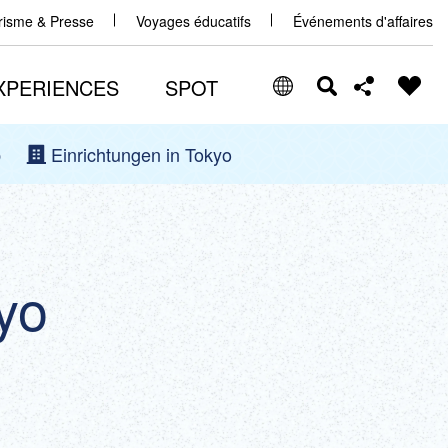
urisme & Presse
Voyages éducatifs
Événements d'affaires
XPERIENCES
SPOT
p
Einrichtungen in Tokyo
Select Language
Share this page
日本語
Facebook
ENGLISH
yo
X (Twitter)
中文(简体)
中文(繁體/正體)
Email
한글