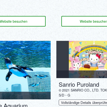
Website besuchen
Website besuche
Sanrio Puroland
© 2021 SANRIO CO., LTD. TO
S/D・G
Vollständige Details überprüf
e Aquarium