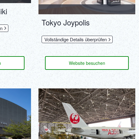
ki
Tokyo Joypolis
en
Vollständige Details überprüfen
n
Website besuchen