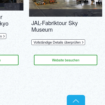
r
JAL-Fabriktour Sky
okyo
Museum
en
Vollständige Details überprüfen
n
Website besuchen