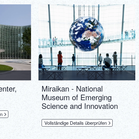
ภาษาไทย
Copy URL
DEUTSCH
ITALIANO
ESPAÑOL
FRANÇAIS
enter,
Miraikan - National
Museum of Emerging
Science and Innovation
en
Vollständige Details überprüfen