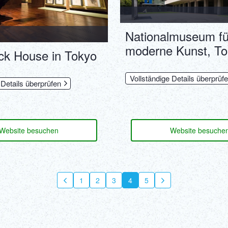
Nationalmuseum fü
moderne Kunst, T
ick House in Tokyo
Vollständige Details überprüf
 Details überprüfen
Website besuchen
Website besuche
1
2
3
4
5