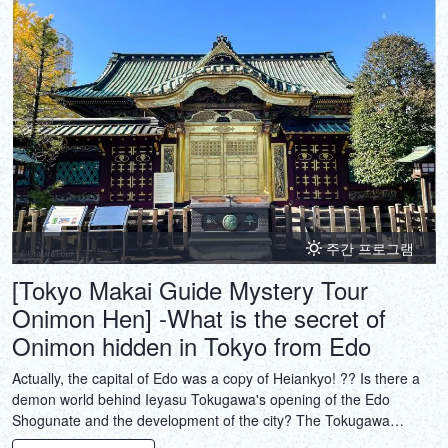
주간 프로그램
[Tokyo Makai Guide Mystery Tour
Onimon Hen] -What is the secret of
Onimon hidden in Tokyo from Edo
Actually, the capital of Edo was a copy of Heiankyo! ?? Is there a
demon world behind Ieyasu Tokugawa's opening of the Edo
Shogunate and the development of the city? The Tokugawa
family's family temple "Kaneiji" and Shinobazunoike in Ueno were