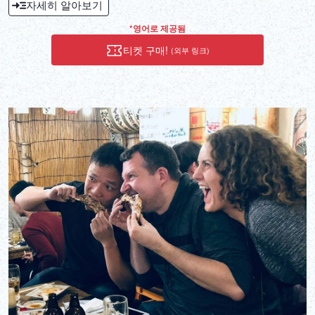
자세히 알아보기
related to "Kimon"! ?? ... What is Onimon in the first place? We will
guide you through the mysterious Tokyo that is not often talked
*영어로 제공됨
about in guidebooks ♪ If you know it, you will be convinced! From
티켓 구매!
(외부 링크)
the eyes, the big city of scales, Tokyo Mystery!