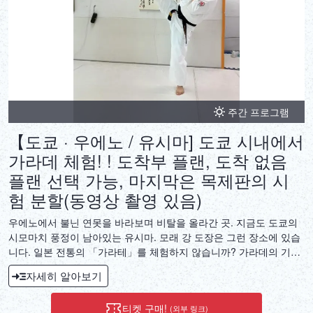
주간 프로그램
【도쿄 · 우에노 / 유시마] 도쿄 시내에서
가라데 체험! ! 도착부 플랜, 도착 없음
플랜 선택 가능, 마지막은 목제판의 시
험 분할(동영상 촬영 있음)
우에노에서 불닌 연못을 바라보며 비탈을 올라간 곳. 지금도 도쿄의
시모마치 풍정이 남아있는 유시마. 모래 강 도장은 그런 장소에 있습
니다. 일본 전통의 「가라테」를 체험하지 않습니까? 가라데의 기본
동작인 찌르기, 걷어차기를 중심으로, 다양한 바리에이션의 공격 방
자세히 알아보기
법, 방어 방법을 익힐 수 있습니다. 연습의 마지막에는 판의 「시험
나누기」에 도전해 받습니다(캔슬도 가능)지도는 사가와 쿠미코 6단.
티켓 구매!
(외부 링크)
세계 최대의 가라테 단체이며 신극 진회에서 몇 안되는 6단 & 여성