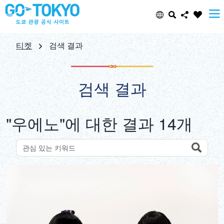
Select Language
Share this page
티켓
검색 결과
日本語
Facebook
검색 결과
ENGLISH
X (Twitter)
"우에노"에 대한 결과 14개
中文(简体)
Email
中文(繁體/正體)
Search
키워드로 명소 검색
Copy URL
한글
ภาษาไทย