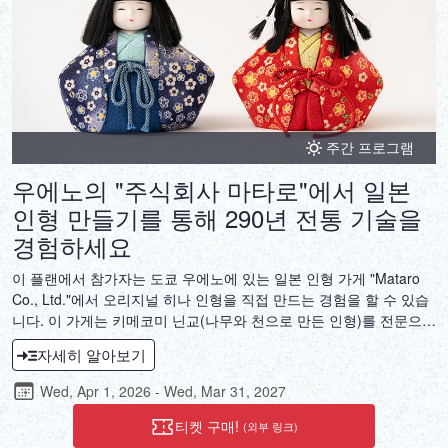
DEUTSCH
ITALIANO
ESPAÑOL
주간 프로그램
FRANÇAIS
우에노의 "주식회사 마타로"에서 일본
인형 만들기를 통해 290년 전통 기술을
경험하세요
이 플랜에서 참가자는 도쿄 우에노에 있는 일본 인형 가게 "Mataro
Co., Ltd."에서 오리지널 히나 인형을 직접 만드는 경험을 할 수 있습
니다. 이 가게는 키메코미 닌교(나무와 천으로 만든 인형)를 전문으로
하며, 1919년 개장한 이래로 그 역사가 이어지고 있습니다. 에도 겐
자세히 알아보기
분 시대로 거슬러 올라가는 약 290년의 전통을 가진 키메코미 닌교
인형 만들기를 경험해 보세요. 키메코미 닌교 인형은 예술 작품으로
Wed, Apr 1, 2026 - Wed, Mar 31, 2027
서의 가치가 있을 뿐만 아니라 건강과 안전을 위한 부적 역할도 합니
다. 인생에서 중요한 사람들을 위한 소원과 기도가 담긴 인형 만들기
티켓 구매!
(외부 링크)
활동을 경험해 보세요.