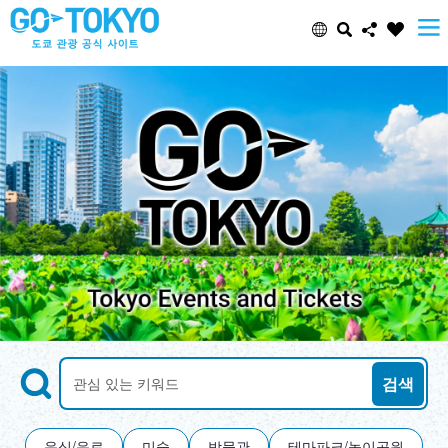
Select Language
Share this page
日本語
Facebook
ENGLISH
X (Twitter)
中文(简体)
Email
中文(繁體/正體)
Copy URL
한글
Search
키워드로 명소 검색
검색
ภาษาไทย
음식/음료
미술
박물관
테마파크/놀이공원