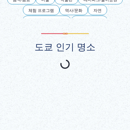
DEUTSCH
체험 프로그램
역사/문화
자연
ITALIANO
엔터테인먼트/스포츠
나이트 라이프
식이 제한 대응
긴자
도쿄역・마루노우치
ESPAÑOL
도쿄 인기 명소
이케부쿠로
우에노
아사쿠사
료고쿠
FRANÇAIS
신주쿠
시부야・아오야마・오모테산도
오다이바
롯폰기
다마・섬