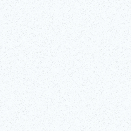
teamLab "Floating Flower Garden: Flowers and I are of the Same
Root, the Garden and I are One" © teamLab/팀랩은 다양한 뮤지엄을
운영하면서 설치미술을 창출해 나가고 있는 아트 집단입니다. 프로젝션
이나 모션 캡처 등 최첨단 기술을 구사한 작품을 제작하고 있습니다. 최
자세히 알아보기
근에는 장르를 초월한 몰입형 갤러리를 선보이고 있으며, 도쿄의 인기 관
광명소로서 널리 인정받고 있습니다.
티켓 구매!
자세히 알아보기!
(외부 링크)