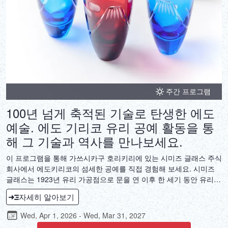
주간 프로그램
100년 넘게 축적된 기술로 탄생한 에도
예술. 에도 기리코 유리 공예 활동을 통
해 그 기술과 역사를 만나보세요.
이 프로그램을 통해 가쓰시카구 호리키리에 있는 시미즈 글래스 주식
회사에서 에도키리코의 섬세한 공예를 직접 경험해 보세요. 시미즈
글래스는 1923년 유리 가공점으로 문을 연 이후 한 세기 동안 유리
가공 기술을 끊임없이 연마해 왔습니다. 오랜 세월 쌓아온 경험을 통
자세히 알아보기
해 탄생한 에도키리코의 유리 공예 전통은 섬세한 무늬로 장식된 실
용적인 예술 작품을 탄생시킵니다. 에도키리코 유리 제품을 만들어
Wed, Apr 1, 2026 - Wed, Mar 31, 2027
일상의 식탁을 장식하는 이 활동을 통해 반짝이는 유리의 광채 속에