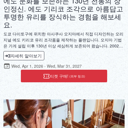
에도 문화를 보존하는 130년 전통의 장
인정신. 에도 기리코 조각으로 아름답고
투명한 유리를 장식하는 경험을 해보세
요.
도쿄 다이토구에 위치한 아사쿠사 오지마에서 직접 디자인하는 오리
지널 에도 키리코 유리 조각품을 제작하는 플랜입니다. 오지마 기법
은 가게 설립 이후 130년 이상 세심하게 보존되어 왔습니다. 2002년
경제산업대신으로부터 국가 지정 전통 공예품으로 지정될 정도로 높
자세히 알아보기
은 평가를 받는 에도 키리코 유리 조각품의 전통을 직접 경험해 보세
요. 장인의 기술을 사용하여 나만의 디자인에 생명을 불어넣어 보세
Wed, Apr 1, 2026 - Wed, Mar 31, 2027
요.
티켓 구매!
(외부 링크)