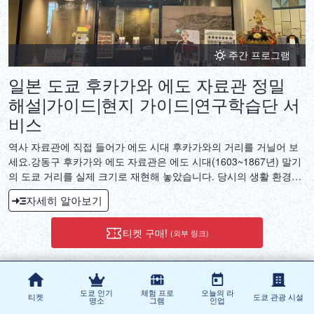
주간 프로그램
일본 도쿄 후카가와 에도 자료관 정밀
해설|가이드|현지 가이드|연구학습단 서
비스
역사 자료관에 직접 들어가 에도 시대 후카가와의 거리를 거닐어 보
세요.강동구 후카가와 에도 자료관은 에도 시대(1603~1867년) 말기
의 도쿄 거리를 실제 크기로 재현해 놓았습니다. 당시의 생활 환경을
재현하기 위해 주택부터 생활용품까지 세밀하게 복원되었습니다. 자
자세히 알아보기
료관 내부의 조명은 시간에 따라 변화합니다.
티켓 구매!
(외부 링크)
도쿄 인기
체험 프로
오늘의 라
티켓
도쿄 관광 시설
1
2
3
4
5
명소
그램
인업