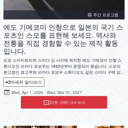
주간 프로그램
에도 기메코미 인형으로 일본의 국기 스
포츠인 스모를 표현해 보세요. 역사와
전통을 직접 경험할 수 있는 제작 활동
입니다.
도쿄 스카이트리와 스미다 강 사이에 위치한 에도 기메코미 인형 스
튜디오인 쓰카다 코보우는 1842년부터 운영되어 왔습니다. 스모의
본고장인 료고쿠와 쓰카다 코보우 스튜디오도 같은 스미다 구에 있습
니다. 스모의 중심지에 가까운 이곳에서 스모 선수 인형의 마와시 요
자세히 알아보기
추보에 장식용 천을 넣는 활동을 즐겨보세요. 일부 스모 선수 인형은
장식용 종이 달려 있는 등 장난기 넘치는 면도 있으며, 활동이 끝나면
Wed, Apr 1, 2026 - Wed, Mar 31, 2027
도효 스모 링과 명판을 받을 수 있어 더욱 기대되는 활동입니다.
티켓 구매!
(외부 링크)