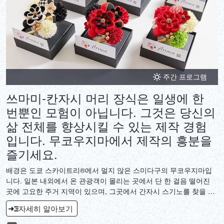
주간 프로그램
쓰마미-칸자시 머리 장식은 일생에 한
번뿐인 모험이 아닙니다. 그것은 당신의
삶 전체를 향상시킬 수 있는 제작 경험
입니다. 무코우지마에서 제작의 흥분을
즐기세요.
배경은 도쿄 스카이트리®에서 멀지 않은 스미다구의 무코우지마입
니다. 일본 내외에서 온 관광객이 몰리는 곳에서 단 한 걸음 떨어진
곳에 고요한 주거 지역이 있으며, 그곳에서 간자시 스기노를 찾을 수
있습니다. 여기에서는 에도 시대부터 이어져 온 전통인 쓰마미 간자
자세히 알아보기
시 머리 장식 만들기 활동을 체험할 수 있습니다. 간자시 스기노 오리
지널 브랜드 아렌카에 나만의 독특한 쓰마미 간자시 머리 장식 작품