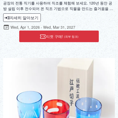
공장의 전통 직기를 사용하여 직조를 체험해 보세요. 120년 동안 공
방 설립 이후 전수되어 온 직조 기법으로 직물을 만드는 즐거움을 만
끽할 수 있습니다. '타마오리 직조'는 직물 문화가 번성한 도쿄 타마
자세히 알아보기
지역에서 유래된 다섯 가지 직물을 통칭하는 용어입니다. 이 독특한
직물들이 만들어지는 환경에 푹 빠져보세요. 각 작품을 만드는 장인
Wed, Apr 1, 2026 - Wed, Mar 31, 2027
정신과 과거와 미래를 잇는 진지한 전통을 모두 경험하게 될 것입니
다.
티켓 구매!
(외부 링크)