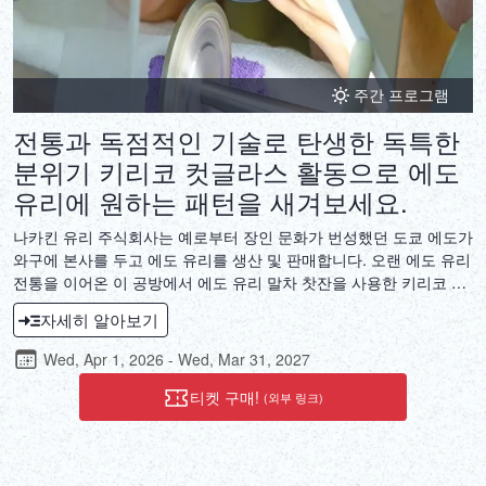
주간 프로그램
전통과 독점적인 기술로 탄생한 독특한
분위기 키리코 컷글라스 활동으로 에도
유리에 원하는 패턴을 새겨보세요.
나카킨 유리 주식회사는 예로부터 장인 문화가 번성했던 도쿄 에도가
와구에 본사를 두고 에도 유리를 생산 및 판매합니다. 오랜 에도 유리
전통을 이어온 이 공방에서 에도 유리 말차 찻잔을 사용한 키리코 유
리 공예에 참여해 보세요. 장인이 직접 조각한 말차 찻잔에 나만의 특
자세히 알아보기
별한 무늬를 그리고 조각하여 독창적인 걸작을 만들어 보세요. 완성
된 말차 찻잔을 사용하여 공방의 다다미 공간에서 다도 활동을 즐겨
Wed, Apr 1, 2026 - Wed, Mar 31, 2027
보세요. 에도 유리의 아름다운 색조와 광채, 그리고 장인 정신의 예술
성을 경험해 보세요.
티켓 구매!
(외부 링크)