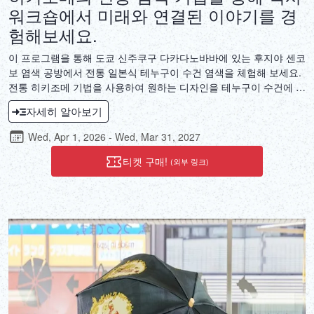
워크숍에서 미래와 연결된 이야기를 경
험해보세요.
이 프로그램을 통해 도쿄 신주쿠구 다카다노바바에 있는 후지야 센코
보 염색 공방에서 전통 일본식 테누구이 수건 염색을 체험해 보세요.
전통 히키조메 기법을 사용하여 원하는 디자인을 테누구이 수건에 그
려볼 수 있습니다. 히키조메는 직물을 손으로 직접 염색하는 기법입
자세히 알아보기
니다. 매력적인 작품을 능숙하게 염색하려면 적절한 도구와 적절한
환경이 필수적입니다. 근대 이전 일본의 정신이 여전히 살아 숨 쉬는
Wed, Apr 1, 2026 - Wed, Mar 31, 2027
흙바닥 공방에서 천을 염색하는 경험은 마치 과거로의 따뜻한 초대를
받는 듯한 느낌을 선사합니다.
티켓 구매!
(외부 링크)