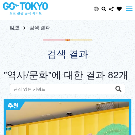
Select Language
Share this page
티켓
검색 결과
日本語
Facebook
검색 결과
ENGLISH
X (Twitter)
"역사/문화"에 대한 결과 82개
中文(简体)
Email
中文(繁體/正體)
Search
키워드로 명소 검색
Copy URL
추천
한글
ภาษาไทย