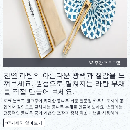
주간 프로그램
천연 라탄의 아름다운 광택과 질감을 느
껴보세요. 원형으로 펼쳐지는 라탄 부채
를 직접 만들어 보세요.
도쿄 분쿄구 센고쿠에 위치한 등나무 제품 전문점 키우치 토자이 공
업에서 원형으로 펼쳐지는 등나무 부채를 만들어 보세요. 손잡이는
전통적인 등나무 공예 기법인 포장과 장식 직조 기법을 사용하여 제
작됩니다. 부채 부분은 재활용 섬유로 만든 새로운 종류의 와시 종이
자세히 알아보기
를 사용하여 전통적인 제지 기법을 사용합니다. 강사 키우치 히데키