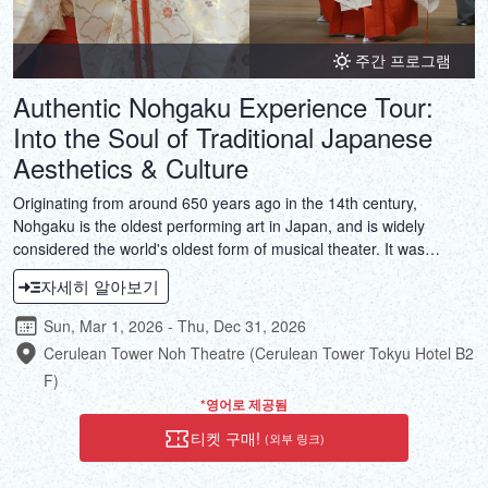
주간 프로그램
Authentic Nohgaku Experience Tour:
Into the Soul of Traditional Japanese
Aesthetics & Culture
Originating from around 650 years ago in the 14th century,
Nohgaku is the oldest performing art in Japan, and is widely
considered the world's oldest form of musical theater. It was
registered as a UNESCO Intangible Cultural Heritage in 2001 and
자세히 알아보기
is recognized as one of the world's oldest forms of theater. But it is
not just theater; it is an art form that encapsulates Japanese
Sun, Mar 1, 2026 - Thu, Dec 31, 2026
aesthetics and spirituality, a classical performing art that
Cerulean Tower Noh Theatre (Cerulean Tower Tokyu Hotel B2
transcends words and allows viewers to get in touch with Japanese
F)
culture.This tour, which includes performances, explanations, and
*영어로 제공됨
experiences by real Noh performers who continue to carry on the
tradition, is a valuable opportunity to dive deep into the soul of
티켓 구매!
(외부 링크)
Japanese culture along with Noh performers.