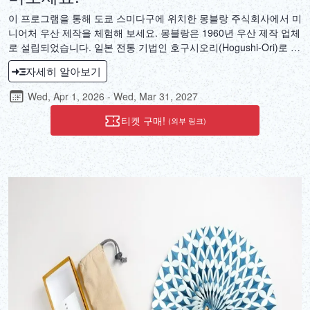
이 프로그램을 통해 도쿄 스미다구에 위치한 몽블랑 주식회사에서 미
니어처 우산 제작을 체험해 보세요. 몽블랑은 1960년 우산 제작 업체
로 설립되었습니다. 일본 전통 기법인 호구시오리(Hogushi-Ori)로 염
색한 원단으로 만든 서양식 우산은 일상생활용품뿐만 아니라 예술 작
자세히 알아보기
품으로도 큰 인기를 얻고 있습니다. 몽블랑의 100% 수공예 우산 제
작 기법이 미니어처 우산 제작에도 온전히 활용됩니다. 섬세한 디테
Wed, Apr 1, 2026 - Wed, Mar 31, 2027
일과 섬세한 수작업으로 완성되는 우산 제작의 예술을 직접 경험해
보세요.
티켓 구매!
(외부 링크)