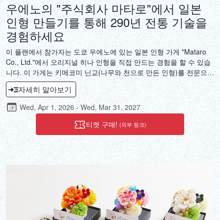
우에노의 "주식회사 마타로"에서 일본
인형 만들기를 통해 290년 전통 기술을
경험하세요
이 플랜에서 참가자는 도쿄 우에노에 있는 일본 인형 가게 "Mataro
Co., Ltd."에서 오리지널 히나 인형을 직접 만드는 경험을 할 수 있습
니다. 이 가게는 키메코미 닌교(나무와 천으로 만든 인형)를 전문으로
하며, 1919년 개장한 이래로 그 역사가 이어지고 있습니다. 에도 겐
자세히 알아보기
분 시대로 거슬러 올라가는 약 290년의 전통을 가진 키메코미 닌교
인형 만들기를 경험해 보세요. 키메코미 닌교 인형은 예술 작품으로
Wed, Apr 1, 2026 - Wed, Mar 31, 2027
서의 가치가 있을 뿐만 아니라 건강과 안전을 위한 부적 역할도 합니
다. 인생에서 중요한 사람들을 위한 소원과 기도가 담긴 인형 만들기
티켓 구매!
(외부 링크)
활동을 경험해 보세요.