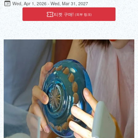
씨는 이 가게의 3대째 주인으로, 도쿄 전통 공예사이자 분쿄구 명장
Wed, Apr 1, 2026 - Wed, Mar 31, 2027
입니다. 이 워크숍에서는 등나무가 얼마나 단단하면서도 부드러운지,
그리고 등나무를 다루는 장인들의 전문성을 직접 경험해 볼 수 있습
티켓 구매!
(외부 링크)
니다.