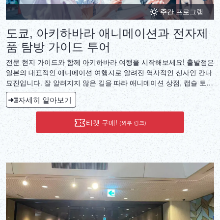
주간 프로그램
도쿄, 아키하바라 애니메이션과 전자제
품 탐방 가이드 투어
전문 현지 가이드와 함께 아키하바라 여행을 시작해보세요! 출발점은
일본의 대표적인 애니메이션 여행지로 알려진 역사적인 신사인 칸다
묘진입니다. 잘 알려지지 않은 길을 따라 애니메이션 상점, 캡슐 토이
가게, 게임 숍, 도매점, 전자제품 매장 등을 들르며 가이드가 마을의
자세히 알아보기
풍부한 역사와 변화 과정을 소개해 드릴 것입니다.
티켓 구매!
(외부 링크)