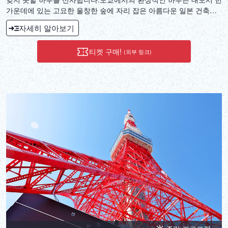
가운데에 있는 고요한 울창한 숲에 자리 잡은 아름다운 일본 건축물
인 메이지 신궁에서 시작됩니다.또한 이곳은 도시에서 가장 중요한
자세히 알아보기
신사로 여겨집니다!그런 다음 버스가 황궁 광장으로 이동합니다.도쿄
에서 가장 아름다운 곳 중 하나이며, 웅장한 고대 성벽과 그림 같은
티켓 구매!
(외부 링크)
보호탑은 꼭 볼 가치가 있습니다.다음으로 베이 지역이 있는 오다이
바로 이동합니다.오다이바는 도쿄만의 인공 섬에 있는 인기 있는 쇼
핑 및 엔터테인먼트 지구입니다.오다이바에서 바람을 느낀 후, 빌라
폰테인 그랜드 하네다 공항에서 점심을 먹습니다.뷔페 점심을 즐기세
요.점심을 먹은 후, 버스는 도쿄에서 가장 오래된 사찰이 있는 유명한
아사쿠사로 이동합니다.나카미세 쇼핑 아케이드를 산책하며 즐기세
요.마지막 목적지는 도쿄 스카이트리 350m 템보 데크입니다. 타워
전망대에서 도쿄의 전망을 감상할 기회를 얻을 수 있습니다.하토 버
스는 여러분의 기대 이상을 제공해 드립니다!