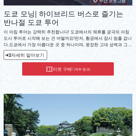
주간 프로그램
도쿄 모닝| 하이브리드 버스로 즐기는
반나절 도쿄 투어
이 아침 투어는 강력히 추천합니다! 도쿄에서의 체류를 궁극의 아침
도시 투어로 시작해 보는 건 어떨까요!먼저, 황궁에서 잠시 멈출 겁니
다.도쿄에서 가장 아름다운 곳 중 하나이며, 웅장한 고대 성벽과 그림
같은 보호탑은 꼭 볼 만한 가치가 있습니다.황궁에 이어, 150m 전망
자세히 알아보기
대에서 도시의 아름다운 전망을 감상할 수 있는 일본 수도의 상징 중
하나인 도쿄 타워를 방문합니다.마지막으로, 아사쿠사와 센소지(아
티켓 구매!
(외부 링크)
사쿠사 칸논 사원)를 거닐며, 도쿄에서 가장 오래된 사원이자 예술 작
품이자 훌륭한 고대 장인 정신을 엿볼 수 있습니다.이 단지의 일부는
200m 길이의 전통 쇼핑가인 나카미세로, 다양한 기념품뿐만 아니라
많은 현지 간식과 식사를 제공합니다.망설이지 말고 꼭 맛보세요!