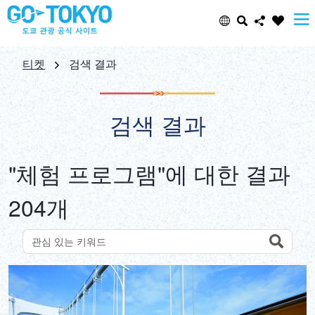
Select Language
Share this page
티켓
검색 결과
日本語
Facebook
검색 결과
ENGLISH
X (Twitter)
"체험 프로그램"에 대한 결과
中文(简体)
Email
204개
中文(繁體/正體)
Copy URL
한글
Search
키워드로 명소 검색
ภาษาไทย