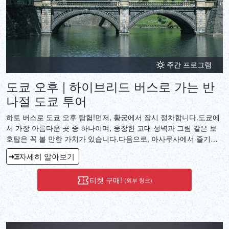
주간 프로그램
도쿄 오후 | 하이브리드 버스로 가는 반
나절 도쿄 투어
하토 버스로 도쿄 오후 탐험!먼저, 황궁에서 잠시 정차합니다.도쿄에
서 가장 아름다운 곳 중 하나이며, 웅장한 고대 성벽과 그림 같은 보
호탑은 꼭 볼 만한 가치가 있습니다.다음으로, 아사쿠사에서 즐기세
요.아사쿠사와 센소지(아사쿠사 칸논 사원)를 산책하며 도쿄에서 가
자세히 알아보기
장 오래된 사원이자 예술 작품이자 훌륭한 고대 장인 정신을 느낄 수
있습니다.이 단지의 일부는 200m 길이의 전통 쇼핑가인 나카미세로,
티켓 구매!
(외부 링크)
다양한 기념품뿐만 아니라 많은 현지 간식과 식사를 제공합니다.맛보
세요!마지막 정거지는 도쿄 타워로, 일본 수도의 상징 중 하나로
150m 높이의 전망대에서 도시의 아름다운 전망을 감상할 수 있습니
다.날씨가 맑으면 후지산을 볼 수도 있습니다!