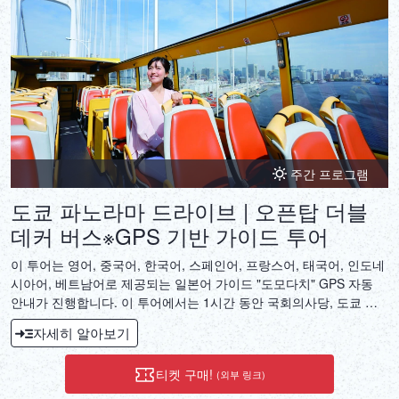
DEUTSCH
ITALIANO
ESPAÑOL
FRANÇAIS
주간 프로그램
도쿄 파노라마 드라이브 | 오픈탑 더블
데커 버스※GPS 기반 가이드 투어
이 투어는 영어, 중국어, 한국어, 스페인어, 프랑스어, 태국어, 인도네
시아어, 베트남어로 제공되는 일본어 가이드 "도모다치" GPS 자동
안내가 진행합니다. 이 투어에서는 1시간 동안 국회의사당, 도쿄 타
워, 도쿄 만 지역, 긴자 등 도쿄의 아름다운 명소를 돌아봅니다. 투어
자세히 알아보기
에서 도쿄의 역동적이고 활기찬 바람을 느껴보세요.
티켓 구매!
(외부 링크)