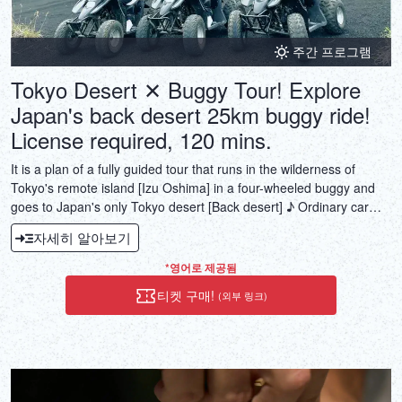
주간 프로그램
Tokyo Desert ✕ Buggy Tour! Explore
Japan's back desert 25km buggy ride!
License required, 120 mins.
It is a plan of a fully guided tour that runs in the wilderness of
Tokyo's remote island [Izu Oshima] in a four-wheeled buggy and
goes to Japan's only Tokyo desert [Back desert] ♪ Ordinary car
license is required.
자세히 알아보기
*영어로 제공됨
티켓 구매!
(외부 링크)