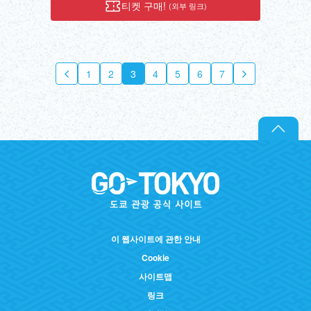
티켓 구매!
(외부 링크)
1
2
3
4
5
6
7
8
9
10
1
이 웹사이트에 관한 안내
Cookie
사이트맵
링크