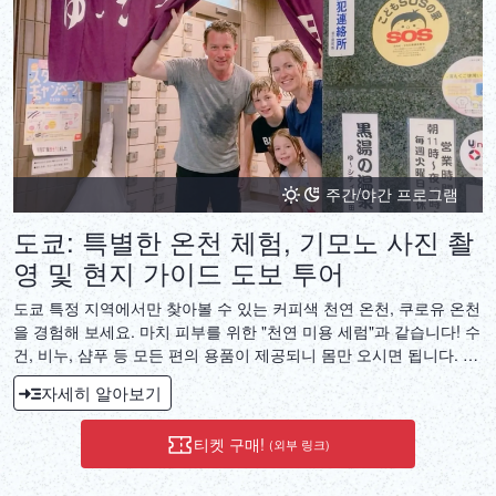
주간/야간 프로그램
도쿄: 특별한 온천 체험, 기모노 사진 촬
영 및 현지 가이드 도보 투어
도쿄 특정 지역에서만 찾아볼 수 있는 커피색 천연 온천, 쿠로유 온천
을 경험해 보세요. 마치 피부를 위한 "천연 미용 세럼"과 같습니다! 수
건, 비누, 샴푸 등 모든 편의 용품이 제공되니 몸만 오시면 됩니다. 온
천욕 후에는 전통 유카타(가벼운 기모노)로 갈아입고 레트로풍 일본
자세히 알아보기
식 라운지의 다다미 위에서 멋진 사진을 찍어보세요. 고급스러운 경
험을 합리적인 가격으로 즐기실 수 있습니다. 온천과의 특별한 협력
티켓 구매!
(외부 링크)
관계 덕분에 문신이 있는 고객님도 환영합니다.