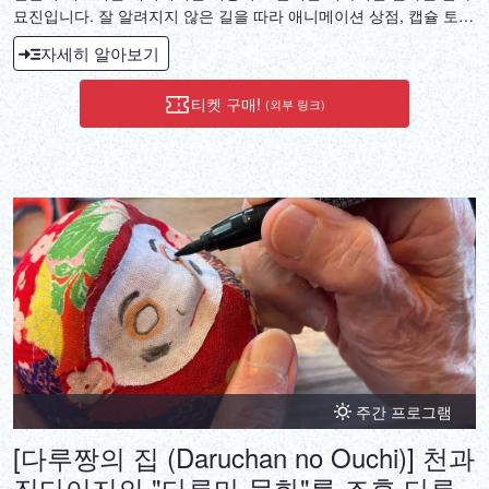
묘진입니다. 잘 알려지지 않은 길을 따라 애니메이션 상점, 캡슐 토이
가게, 게임 숍, 도매점, 전자제품 매장 등을 들르며 가이드가 마을의
자세히 알아보기
풍부한 역사와 변화 과정을 소개해 드릴 것입니다.
티켓 구매!
(외부 링크)
주간 프로그램
[다루짱의 집 (Daruchan no Ouchi)] 천과
진다이지의 "다루마 문화"를 조후 다루