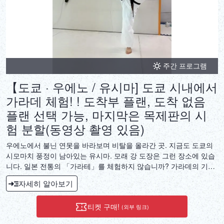
주간 프로그램
【도쿄 · 우에노 / 유시마] 도쿄 시내에서
가라데 체험! ! 도착부 플랜, 도착 없음
플랜 선택 가능, 마지막은 목제판의 시
험 분할(동영상 촬영 있음)
우에노에서 불닌 연못을 바라보며 비탈을 올라간 곳. 지금도 도쿄의
시모마치 풍정이 남아있는 유시마. 모래 강 도장은 그런 장소에 있습
니다. 일본 전통의 「가라테」를 체험하지 않습니까? 가라데의 기본
동작인 찌르기, 걷어차기를 중심으로, 다양한 바리에이션의 공격 방
자세히 알아보기
법, 방어 방법을 익힐 수 있습니다. 연습의 마지막에는 판의 「시험
나누기」에 도전해 받습니다(캔슬도 가능)지도는 사가와 쿠미코 6단.
티켓 구매!
(외부 링크)
세계 최대의 가라테 단체이며 신극 진회에서 몇 안되는 6단 & 여성
지부장입니다. 조수로 전일본 선수권을 제정해 월드컵 2위라는 성적