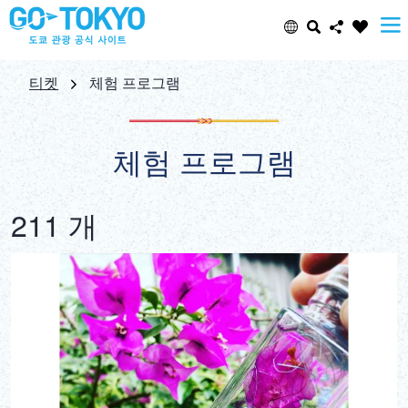
Select Language
Share this page
티켓
체험 프로그램
日本語
Facebook
체험 프로그램
ENGLISH
X (Twitter)
211 개
中文(简体)
Email
中文(繁體/正體)
Copy URL
한글
ภาษาไทย