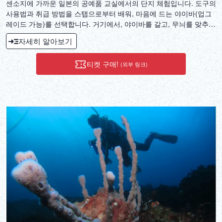
센소지에 가까운 일본의 공예품 교실에서의 단지 체험입니다. 도구의
사용법과 취급 방법을 스탭으로부터 배워, 마음에 드는 야이바(업그
레이드 가능)를 선택합니다. 거기에서, 야이바를 갈고, 무늬를 맞추
고, 완성! 주방에서 요리를 할 때 일본 여행의 추억을 띄우는 독자적
자세히 알아보기
인 칼을 가지고 돌아갑니다!
티켓 구매!
(외부 링크)