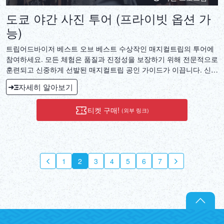
도쿄 야간 사진 투어 (프라이빗 옵션 가
능)
트립어드바이저 베스트 오브 베스트 수상작인 매지컬트립의 투어에
참여하세요. 모든 체험은 품질과 진정성을 보장하기 위해 전문적으로
훈련되고 신중하게 선발된 매지컬트립 공인 가이드가 이끕니다. 신주
쿠 3초메에서 친근한 현지 가이드를 만나 음료가 포함된 아늑한 이자
자세히 알아보기
카야에서 시작하며, 네온 도시 풍경이나 캐주얼한 거리 샷 등 선호하
는 사진 스타일에 대해 이야기를 나눈 후 투어를 시작하세요. 도쿄의
티켓 구매!
(외부 링크)
상징적인 장소와 숨은 명소를 야간 사진 산책으로 탐험해보세요. 가
이드가 사진을 찍어주고 내부 이야기를 공유하므로 멋진 사진과 현지
지식을 얻을 수 있습니다. 유명한 시부야 스크램블 크로싱을 촬영하
거나 도쿄 도청사에서의 파노라마 야경을 선택할 수 있습니다.
1
2
3
4
5
6
7
8
9
10
1