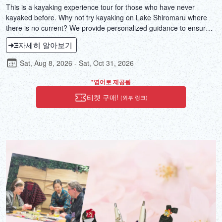
This is a kayaking experience tour for those who have never
kayaked before. Why not try kayaking on Lake Shiromaru where
there is no current? We provide personalized guidance to ensure
everyone is satisfied with the tour!
자세히 알아보기
Sat, Aug 8, 2026 - Sat, Oct 31, 2026
*영어로 제공됨
티켓 구매!
(외부 링크)