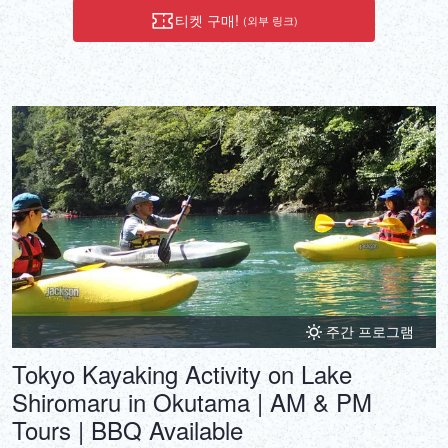
티켓 구매!
(외부 링크)
주간 프로그램
Tokyo Kayaking Activity on Lake
Shiromaru in Okutama | AM & PM
Tours | BBQ Available