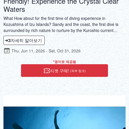
Friendly! Experience the Crystal Clear
Waters
What How about for the first time of diving experience in
Kozushima of Izu Islands? Sandy and the coast, the first dive is
surrounded by rich nature to nurture by the Kuroshio current
flowing through the waters I think that to remain in the hearts of
자세히 알아보기
everyone as surely special memories.
Thu, Jun 11, 2026 - Sat, Oct 31, 2026
*영어로 제공됨
티켓 구매!
(외부 링크)