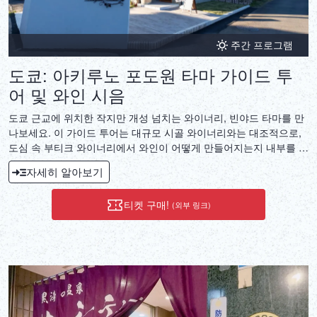
주간 프로그램
도쿄: 아키루노 포도원 타마 가이드 투
어 및 와인 시음
도쿄 근교에 위치한 작지만 개성 넘치는 와이너리, 빈야드 타마를 만
나보세요. 이 가이드 투어는 대규모 시골 와이너리와는 대조적으로,
도심 속 부티크 와이너리에서 와인이 어떻게 만들어지는지 내부를 들
여다볼 수 있는 기회를 제공합니다. 와이너리의 철학, 생산 규모, 그
자세히 알아보기
리고 일본 와인에 대한 접근 방식에 대해 알아보세요. 일요일에는 가
능한 경우 와인메이커가 직접 투어를 안내하여, 각 와인 한 병 한 병
티켓 구매!
(외부 링크)
에 담긴 어려움과 영감에 대해 직접 이야기를 나눌 수 있는 특별한 기
회를 제공합니다. 투어는 엄선된 와인 시음으로 마무리되며, 편안하
고 여유로운 분위기 속에서 와이너리만의 스타일을 경험할 수 있습니
다.