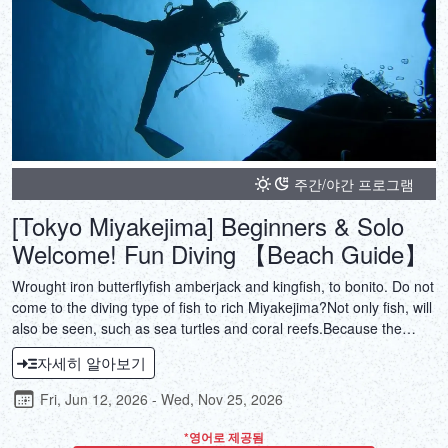
주간/야간 프로그램
[Tokyo Miyakejima] Beginners & Solo
Welcome! Fun Diving 【Beach Guide】
Wrought iron butterflyfish amberjack and kingfish, to bonito. Do not
come to the diving type of fish to rich Miyakejima?Not only fish, will
also be seen, such as sea turtles and coral reefs.Because the
beach guide, also you can join us with confidence in the weaker to
자세히 알아보기
the ship!
Fri, Jun 12, 2026 - Wed, Nov 25, 2026
*영어로 제공됨