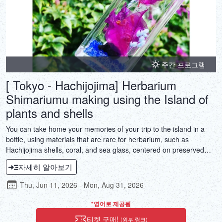
DEUTSCH
ITALIANO
ESPAÑOL
주간 프로그램
[ Tokyo - Hachijojima] Herbarium
FRANÇAIS
Shimariumu making using the Island of
plants and shells
You can take home your memories of your trip to the island in a
bottle, using materials that are rare for herbarium, such as
Hachijojima shells, coral, and sea glass, centered on preserved
Hachijojima plants.
자세히 알아보기
Thu, Jun 11, 2026 - Mon, Aug 31, 2026
*영어로 제공됨
티켓 구매!
(외부 링크)