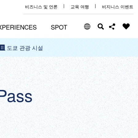
비즈니스 및 언론
교육 여행
비지니스 이벤트
XPERIENCES
SPOT
도쿄 관광 시설
Select Language
Share this page
日本語
Facebook
ENGLISH
Pass
X (Twitter)
中文(简体)
中文(繁體/正體)
Email
한글