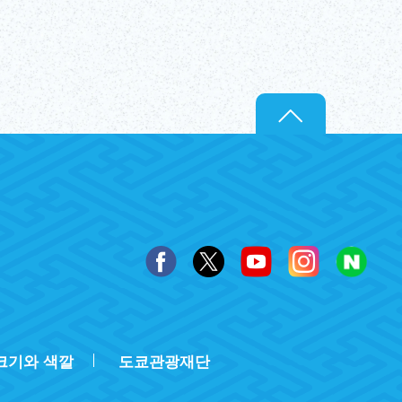
크기와 색깔
도쿄관광재단