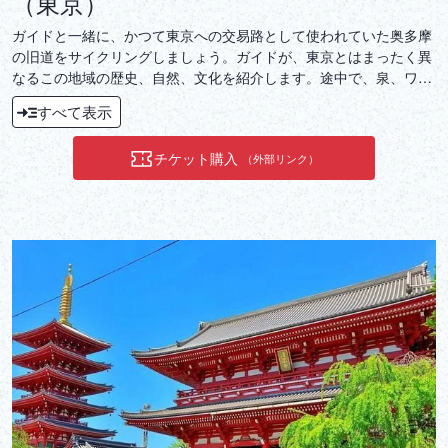
（東京）
ガイドと一緒に、かつて東京への交易路として使われていた奥多摩
の旧道をサイクリングしましょう。ガイドが、東京とはまったく異
なるこの地域の歴史、自然、文化を紹介します。途中で、泉、ワサ
ビ田、古い神社、山間の村を通り、野生動物に出会うかもしれませ
すべて表示
ん。目的地は、大きな人造湖である奥多摩湖です。ここでは、歴史
的な遺物を展示している小さな博物館を訪れます。その後、町に戻
チケット購入
（外部リンク）
って地元の温泉に足を浸します。その後、お土産を買うことができ
ます。