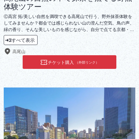
体験ツアー
Ⓒ高宮 拓/美しい自然を満喫できる高尾山で行う、野外抹茶体験を
してみませんか？都会では感じられない山の澄んだ空気、鳥の声、
緑の香り、そんな美しいものを感じながら、自分で点てる京都・宇
治の高級抹茶と美味しい和菓子をいただく、穏やかで癒されていく
すべて表示
ひと時を味わいいただけます。日本の伝統文化を知る、ユニークで
貴重な体験。是非、お愉しみください。
高尾山
チケット購入
（外部リンク）