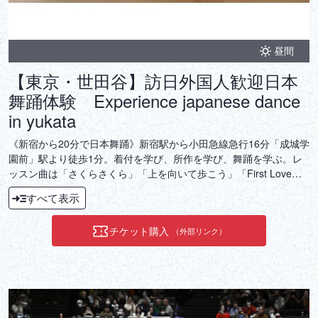
昼間
【東京・世田谷】訪日外国人歓迎日本
舞踊体験 Experience japanese dance
in yukata
《新宿から20分で日本舞踊》新宿駅から小田急線急行16分「成城学
園前」駅より徒歩1分。着付を学び、所作を学び、舞踊を学ぶ。レ
ッスン曲は「さくらさくら」「上を向いて歩こう」「First Love」
からお選び頂けます。他の参加者もいる場合は「さくらさくら」に
すべて表示
なります。４人での参加がお薦めです。5人以上で同時参加をご希
望の場合は2レッスンを連続で予約して下さい。交代しながらレッ
チケット購入
（外部リンク）
スン致します。参加されない方の見学スペースも有ります。洋服の
ままでの体験もOK！5歳以下無料です。