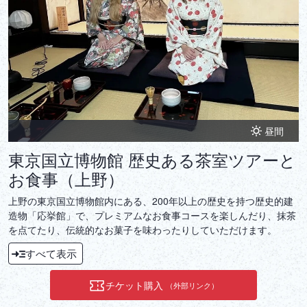
昼間
東京国立博物館 歴史ある茶室ツアーと
お食事（上野）
上野の東京国立博物館内にある、200年以上の歴史を持つ歴史的建
造物「応挙館」で、プレミアムなお食事コースを楽しんだり、抹茶
を点てたり、伝統的なお菓子を味わったりしていただけます。
すべて表示
チケット購入
（外部リンク）