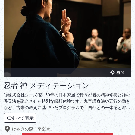
昼間
忍者 禅 メディテーション
Ⓒ株式会社シーズ/築150年の日本家屋で行う忍者の精神修養と禅の
呼吸法を融合させた特別な瞑想体験です。九字護身法や五行の動き
など、古来の教えに基づいたプログラムで、自然との一体感と深い
内面の静けさを体感できます。日常から一歩離れて、自分自身と向
すべて表示
き合ってみませんか？
けやきの森「季楽堂」