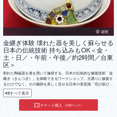
昼間
金継ぎ体験 壊れた器を美しく蘇らせる
日本の伝統技術 持ち込みもOK＜金・
土・日／・午前・午後／約2時間／台東
区＞
割れた陶磁器を漆を用いて修繕する、日本の伝統的な修復技術「金
継ぎ（きんつぎ）」を体験できるワークショップ。元通りに修復す
るだけでなく、その傷跡を美しく見せる日本の美意識「侘び寂び」
の一つを学び体感することができます。金継ぎを通して、日本の伝
すべて表示
統技術に触れてみませんか？
チケット購入
（外部リンク）