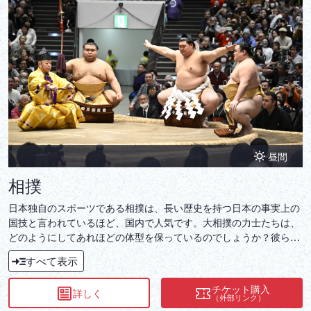
昼間
相撲
日本独自のスポーツである相撲は、長い歴史を持つ日本の事実上の
国技と言われているほど、国内で人気です。大相撲の力士たちは、
どのようにしてあれほどの体型を保っているのでしょうか？彼らは
「太っている」のでしょうか？それとも鍛え抜かれた体を持ってい
すべて表示
るのでしょうか？そして、なぜ取組の前に塩を撒くのか、チケット
の購入方法は？この記事では、日本旅行の計画に役立つ相撲観戦の
チケット購入
詳しく
ポイントや、日本文化の象徴とも言える相撲の魅力についてご紹介
（外部リンク）
します。