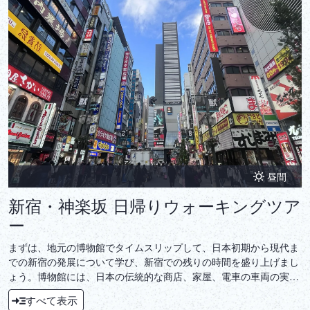
昼間
新宿・神楽坂 日帰りウォーキングツア
ー
まずは、地元の博物館でタイムスリップして、日本初期から現代ま
での新宿の発展について学び、新宿での残りの時間を盛り上げまし
ょう。博物館には、日本の伝統的な商店、家屋、電車の車両の実物
大のレプリカがあり、昔の東京に浸り、素晴らしい写真を撮ること
すべて表示
ができます。次に、忙しい都会の中心部から隠れた、新宿の美しい