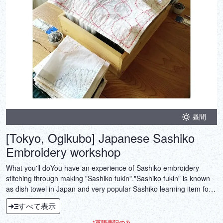
昼間
[Tokyo, Ogikubo] Japanese Sashiko
Embroidery workshop
What you'll doYou have an experience of Sashiko embroidery
stitching through making "Sashiko fukin"."Sashiko fukin" is known
as dish towel in Japan and very popular Sashiko learning item for
novices. This item is very practical. After finishing to make, you can
すべて表示
use it as handkerchief, lunch mat, wrapping something like
sandwich, flower base mat etc.The size is approx.
*英語表記のみ