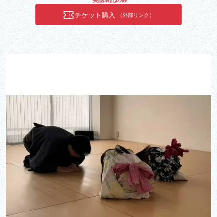
33cm×33cm.Although you cannot finish the stitching during the
チケット購入
（外部リンク）
experience, you will get knowledge and skill how to complete it by
yourself. Therefore you can enjoy the stitching even at home.Step
1: Choose a Sashiko pattern and a thread color.I've provided you
with many sort of Sashiko cloths which is printed on a fabric and
thread colors. Please enjoy picking your favorite one out.Step 2:
Preparation.I introduce how to treat for a fabric and a thread
before doing stitch.Step 3: Do Sashiko stitching.After showing my
demonstration to you, you will start stitching on the cloth you
chosen. This time makes you enjoy and relax!Step 4: Explain
Sashiko basic role and tips.Before closing the session, I explain
about general order of stitching, things to watch out for, tips and so
on.