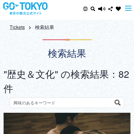
Select Language
Share this page
Tickets
検索結果
日本語
Facebook
検索結果
ENGLISH
X (Twitter)
"歴史＆文化" の検索結果：82
中文(简体)
Email
件
中文(繁體/正體)
Copy URL
한글
Search
観光スポットをキーワードで検索しよう
ภาษาไทย