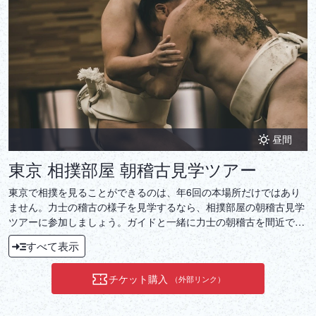
DEUTSCH
ITALIANO
ESPAÑOL
FRANÇAIS
昼間
東京 相撲部屋 朝稽古見学ツアー
東京で相撲を見ることができるのは、年6回の本場所だけではあり
ません。力士の稽古の様子を見学するなら、相撲部屋の朝稽古見学
ツアーに参加しましょう。ガイドと一緒に力士の朝稽古を間近で見
学し、最後に記念撮影をします。
すべて表示
チケット購入
（外部リンク）