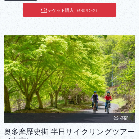
地元の神社の1つまで歩きます。その後、近くの神楽坂まで電車で
チケット購入
（外部リンク）
少し移動します。神楽坂は、歴史と文化が染み付いた過去を彷彿と
させる、東京の伝統的でありながらトレンディな地区の1つです。
美しい日本庭園と茶室に行き、伝統的なお茶と和菓子を楽しみま
す。
昼間
奥多摩歴史街 半日サイクリングツアー