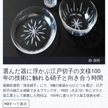
昼間
選んだ器に浮かぶ江戸切子の文様100
年の技術に触れる硝子と向き合う時間
葛飾区堀切「清水硝子」にて、3種の食器からひとつを選び、江戸
切子の細工を体験できるプランです。1923（大正12）年にガラス
加工業として創業した同社は、100年に渡りガラス加工技術を研鑽
し続けてきました。その長年の経験を生かした江戸切子は、繊細な
すべて表示
文様が施されたまさに使える芸術品。毎日の食卓を彩る江戸切子作