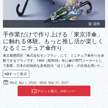
昼間
手作業だけで作り上げる「東京洋傘」
に触れる体験。もっと推し活が楽しく
なるミニチュア傘作り
東京都墨田区「株式会社モンブラン」にて、ミニチュア傘作りを体
験できるプランです。1960（昭和35）年に傘の専門メーカーとし
て創業。日本の伝統的な染色技法「ほぐし織り」の生地を用いた洋
傘は、日用品の枠を越えた芸術品として愛され続けています。全工
すべて表示
程を手作業で制作するモンブランの傘作りの技法は、ミニチュア傘
作りにも存分に生かされています。温かな気配りと細やかな手作業
Wed, Apr 1, 2026 - Wed, Mar 31, 2027
が生み出す傘作りの技術を体験してください。
チケット購入
（外部リンク）