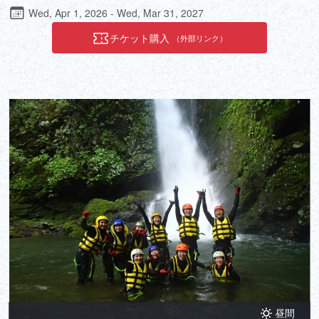
ひとつの芸術品。自分の思いや願いを込めて印章を彫り上げるゆっ
Wed, Apr 1, 2026 - Wed, Mar 31, 2027
たりとした時間をぜひお楽しみください。
チケット購入
（外部リンク）
昼間