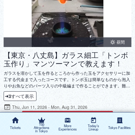
昼間
【東京・八丈島】ガラス細工「トンボ
玉作り」マンツーマンで教えます！
ガラスを溶かして玉を作るところから作った玉をアクセサリーに加
工する代金まで入ったコースです。トンボ玉は簡単なものから泡入
りやお魚などのパーツ入りの中級編まで作ることができます。難易
度は高めです。
すべて表示
Thu, Jun 11, 2026 - Mon, Aug 31, 2026
チケット購入
（外部リンク）
Top
More
Today’s
Tickets
Attractions
Tokyo Facilities
Experiences
Lineup
in Tokyo