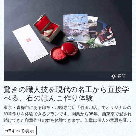
昼間
驚きの職人技を現代の名工から直接学
べる、石のはんこ作り体験
東京・青梅市にある印章・印鑑専門店「竹田印店」でオリジナルの
印章作りを体験できるプランです。開業から95年、西東京で愛され
続けてきた印章作りの妙を体験できます。印章は個人の意思を証明
する道具であるだけでなく、大切な人へ気持ちを伝える役割を担う
すべて表示
ものでもあります。時間を忘れて作り上げた印章は、世界でたった