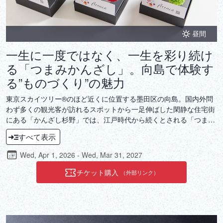
昼間
一生に一度ではなく、一生を彩り続け
る「つまみかんざし」。向島で体験す
る”ものづくり”の魅力
東京スカイツリー®のほど近くに位置する墨田区の向島。国内外問
わず多くの観光客が訪れるスポットから一足伸ばした閑静な住宅街
にある「かんざし杉野」では、江戸時代から続くとされる「つまみ
かんざし」作りを体験できます。かんざし杉野のオリジナルブラン
すべて表示
ドである「Arenca（アレンカ）」に自身で作った「つまみかんざ
し」を加えれば、世界で一つだけの作品が完成。かんざしとしてハ
Wed, Apr 1, 2026 - Wed, Mar 31, 2027
レの日に使うだけでなく、Arencaとオリジナルフォトフレームも一
緒に持ち帰ることができるため、インテリアとして日常を彩り続け
チケット購入
（外部リンク）
てくれます。