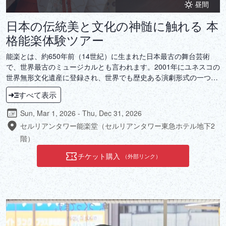
昼間
日本の伝統美と文化の神髄に触れる 本
格能楽体験ツアー
能楽とは、約650年前（14世紀）に生まれた日本最古の舞台芸術
で、世界最古のミュージカルとも言われます。2001年にユネスコの
世界無形文化遺産に登録され、世界でも歴史ある演劇形式の一つと
して認められています。それは単なる演劇ではなく、日本人の美意
すべて表示
識と精神性が凝縮された芸術形式であり、言葉を超えて日本文化を
感じることのできる古典芸能です。伝統を継承する本物の能楽師に
Sun, Mar 1, 2026 - Thu, Dec 31, 2026
よる実演、解説、体験が組み込まれた本ツアーでは、能楽師と共に
セルリアンタワー能楽堂（セルリアンタワー東急ホテル地下2
日本文化の真髄に深く触れていただける貴重なプログラムとなって
階）
おります。
チケット購入
（外部リンク）