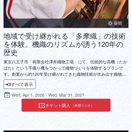
昼間
地域で受け継がれる「多摩織」の技術
を体験。機織のリズムが誘う120年の
歴史
東京八王子市「有限会社澤井織物工場」にて、伝統的な高機（たか
ばた）という手織り機をつかって織物づくりを体験するプランで
す。創業から約120年受け継がれてきた織物技術が生み出す織物作
りを楽しんでいただけます。「多摩織」は、機織りが盛んな多摩地
すべて表示
区で生まれた5つの品種の織物の総称。個性豊かな織物が育まれる
環境に身を置きながら、手間暇をかけて一枚の織物を生み出す職人
Wed, Apr 1, 2026 - Wed, Mar 31, 2027
の技と、過去から未来へと繋がる伝統の重みを体験して下さい。
チケット購入
（外部リンク）