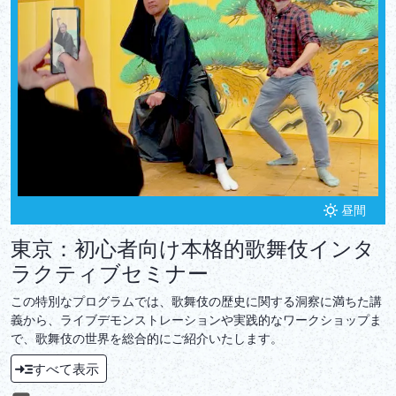
DEUTSCH
ITALIANO
ESPAÑOL
FRANÇAIS
昼間
東京：初心者向け本格的歌舞伎インタ
ラクティブセミナー
この特別なプログラムでは、歌舞伎の歴史に関する洞察に満ちた講
義から、ライブデモンストレーションや実践的なワークショップま
で、歌舞伎の世界を総合的にご紹介いたします。
すべて表示