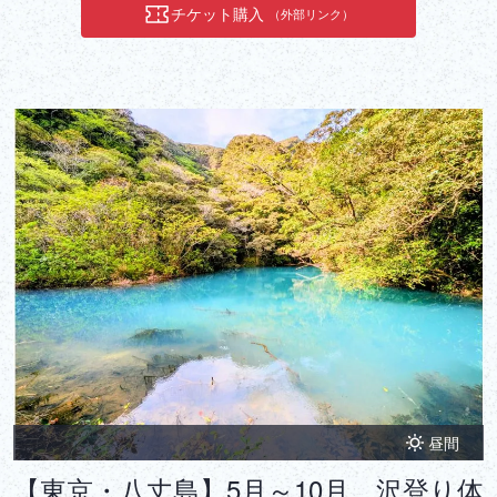
す。2022年には目黒エコチャレンジ顕彰を受賞するなど、その取り
チケット購入
（外部リンク）
組みは高く評価されています。今後は、外国人観光客も活動に巻き
込み、国際的なコミュニティ形成を目指しています。この商品はサ
ンライズツアーが考えるSDGs「環境に配慮した“Environment
(Eco) -Friendly”」、​「文化交流“Cross-Cultural Understanding”」、
「社会貢献“Social Contribution”」商品です。責任ある旅行を提唱
し、レスポンシブルトラベラーの輪を広げる活動をしてます。
昼間
【東京・八丈島】5月～10月 沢登り体