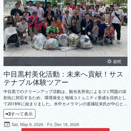
昼間
中目黒村美化活動：未来へ貢献！サス
テナブル体験ツアー
中目黒でのクリーンアップ活動は、観光名所化によるゴミ問題の深
刻化に対応するため、環境保全と地域コミュニティ形成を目的とし
て2018年に始まりました。水中カメラマンの道城征央氏が中心とな
り、近隣企業に呼びかけて発足した「中目黒村美化委員会」は、現
すべて表示
在では月2回、280回以上継続する活動となっています。この活動
は、単に街の美化に貢献するだけでなく、幅広い年齢層の地域住民
Sat, May 9, 2026 - Fri, Dec 18, 2026
や企業関係者が交流するコミュニティの場としても機能していま