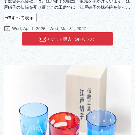
子総合株式会社」は、江戸硝子の製造・販売を手がけています。江
戸硝子の伝統を受け継ぐこの工房では、江戸硝子の抹茶碗を使って
切子体験ができます。職人があらかじめ切子を施した抹茶碗に、自
すべて表示
分で好みの模様を描いて削り、オリジナルの逸品を製作。完成した
抹茶碗を使って、工房内の畳スペースで茶道体験もできます。江戸
Wed, Apr 1, 2026 - Wed, Mar 31, 2027
硝子の色合いや輝きの美しさと、職人技にふれてみましょう。
チケット購入
（外部リンク）