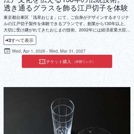
透き通るグラスを飾る江戸切子を体験
東京都台東区「浅草おじま」にて、ご自身がデザインするオリジナ
ルの江戸切子製作を体験できるプランです。創業から130年以上、
大切に受け継がれてきたおじまの技術。2002年には経済産業大臣指
定伝統工芸品にも選ばれるほど高く評価された江戸切子の伝統に触
すべて表示
れ、ご自身のデザインに職人の技術で命を吹き込まれる体験をして
下さい。
Wed, Apr 1, 2026 - Wed, Mar 31, 2027
チケット購入
（外部リンク）