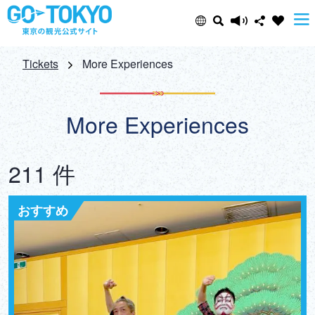
Select Language
Share this page
Tickets
More Experiences
日本語
Facebook
More Experiences
ENGLISH
X (Twitter)
211 件
中文(简体)
Email
おすすめ
中文(繁體/正體)
Copy URL
한글
ภาษาไทย