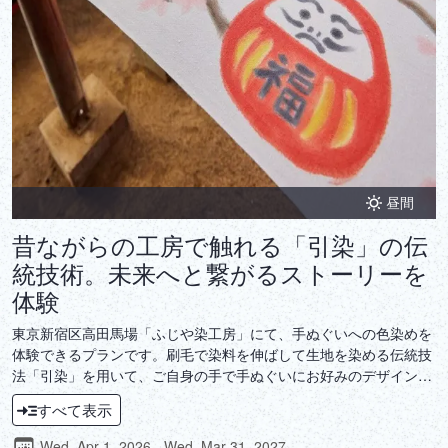
昼間
昔ながらの工房で触れる「引染」の伝
統技術。未来へと繋がるストーリーを
体験
東京新宿区高田馬場「ふじや染工房」にて、手ぬぐいへの色染めを
体験できるプランです。刷毛で染料を伸ばして生地を染める伝統技
法「引染」を用いて、ご自身の手で手ぬぐいにお好みのデザインを
描いていただきます。染色を美しく自在に操るには、道具だけでな
すべて表示
く環境も大切。江戸の息づかいが聞こえてくるような土間の工房で
染料を引く体験は、まるで当時にタイムスリップしたかのようなノ
Wed, Apr 1, 2026 - Wed, Mar 31, 2027