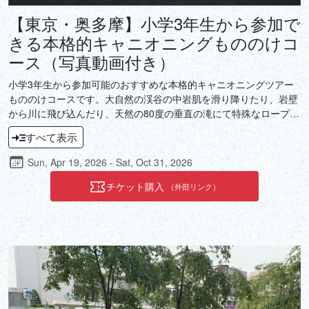
【東京・奥多摩】小学3年生から参加で
きる本格的キャニオニングもののけコ
ース（写真動画付き）
小学3年生から参加可能のおすすめな本格的キャニオニングツアー
もののけコースです。大自然の渓谷の中岩肌を滑り降りたり、岩壁
から川に飛び込んだり、天然の80度の垂直の滝にて特殊なロープワ
ークを使いスライダーなど身体一つで自然を満喫できます。スリル
すべて表示
満点大人気の本格的キャニオニングです。
Sun, Apr 19, 2026 - Sat, Oct 31, 2026
チケット購入
（外部リンク）