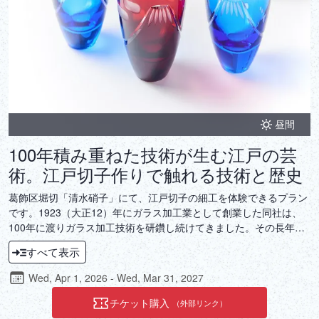
昼間
100年積み重ねた技術が生む江戸の芸
術。江戸切子作りで触れる技術と歴史
葛飾区堀切「清水硝子」にて、江戸切子の細工を体験できるプラン
です。1923（大正12）年にガラス加工業として創業した同社は、
100年に渡りガラス加工技術を研鑽し続けてきました。その長年の
経験を生かした江戸切子は、繊細な文様が施されたまさに使える芸
すべて表示
術品。毎日の食卓を彩る江戸切子作りを通じ、ぜひ輝きの中に垣間
見える歴史を体験して下さい。
Wed, Apr 1, 2026 - Wed, Mar 31, 2027
チケット購入
（外部リンク）