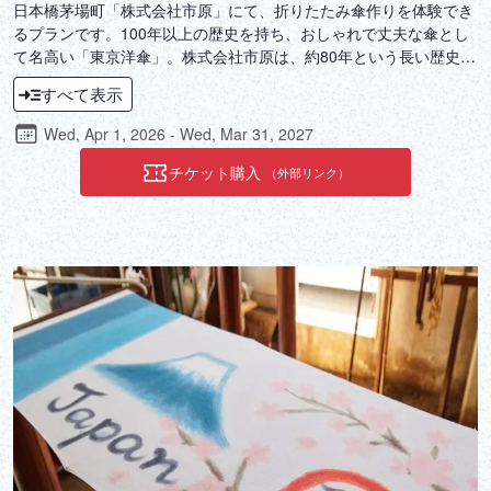
日本橋茅場町「株式会社市原」にて、折りたたみ傘作りを体験でき
るプランです。100年以上の歴史を持ち、おしゃれで丈夫な傘とし
て名高い「東京洋傘」。株式会社市原は、約80年という長い歴史の
中で洋傘作りの技術を研鑽し、東京のおしゃれを追求し続けていま
すべて表示
す。繊細な作業が求められる工程の一部を体験し、職人が紡いでき
た伝統と、自らの手でおしゃれを生み出す創造的な時間に触れてく
Wed, Apr 1, 2026 - Wed, Mar 31, 2027
ださい。
チケット購入
（外部リンク）