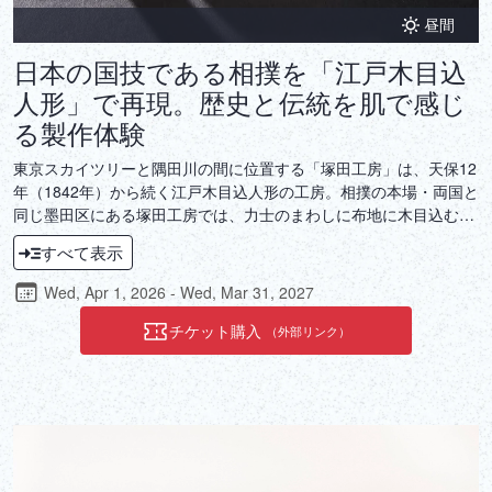
昼間
日本の国技である相撲を「江戸木目込
人形」で再現。歴史と伝統を肌で感じ
る製作体験
東京スカイツリーと隅田川の間に位置する「塚田工房」は、天保12
年（1842年）から続く江戸木目込人形の工房。相撲の本場・両国と
同じ墨田区にある塚田工房では、力士のまわしに布地に木目込む体
験ができます。力士の中には鈴がが入っているという遊び心に加
すべて表示
え、体験後には土俵と作札ももらえるのが嬉しいポイント。
Wed, Apr 1, 2026 - Wed, Mar 31, 2027
チケット購入
（外部リンク）