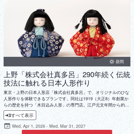
昼間
上野「株式会社真多呂」290年続く伝統
技法に触れる日本人形作り
東京・上野の日本人形店「株式会社真多呂」で、オリジナルのひな
人形作りを体験できるプランです。同社は1919（大正8）年創業か
らの歴史を持つ「木目込み人形」の専門店。江戸元文年間から約
290年続く、伝統ある木目込み人形作りを体験できます。芸術品と
すべて表示
しての価値を持ちながら、健康や安全を象徴する存在でもある木目
込み人形。ぜひ大切な人への祈りを込めた人形作りの時間を体験し
Wed, Apr 1, 2026 - Wed, Mar 31, 2027
てください。