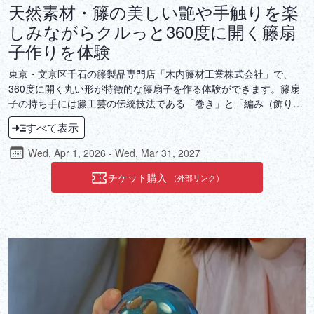
天然素材・籐の美しい艶や手触りを楽
しみながらクルっと360度に開く籐扇
子作りを体験
東京・文京区千石の籐製品専門店「木内籐材工業株式会社」で、
360度に開く丸い形が特徴的な籐扇子を作る体験ができます。籐扇
子の持ち手には籐工芸の伝統技法である「巻き」と「編み（飾り編
み）」を使用。扇部分にはリサイクル素材を主とした繊維からなる
すべて表示
伝統的な紙漉きの技法で作った新素材の和紙が用いられています。
講師は3代目の木内秀樹氏で、東京都伝統工芸士と文京区技能名工
Wed, Apr 1, 2026 - Wed, Mar 31, 2027
匠に認定されています。実際に籐に触れて、そのしなやかさや硬さ
を実感しながら、籐工芸を手がける職人の技を体感してみましょ
チケット購入
（外部リンク）
う。