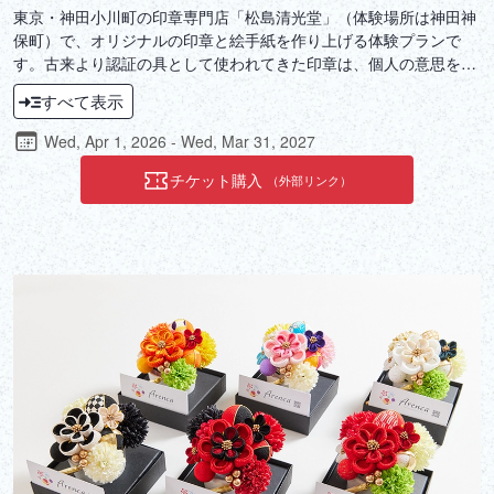
東京・神田小川町の印章専門店「松島清光堂」（体験場所は神田神
保町）で、オリジナルの印章と絵手紙を作り上げる体験プランで
す。古来より認証の具として使われてきた印章は、個人の意思を証
明する唯一無二の存在。自分自身の手で彫り上げた印章を、自ら書
すべて表示
き上げた絵手紙に押印することで、世界にひとつしかない自分だけ
の作品を作り上げられます。ご自身の思いや願いを印章と絵手紙に
Wed, Apr 1, 2026 - Wed, Mar 31, 2027
込める時間は、ここでしか味わえない静かで贅沢なひとときを体験
できるでしょう。
チケット購入
（外部リンク）