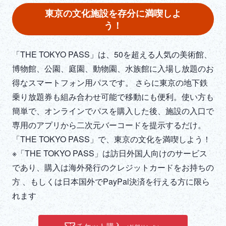
DEUTSCH
東京の文化施設を存分に満喫しよ
う！
ITALIANO
「THE TOKYO PASS」は、50を超える人気の美術館、
ESPAÑOL
博物館、公園、庭園、動物園、水族館に入場し放題のお
得なスマートフォン用パスです。 さらに東京の地下鉄
FRANÇAIS
乗り放題券も組み合わせ可能で移動にも便利。使い方も
簡単で、オンラインでパスを購入した後、施設の入口で
専用のアプリから二次元バーコードを提示するだけ。
「THE TOKYO PASS」で、東京の文化を満喫しよう！
※「THE TOKYO PASS」は訪日外国人向けのサービス
であり、購入は海外発行のクレジットカードをお持ちの
方 、もしくは日本国外でPayPal決済を行える方に限ら
れます
チケット購入