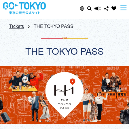
Select Language
Share this page
Tickets
THE TOKYO PASS
日本語
Facebook
THE TOKYO PASS
ENGLISH
X (Twitter)
中文(简体)
Email
中文(繁體/正體)
Copy URL
한글
ภาษาไทย