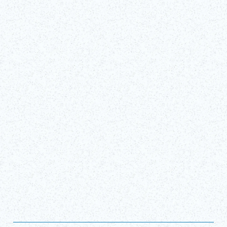
Fri, Jan 16, 2026 - Mon, Aug 31, 2026
Shibuya Fukuras Tokyu Plaza Shibuya 3F （Tokyo）
Biglietti
(Link esterno)
Mostra tutto