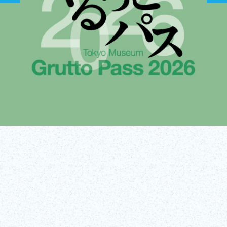
Biglietti
Per saperne di più
(Link esterno)