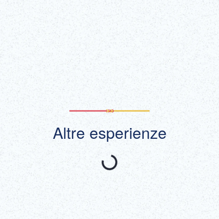
Biglietti
Per saperne di più
(Link esterno)
Mostra tutto
Altre esperienze
Consigliato