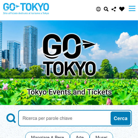
Select Language
Share this page
日本語
Facebook
ENGLISH
X (Twitter)
中文(简体)
Email
中文(繁體/正體)
Copy URL
한글
Search
Ricerca di attrazioni per parole chiave
Cerca
ภาษาไทย
Mangiare & Bere
Arte
Musei