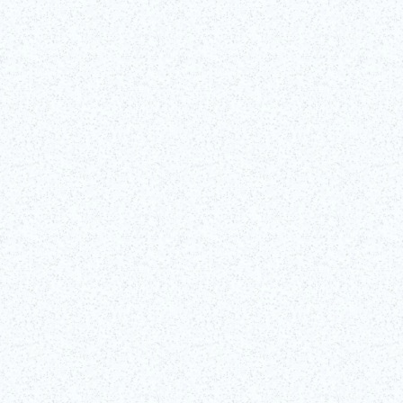
Scopri i segreti di una delle arti performative più iconiche del Giappone