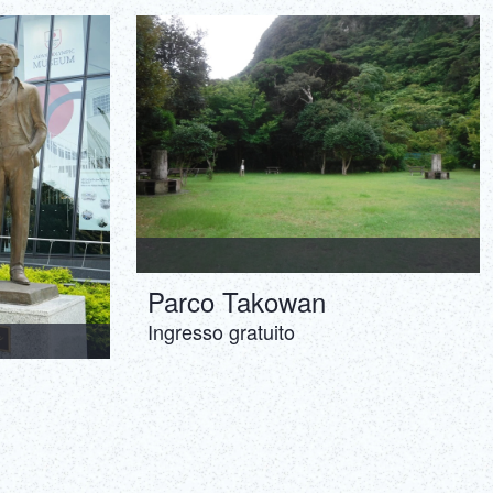
ภาษาไทย
Copy URL
DEUTSCH
ITALIANO
ESPAÑOL
FRANÇAIS
Parco Takowan
Ingresso gratuito