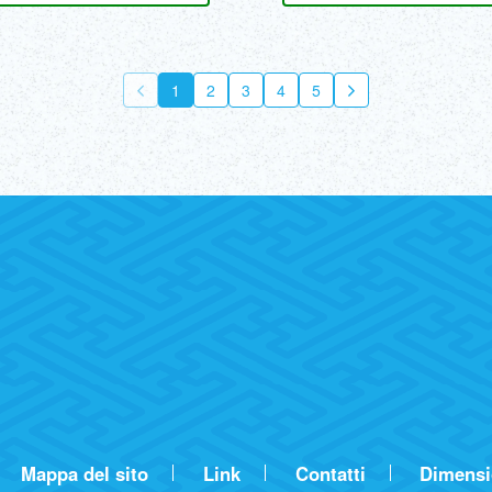
1
2
3
4
5
Mappa del sito
Link
Contatti
Dimensio