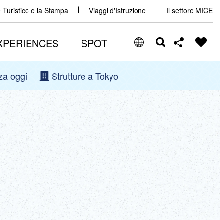
e Turistico e la Stampa
Viaggi d'Istruzione
Il settore MICE
XPERIENCES
SPOT
za oggi
Strutture a Tokyo
Select Language
Share this page
日本語
Facebook
ENGLISH
X (Twitter)
中文(简体)
中文(繁體/正體)
Email
한글