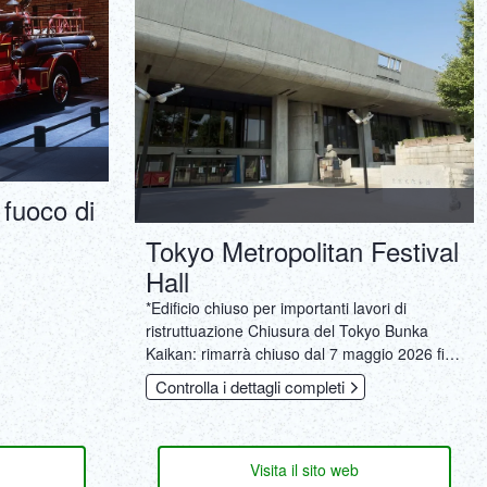
 fuoco di
Tokyo Metropolitan Festival
Hall
‎*Edificio chiuso per importanti lavori di
ristruttuazione Chiusura del Tokyo Bunka
Kaikan: rimarrà chiuso dal 7 maggio 2026 fino
a tutto l'anno fiscale 2028. ・Sala principale,
Controlla i dettagli completi
sale riunioni e conferenze, altre strutture:
chiuse dal 7 maggio 2026 ・Auditorium:
chiuso dal 14 maggio 2026 ・La biblioteca
musicale sarà chiusa dal 1° aprile 2026
Visita il sito web