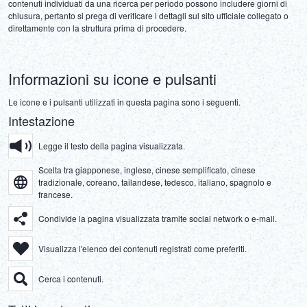
contenuti individuati da una ricerca per periodo possono includere giorni di 
DEUTSCH
chiusura, pertanto si prega di verificare i dettagli sul sito ufficiale collegato o 
ITALIANO
Informazioni su icone e pulsanti
ESPAÑOL
Le icone e i pulsanti utilizzati in questa pagina sono i seguenti.
FRANÇAIS
Intestazione
Legge il testo della pagina visualizzata.
Scelta tra giapponese, inglese, cinese semplificato, cinese
tradizionale, coreano, tailandese, tedesco, italiano, spagnolo e
francese.
Condivide la pagina visualizzata tramite social network o e-mail.
Visualizza l'elenco dei contenuti registrati come preferiti.
Cerca i contenuti.