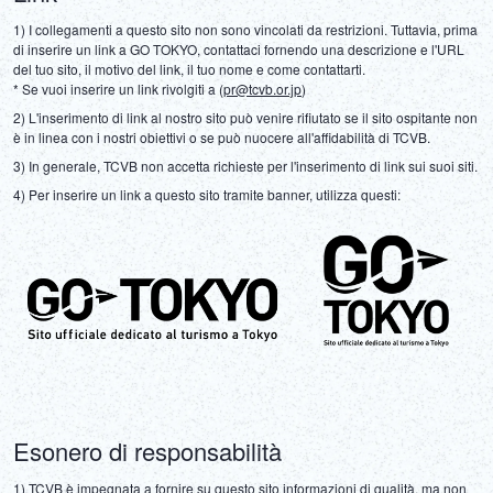
1) I collegamenti a questo sito non sono vincolati da restrizioni. Tuttavia, prima 
di inserire un link a GO TOKYO, contattaci fornendo una descrizione e l'URL 
del tuo sito, il motivo del link, il tuo nome e come contattarti.
* Se vuoi inserire un link rivolgiti a (
pr@tcvb.or.jp
)
2) L'inserimento di link al nostro sito può venire rifiutato se il sito ospitante non 
è in linea con i nostri obiettivi o se può nuocere all'affidabilità di TCVB.
3) In generale, TCVB non accetta richieste per l'inserimento di link sui suoi siti.
4) Per inserire un link a questo sito tramite banner, utilizza questi:
Esonero di responsabilità
1) TCVB è impegnata a fornire su questo sito informazioni di qualità, ma non 