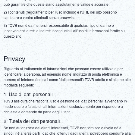
può garantire che queste siano assolutamente valide e accurate.
2) I contenuti (regolamento per l'uso incluso) e l'URL del sito possono 
cambiare o venire eliminati senza preavviso.
3) TCVB non è da ritenersi responsabile di qualsiasi tipo di danno o 
inconvenienti diretti o indiretti riconducibili all'uso di informazioni fornite su 
questo sito.
Privacy
Riguardo al trattamento di informazioni che possono essere utilizzate per 
identificare la persona, ad esempio nome, indirizzo di posta elettronica e 
numero di telefono (indicati come 'dati personali') TCVB adotta e si attiene alle 
modalità seguenti:
1. Uso di dati personali
TCVB assicura che raccolta, uso e gestione dei dati personali avvengano in 
modo sicuro e fa uso di tali informazioni esclusivamente per rispondere a 
richieste e domande da parte degli utenti.
2. Tutela dei dati personali
Se non autorizzata dai diretti interessati, TCVB non fornisce o rivela né a 
singoli né a terze parti i dati che, ottenuti dagli utenti, potrebbero condurre alla 