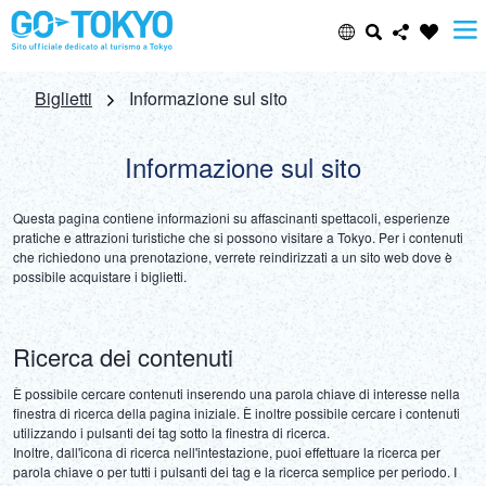
Select Language
Share this page
Biglietti
Informazione sul sito
日本語
Facebook
Informazione sul sito
ENGLISH
Questa pagina contiene informazioni su affascinanti spettacoli, esperienze 
X (Twitter)
pratiche e attrazioni turistiche che si possono visitare a Tokyo. Per i contenuti 
che richiedono una prenotazione, verrete reindirizzati a un sito web dove è 
中文(简体)
possibile acquistare i biglietti.
Email
中文(繁體/正體)
Ricerca dei contenuti
Copy URL
한글
È possibile cercare contenuti inserendo una parola chiave di interesse nella 
finestra di ricerca della pagina iniziale. È inoltre possibile cercare i contenuti 
utilizzando i pulsanti dei tag sotto la finestra di ricerca.

ภาษาไทย
Inoltre, dall'icona di ricerca nell'intestazione, puoi effettuare la ricerca per 
parola chiave o per tutti i pulsanti dei tag e la ricerca semplice per periodo. I 