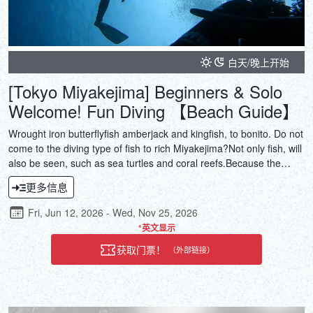
白天/晚上开始
[Tokyo Miyakejima] Beginners & Solo
Welcome! Fun Diving 【Beach Guide】
Wrought iron butterflyfish amberjack and kingfish, to bonito. Do not
come to the diving type of fish to rich Miyakejima?Not only fish, will
also be seen, such as sea turtles and coral reefs.Because the
beach guide, also you can join us with confidence in the weaker to
更多信息
the ship!
Fri, Jun 12, 2026 - Wed, Nov 25, 2026
*英文显示
获取门票！
（外部链接）