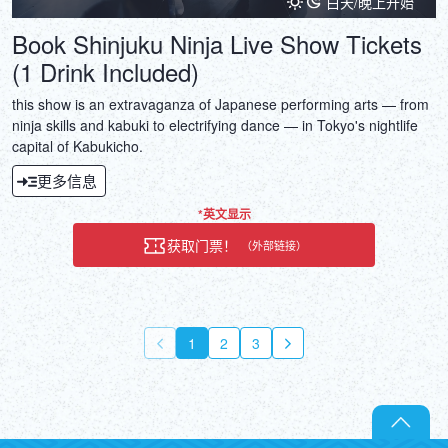
白天/晚上开始
Book Shinjuku Ninja Live Show Tickets
(1 Drink Included)
this show is an extravaganza of Japanese performing arts — from
ninja skills and kabuki to electrifying dance — in Tokyo's nightlife
capital of Kabukicho.
更多信息
*英文显示
获取门票！
（外部链接）
1
2
3