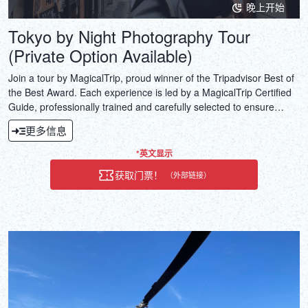
晚上开始
Tokyo by Night Photography Tour
(Private Option Available)
Join a tour by MagicalTrip, proud winner of the Tripadvisor Best of
the Best Award. Each experience is led by a MagicalTrip Certified
Guide, professionally trained and carefully selected to ensure
quality and authenticity.Meet your friendly local guide in Shinjuku
更多信息
Sanchome and start at a cozy izakaya with a drink included,
discussing your preferred photo style—neon cityscapes or candid
*英文显示
street shots—before heading out.
获取门票！
（外部链接）