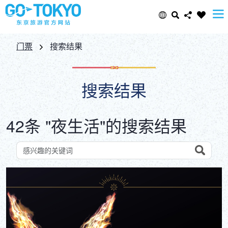
Select Language
Share this page
门票
搜索结果
日本語
Facebook
搜索结果
ENGLISH
X (Twitter)
42条 "夜生活"的搜索结果
中文(简体)
Email
中文(繁體/正體)
Search
按关键词搜索景点
Copy URL
한글
ภาษาไทย