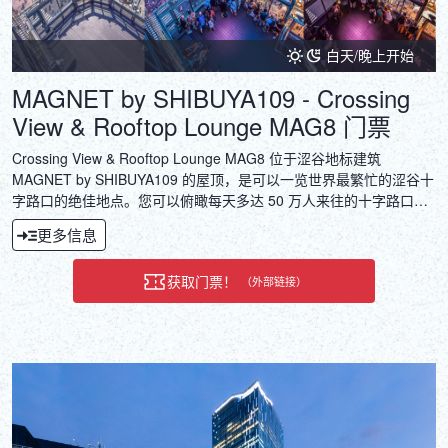
白天/晚上开始
MAGNET by SHIBUYA109 - Crossing
View & Rooftop Lounge MAG8 门票
Crossing View & Rooftop Lounge MAG8 位于涩谷地标建筑
MAGNET by SHIBUYA109 的屋顶，是可以一览世界最繁忙的涩谷十
字路口的绝佳地点。您可以俯瞰每天多达 50 万人来往的十字路口，
是体验日本都市文化的特别场所。我们还会在举办季节性活动和合作
更多信息
活动时，限时提供特色饮品和美食菜单，让您每次光临都能拥有全新
的体验。与涩谷站直通，方便您在购物和观光之间顺便光临。在这
获取门票！
（外部链接）
里，您可以一边感受涩谷的活力，一边度过一段特别的时光。