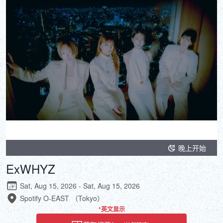
晚上开始
ExWHYZ
Sat, Aug 15, 2026 - Sat, Aug 15, 2026
Spotify O-EAST （Tokyo）
*英文显示