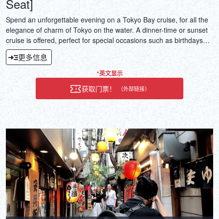
Seat]
Spend an unforgettable evening on a Tokyo Bay cruise, for all the
elegance of charm of Tokyo on the water. A dinner-time or sunset
cruise is offered, perfect for special occasions such as birthdays
and wedding anniversaries, as well as for dinners with your loved
更多信息
ones.
*英文显示
获取门票！
（外部链接）