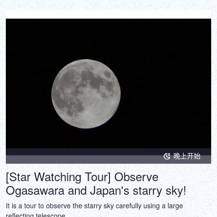
晚上开始
[Star Watching Tour] Observe
Ogasawara and Japan's starry sky!
It is a tour to observe the starry sky carefully using a large
reflecting telescope