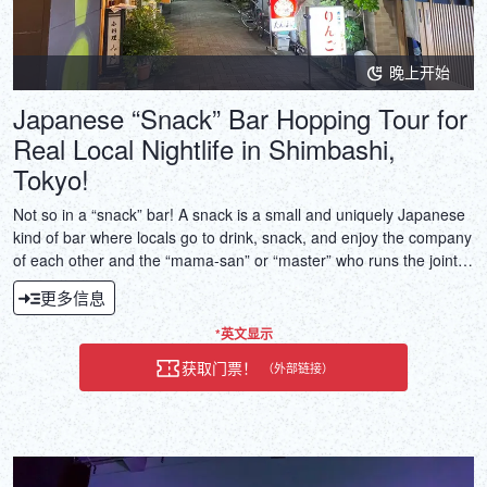
晚上开始
Japanese “Snack” Bar Hopping Tour for
Real Local Nightlife in Shimbashi,
Tokyo!
Not so in a “snack” bar! A snack is a small and uniquely Japanese
kind of bar where locals go to drink, snack, and enjoy the company
of each other and the “mama-san” or “master” who runs the joint.
Quite unlike a typical bar in Japan!
更多信息
*英文显示
获取门票！
（外部链接）