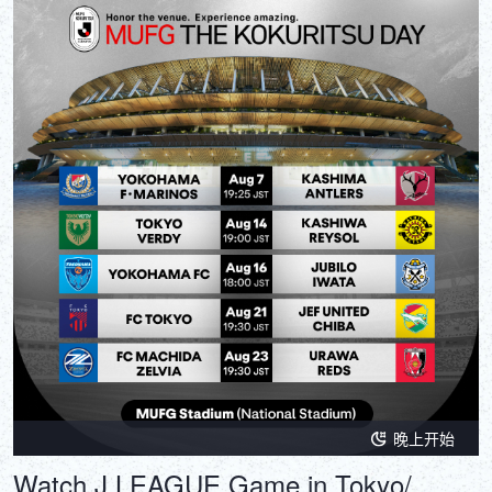
晚上开始
Watch J,LEAGUE Game in Tokyo/