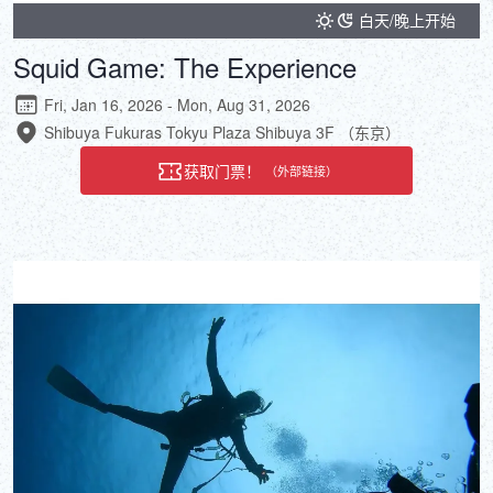
白天/晚上开始
Squid Game: The Experience
Fri, Jan 16, 2026 - Mon, Aug 31, 2026
Shibuya Fukuras Tokyu Plaza Shibuya 3F （东京）
获取门票！
（外部链接）