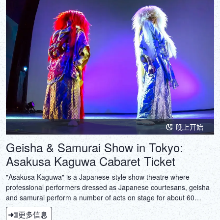
晚上开始
Geisha & Samurai Show in Tokyo:
Asakusa Kaguwa Cabaret Ticket
"Asakusa Kaguwa" is a Japanese-style show theatre where
professional performers dressed as Japanese courtesans, geisha
and samurai perform a number of acts on stage for about 60
minutes.
更多信息