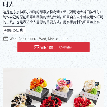
时光
这是在东京神田小川町的印章店松岛精工堂（活动地点神田神保町）
制作自己的原创印章和画信的活动计划。印章自古以来就被用作证明
的工具，也是表达个人意愿的重要方式。用亲手刻制的印章盖上亲笔
书写的画信，可以制作出自己独一无二的艺术品，一件独一无二的特
更多信息
别物品。制作充满自己想法和希望的印章和画信的时间，是只有在这
里才能体验到的寂静中的奢华时刻。
Wed, Apr 1, 2026 - Wed, Mar 31, 2027
获取门票！
（外部链接）