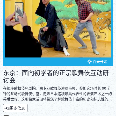
DEUTSCH
ITALIANO
ESPAÑOL
FRANÇAIS
白天开始
东京：面向初学者的正宗歌舞伎互动研
讨会
在银座歌舞伎座剧院，由专业歌舞伎演员带领，参加这场时长 90 分
钟的互动式歌舞伎讲座，走进日本这项最具代表性的表演艺术之一的
幕后世界。这项独家活动将带您了解歌舞伎丰富的历史和标志性的技
巧！
更多信息