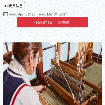
染织物的技法。合适的工具和适宜的环境对于染出精美的作品至关重
更多信息
要。在保留着前现代日本风情的泥土地面工坊中体验染色，仿佛置身
于往昔岁月，感受一份温暖的邀请。
Wed, Apr 1, 2026 - Wed, Mar 31, 2027
获取门票！
（外部链接）