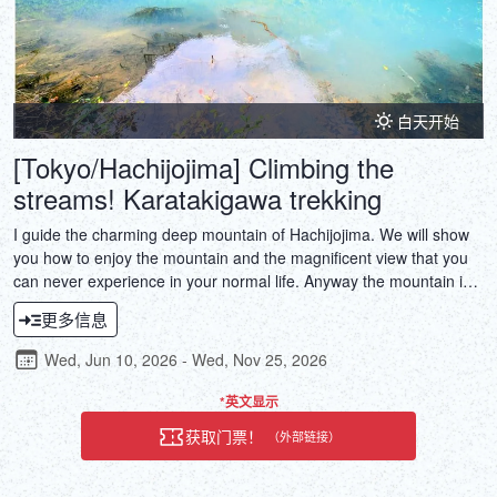
白天开始
[Tokyo/Hachijojima] Climbing the
streams! Karatakigawa trekking
I guide the charming deep mountain of Hachijojima. We will show
you how to enjoy the mountain and the magnificent view that you
can never experience in your normal life. Anyway the mountain in
Hachijojima is full of superb views. It is a treasure of the islanders
更多信息
who have kept untouched nature. Let's enjoy the excursion of the
island together!
Wed, Jun 10, 2026 - Wed, Nov 25, 2026
*英文显示
获取门票！
（外部链接）