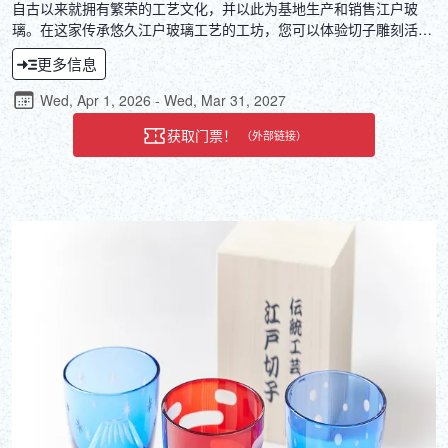
自古以来就拥有繁荣的工艺文化，并以此为基地生产和销售江户玻
璃。在这家传承悠久江户玻璃工艺的工坊，您可以体验切子雕刻活
动，使用江户玻璃抹茶碗进行创作。在经过工匠精雕细琢的抹茶碗
更多信息
上，您可以绘制和雕刻属于自己的独特图案，打造独一无二的艺术杰
作。之后，您可以在工坊的榻榻米空间，用这只完成的抹茶碗体验茶
Wed, Apr 1, 2026 - Wed, Mar 31, 2027
道。亲身感受江户玻璃的色泽与光泽之美，以及其精湛的工艺。
获取门票！
（外部链接）