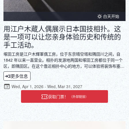
白天开始
用江户木蔵人偶展示日本国技相扑。这
是一项可以让您亲身体验历史和传统的
手工活动。
塚田工房是江户木輝軍偶工房，位于东京晴空塔和隅田川之间，自
1842 年以来一直营业。相扑的发源地两国和塚田工房都位于同一个
区，即隅田区。在这个靠近相扑中心的地方，可以体验将装饰布塞进
相扑选手偶的腰带里的活动。一些相扑选手偶还有俏皮的一面，戴着
更多信息
装饰性的铃铛，活动结束后，还可以收到土俵相扑戒指和牌匾，这也
是一项值得期待的活动。
Wed, Apr 1, 2026 - Wed, Mar 31, 2027
获取门票！
（外部链接）