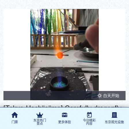
白天开始
[Tokyo-Hachijojima] Carefully dragonfly
ball course
东京热门
今日精彩
门票
更多体验
东京观光设施
景点
内容
It is a course that includes the process of melting a glass to make