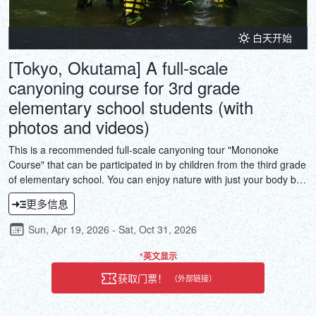
白天开始
[Tokyo, Okutama] A full-scale
canyoning course for 3rd grade
elementary school students (with
photos and videos)
This is a recommended full-scale canyoning tour "Mononoke
Course" that can be participated in by children from the third grade
of elementary school. You can enjoy nature with just your body by
sliding down the rock face in the natural valley, jumping from the
更多信息
rock wall into the river, and using special rope work to slide down a
natural 80-degree vertical waterfall. This is a full-scale canyoning
Sun, Apr 19, 2026 - Sat, Oct 31, 2026
tour that is full of thrills and is very popular.
*英文显示
获取门票！
（外部链接）