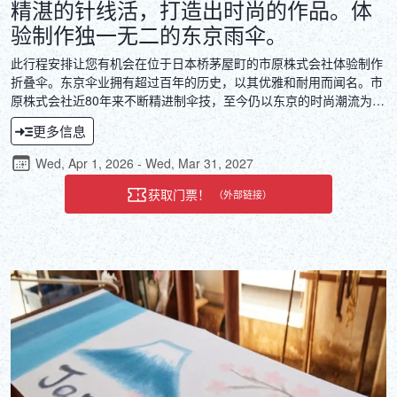
精湛的针线活，打造出时尚的作品。体
验制作独一无二的东京雨伞。
此行程安排让您有机会在位于日本桥茅屋町的市原株式会社体验制作
折叠伞。东京伞业拥有超过百年的历史，以其优雅和耐用而闻名。市
原株式会社近80年来不断精进制伞技，至今仍以东京的时尚潮流为灵
感，打造出独具特色的产品。在这里，您可以亲身感受制伞过程中的
更多信息
精细工序、体验工匠们传承的传统技艺，并亲手制作出时尚单品，享
受创作的乐趣。
Wed, Apr 1, 2026 - Wed, Mar 31, 2027
获取门票！
（外部链接）