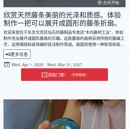
白天开始
欣赏天然藤条美丽的光泽和质感。体验
制作一把可以展开成圆形的藤条折扇。
欢迎来到位于东京文京区仙石的藤制品专卖店“木内藤材工业”，体验
制作完全展开成圆形藤扇的乐趣。这款藤扇的扇柄采用传统的藤编工
艺，运用缠绕和装饰编织技法制作而成。扇面则使用一种新型和纸，
由再生纤维制成，并采用传统造纸工艺。指导老师木内秀树是这家店
更多信息
的第三代传人，拥有东京传统工艺师和文京区工艺大师的双重认证。
在工作坊中，您将亲身感受藤条坚韧而又柔韧的特性，以及藤艺师们
Wed, Apr 1, 2026 - Wed, Mar 31, 2027
精湛的技艺。
获取门票！
（外部链接）