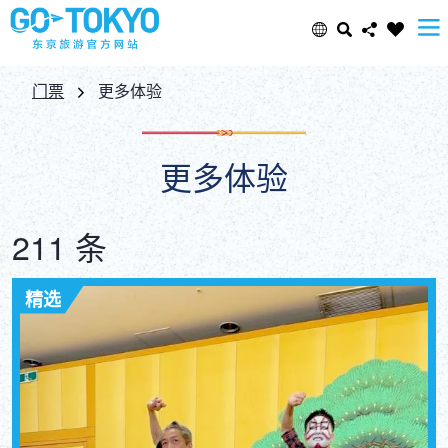
Select Language
Share this page
门票
更多体验
日本語
Facebook
更多体验
ENGLISH
X (Twitter)
211 条
中文(简体)
Email
精选
中文(繁體/正體)
Copy URL
한글
ภาษาไทย