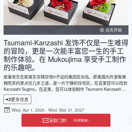
白天开始
Tsumami-Kanzashi 发饰不仅是一生难得
的冒险，更是一次能丰富您一生的手工
制作体验。在 Mukoujima 享受手工制作
的乐趣吧。
故事发生在距离东京晴空塔®不远的墨田区向岛。距离国内外游客蜂
拥而至的景点仅几步之遥，是一片宁静的住宅区，在这里您可以找到
Kanzashi Sugino。在这里，您可以体验制作 Tsumami-Kanzashi 发
饰的活动，这是自江户时代以来一直存在的传统。通过将自己独特的
更多信息
Tsumami-Kanzashi 发饰作品添加到 Kanzashi Sugino 原创品牌
Arenca 中，您可以制作出独一无二的产品。除了在特殊的庆祝日将
Wed, Apr 1, 2026 - Wed, Mar 31, 2027
其作为 kanzashi（发饰）佩戴外，您还可以将其放入原创的 Arenca
相框中带回家，使其成为每天照亮您生活空间的室内装饰品。
获取门票！
（外部链接）