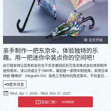
白天开始
亲手制作一把东京伞，体验独特的乐
趣。用一把迷你伞装点你的空间吧！
此行程安排让您有机会在位于东京墨田区的万宝龙株式会社体验制作
迷你雨伞。该公司成立于1960年，最初是一家雨伞制造商。采用日本
传统“穗串织”（Hogushi-Ori）染色工艺制作的西式雨伞，不仅是日常
用品，更被视为艺术品。万宝龙在制作这些迷你雨伞时，也充分运用
更多信息
了其纯手工的制伞技艺。此次体验将让您亲身感受雨伞制作的艺术，
领略其对细节的精益求精和一丝不苟的手工技艺。
Wed, Apr 1, 2026 - Wed, Mar 31, 2027
获取门票！
（外部链接）