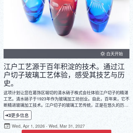
白天开始
江户工艺源于百年积淀的技术。通过江
户切子玻璃工艺体验，感受其技艺与历
史。
这项计划让您在葛饰区堀切的清水硝子株式会社体验江户切子的精湛
工艺。清水硝子于1923年作为玻璃加工坊创业。自此，百年来，它不
断精进玻璃加工技术。江户切子的玻璃工艺传统，正是在悠久的历史
中孕育而生，创造出兼具实用功能和精致图案的艺术品。通过制作江
更多信息
户切子玻璃器皿来装饰您的日常餐桌，感受闪耀光泽中蕴藏的历史。
Wed, Apr 1, 2026 - Wed, Mar 31, 2027