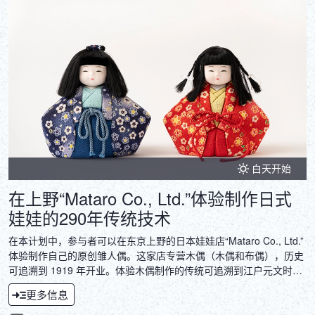
白天开始
在上野“Mataro Co., Ltd.”体验制作日式
娃娃的290年传统技术
在本计划中，参与者可以在东京上野的日本娃娃店“Mataro Co., Ltd.”
体验制作自己的原创雏人偶。这家店专营木偶（木偶和布偶），历史
可追溯到 1919 年开业。体验木偶制作的传统可追溯到江户元文时
代，已有 290 年的历史。木偶具有作为艺术品的价值，同时也是健康
更多信息
和安全的护身符。我们邀请您体验制作充满愿望和祈祷的娃娃的活
动，为您生命中重要的人祈祷。