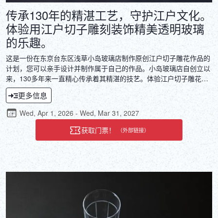
传承130年的精湛工艺，守护江户文化。
体验用江户切子雕刻装饰精美透明玻璃
的乐趣。
这是一份在东京台东区浅草小岛玻璃店制作原创江户切子雕花作品的
计划，您可以亲手设计并制作属于自己的作品。小岛玻璃店自创立以
来，130多年来一直精心传承着其精湛的技艺。体验江户切子雕花的
传统工艺，这项备受推崇的技艺于2002年被日本经济产业大臣指定为
更多信息
国家指定传统工艺品。运用精湛的工艺，将您的设计变为现实。
Wed, Apr 1, 2026 - Wed, Mar 31, 2027
获取门票！
（外部链接）