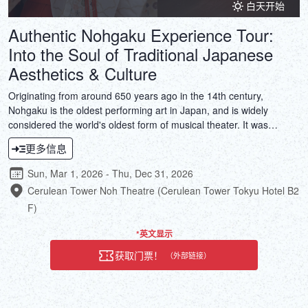
白天开始
Authentic Nohgaku Experience Tour:
Into the Soul of Traditional Japanese
Aesthetics & Culture
Originating from around 650 years ago in the 14th century,
Nohgaku is the oldest performing art in Japan, and is widely
considered the world's oldest form of musical theater. It was
registered as a UNESCO Intangible Cultural Heritage in 2001 and
更多信息
is recognized as one of the world's oldest forms of theater. But it is
not just theater; it is an art form that encapsulates Japanese
Sun, Mar 1, 2026 - Thu, Dec 31, 2026
aesthetics and spirituality, a classical performing art that
Cerulean Tower Noh Theatre (Cerulean Tower Tokyu Hotel B2
transcends words and allows viewers to get in touch with Japanese
F)
culture.This tour, which includes performances, explanations, and
experiences by real Noh performers who continue to carry on the
*英文显示
tradition, is a valuable opportunity to dive deep into the soul of
Japanese culture along with Noh performers.
获取门票！
（外部链接）