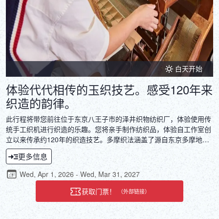
白天开始
体验代代相传的玉织技艺。感受120年来
织造的韵律。
此行程将带您前往位于东京八王子市的泽井织物纺织厂，体验使用传
统手工织机进行织造的乐趣。您将亲手制作纺织品，体验自工作室创
立以来传承约120年的织造技艺。多摩织法涵盖了源自东京多摩地区
的五种织物，该地区拥有繁荣的纺织文化。欢迎您前来沉浸于这些独
更多信息
特织物的诞生地，感受每一件作品背后精湛的工艺，以及连接过去与
未来的深厚传统。
Wed, Apr 1, 2026 - Wed, Mar 31, 2027
获取门票！
（外部链接）