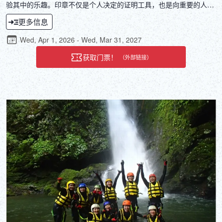
验其中的乐趣。印章不仅是个人决定的证明工具，也是向重要的人传
达心意的方式。沉浸在其中，忘记时间的流逝，制作的印章将成为独
更多信息
一无二的艺术品。享受刻上印章的悠闲时光，感受印章的魅力，印章
上蕴含着您自己的心意和愿望。
Wed, Apr 1, 2026 - Wed, Mar 31, 2027
获取门票！
（外部链接）