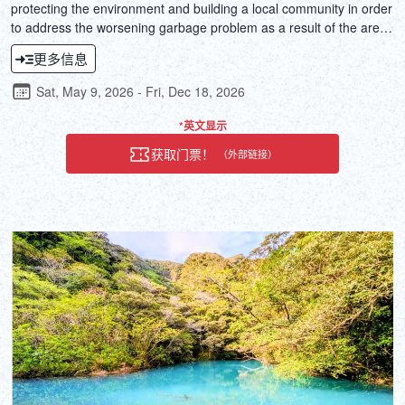
protecting the environment and building a local community in order
to address the worsening garbage problem as a result of the area
becoming a sightseeing attraction. The Nakameguro Mura
更多信息
Beautification Committee, led by underwater photographer Masa
Michishiro, was established by calling on neighborhood
Sat, May 9, 2026 - Fri, Dec 18, 2026
companies. They conduct the activity twice a month, and have
continued to do so over 280 times to date. This activity not only
*英文显示
contributes to the beautification of the city, but also serves as an
获取门票！
（外部链接）
occasion for local residents and business people of all ages to
interact and socialize. The committee's initiatives have been highly
acclaimed, including being awarded the Meguro Eco-Challenge
Award in 2022. In the future, the committee aims to build an
international community by involving visitors from overseas.This
tour promotes Environment(Eco)-friendly efforts, Cross-cultural
Understanding, and Social Contribution as stated under Sunrise
Tours' Sustainable Development Goals. We advocate for
responsible travel, and urge one and all to become responsible
travelers.