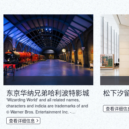
东京华纳兄弟哈利波特影城
松下汐
'Wizarding World' and all related names,
characters and indicia are trademarks of and
查看详细信
© Warner Bros. Entertainment Inc. -
Wizarding World publishing rights © J.K.
查看详细信息
Rowling.