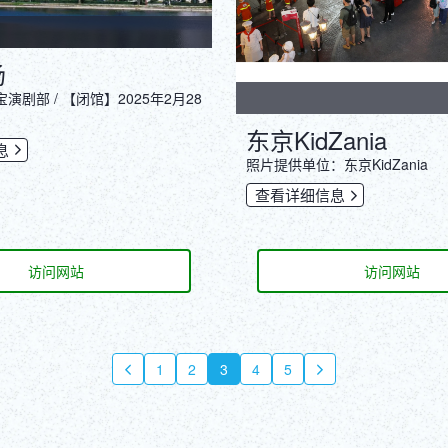
场
剧部 / 【闭馆】2025年2月28
东京KidZania
息
照片提供单位：东京KidZania
查看详细信息
访问网站
访问网站
1
2
3
4
5