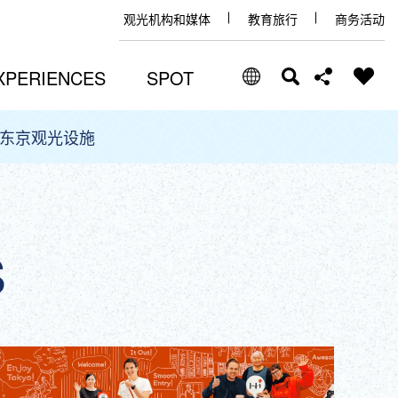
观光机构和媒体
教育旅行
商务活动
XPERIENCES
SPOT
东京观光设施
Select Language
Share this page
日本語
Facebook
ENGLISH
S
X (Twitter)
中文(简体)
中文(繁體/正體)
Email
한글