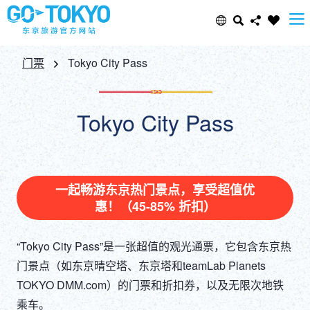
Select Language
Share this page
门票
Tokyo City Pass
日本語
Facebook
Tokyo City Pass
ENGLISH
X (Twitter)
中文(简体)
Email
一起畅游东京热门景点，享受超值优
惠！（45-85% 折扣）
中文(繁體/正體)
Copy URL
한글
“Tokyo City Pass”是一张超值的观光通票，它包含东京热
门景点（如东京晴空塔、东京塔和teamLab Planets
ภาษาไทย
TOKYO DMM.com）的门票和折扣券，以及无限次地铁
乘车。