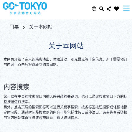
Select Language
Share this page
门票
关于本网站
日本語
Facebook
关于本网站
ENGLISH
本网页介绍了东京的精彩演出、体验活动、观光景点等丰富信息。对于需要预订
X (Twitter)
的内容，点击后将跳转到购票网站。
中文(简体)
Email
内容搜索
中文(繁體/正體)
您可以在主页的搜索窗口内输入感兴趣的关键词，也可以通过搜索窗口下方的标
Copy URL
签按钮进行搜索。

한글
另外，点击页眉的搜索图标可以进行关键字搜索、按各标签按钮搜索或轻松地指
定时间段。通过时间段搜索到的内容可能包括休假日或停演日。请事先查看链接
ภาษาไทย