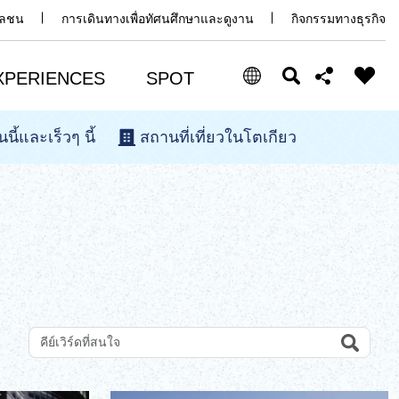
มวลชน
การเดินทางเพื่อทัศนศึกษาและดูงาน
กิจกรรมทางธุรกิจ
XPERIENCES
SPOT
นนี้และเร็วๆ นี้
สถานที่เที่ยวในโตเกียว
Select Language
Share this page
日本語
Facebook
ENGLISH
X (Twitter)
中文(简体)
中文(繁體/正體)
Email
한글
Search
ค้นหาสถานที่ท่องเที่ยวด้วยคีย์เวิร์ด