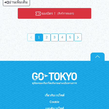
อ่านเพิ่มเติม
จองบัตร！
(ลิงก์ภายนอก)
1
2
3
4
5
เกี่ยวกับเวปไซต์
Cookie
แผนผังเวปไซต์