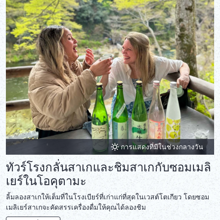
การแสดงที่มีในช่วงกลางวัน
ทัวร์โรงกลั่นสาเกและชิมสาเกกับซอมเมลิ
เยร์ในโอคุตามะ
ลิ้มลองสาเกให้เต็มที่ในโรงเบียร์ที่เก่าแก่ที่สุดในเวสต์โตเกียว โดยซอม
เมลิเยร์สาเกจะคัดสรรเครื่องดื่มให้คุณได้ลองชิม