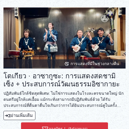
การแสดงที่มีในช่วงกลางคืน
โตเกียว · อาซากูซะ: การแสดงสดชามิ
เซ็ง + ประสบการณ์วัฒนธรรมอิซากายะ
ปฏิสัมพันธ์ใกล้ชิดสุดพิเศษ: ไม่ใช่การแสดงในโรงละครขนาดใหญ่ นัก
ดนตรีอยู่ใกล้แค่เอื้อม แม้กระทั่งสามารถมีปฏิสัมพันธ์ด้วย ได้รับ
ประสบการณ์ที่ตื่นตาตื่นใจเกินกว่าการได้ยินประสบการณ์คู่ในครั้ง
เดียว: ผสมผสานศิลปะดั้งเดิมของญี่ปุ่น (ชามิเซ็ง) กับวัฒนธรรมการกิน
อ่านเพิ่มเติม
ดื่ม (อิซากายะ) อย่างลงตัวประสบการณ์วัฒนธรรมเชิงลึก: นี่คือการ
เดินทางที่พิเศษและมีคุณค่าอย่างยิ่งในการแบ่งปัน ซึ่งไม่สามารถถูกทำ
จองบัตร！
(ลิงก์ภายนอก)