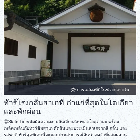
การแสดงที่มีในช่วงกลางวัน
ทัวร์โรงกลั่นสาเกที่เก่าแก่ที่สุดในโตเกียว
และพักผ่อน
ⒸState Line/สัมผัสความงามอันเงียบสงบของโอคุตามะ พร้อม
เพลิดเพลินกับทัวร์ชิมสาเก ตัดสินและประเมินสาเกจากสี กลิ่น และ
รสชาติ ทัวร์สุดพิเศษนี้จะมอบประสบการณ์อันน่าจดจำที่ผสมผสาน