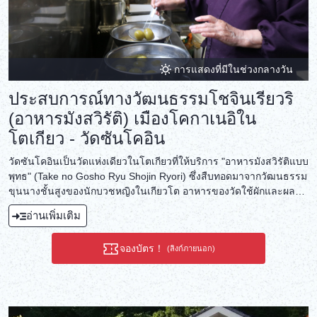
การแสดงที่มีในช่วงกลางวัน
ประสบการณ์ทางวัฒนธรรมโชจินเรียวริ
(อาหารมังสวิรัติ) เมืองโคกาเนอิใน
โตเกียว - วัดซันโคอิน
วัดซันโคอินเป็นวัดแห่งเดียวในโตเกียวที่ให้บริการ "อาหารมังสวิรัติแบบ
พุทธ" (Take no Gosho Ryu Shojin Ryori) ซึ่งสืบทอดมาจากวัฒนธรรม
ขุนนางชั้นสูงของนักบวชหญิงในเกียวโต อาหารของวัดใช้ผักและผลไม้
ตามฤดูกาล ปรุงอย่างเรียบง่ายแต่หรูหรา ผสมผสานกับคำอธิบายแบบ
อ่านเพิ่มเติม
เซนและสวนอันเงียบสงบ มอบประสบการณ์ทางวัฒนธรรมที่ช่วยผ่อน
คลายทั้งกายและใจ
จองบัตร！
(ลิงก์ภายนอก)