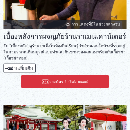
การแสดงที่มีในช่วงกลางวัน
เบื้องหลังการผจญภัยร้านราเมนเคาน์เตอร์
รับ "เบื้องหลัง" ดูร้านราเม็งในท้องถิ่นเรียนรู้ว่าส่วนผสมใดบ้างที่รวมอยู่
ในชามราเมนที่สมบูรณ์แบบทำและกินชามของคุณเองพร้อมกับเกี๊ยวซ่า
(เกี๊ยวซ่าทอด)
อ่านเพิ่มเติม
จองบัตร！
(ลิงก์ภายนอก)