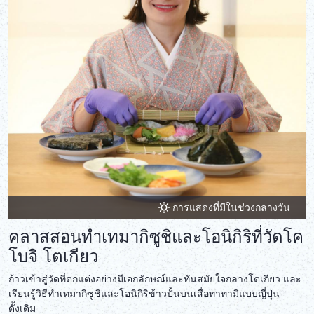
การแสดงที่มีในช่วงกลางวัน
คลาสสอนทำเทมากิซูชิและโอนิกิริที่วัดโค
โบจิ โตเกียว
ก้าวเข้าสู่วัดที่ตกแต่งอย่างมีเอกลักษณ์และทันสมัยใจกลางโตเกียว และ
เรียนรู้วิธีทำเทมากิซูชิและโอนิกิริข้าวปั้นบนเสื่อทาทามิแบบญี่ปุ่น
ดั้งเดิม