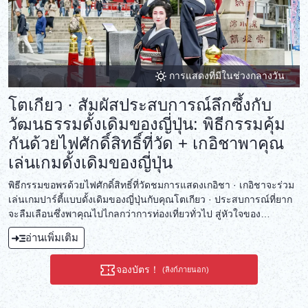
การแสดงที่มีในช่วงกลางวัน
โตเกียว · สัมผัสประสบการณ์ลึกซึ้งกับ
วัฒนธรรมดั้งเดิมของญี่ปุ่น: พิธีกรรมคุ้ม
กันด้วยไฟศักดิ์สิทธิ์ที่วัด + เกอิชาพาคุณ
เล่นเกมดั้งเดิมของญี่ปุ่น
พิธีกรรมขอพรด้วยไฟศักดิ์สิทธิ์ที่วัดชมการแสดงเกอิชา · เกอิชาจะร่วม
เล่นเกมปาร์ตี้แบบดั้งเดิมของญี่ปุ่นกับคุณโตเกียว · ประสบการณ์ที่ยาก
จะลืมเลือนซึ่งพาคุณไปไกลกว่าการท่องเที่ยวทั่วไป สู่หัวใจของ
วัฒนธรรมญี่ปุ่น
อ่านเพิ่มเติม
จองบัตร！
(ลิงก์ภายนอก)