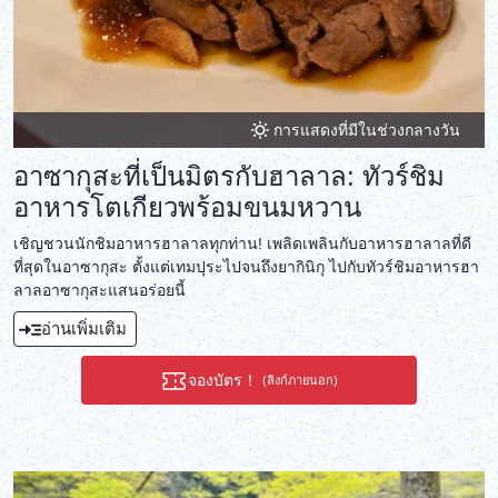
การแสดงที่มีในช่วงกลางวัน
อาซากุสะที่เป็นมิตรกับฮาลาล: ทัวร์ชิม
อาหารโตเกียวพร้อมขนมหวาน
เชิญชวนนักชิมอาหารฮาลาลทุกท่าน! เพลิดเพลินกับอาหารฮาลาลที่ดี
ที่สุดในอาซากุสะ ตั้งแต่เทมปุระไปจนถึงยากินิกุ ไปกับทัวร์ชิมอาหารฮา
ลาลอาซากุสะแสนอร่อยนี้
อ่านเพิ่มเติม
จองบัตร！
(ลิงก์ภายนอก)