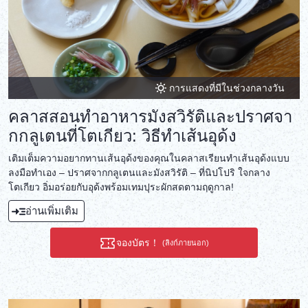
การแสดงที่มีในช่วงกลางวัน
คลาสสอนทำอาหารมังสวิรัติและปราศจา
กกลูเตนที่โตเกียว: วิธีทำเส้นอุด้ง
เติมเต็มความอยากทานเส้นอุด้งของคุณในคลาสเรียนทำเส้นอุด้งแบบ
ลงมือทำเอง – ปราศจากกลูเตนและมังสวิรัติ – ที่นิปโปริ ใจกลาง
โตเกียว อิ่มอร่อยกับอุด้งพร้อมเทมปุระผักสดตามฤดูกาล!
อ่านเพิ่มเติม
จองบัตร！
(ลิงก์ภายนอก)