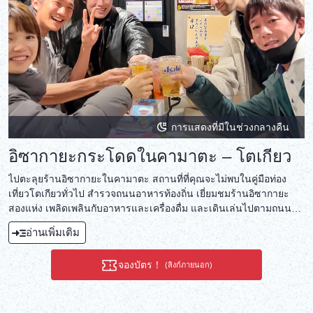
การแสดงที่มีในช่วงกลางคืน
อิซากายะกระโดดในคามาตะ – โตเกียว
ไปตะลุยร้านอิซากายะในคามาตะ สถานที่ที่คุณจะไม่พบในคู่มือท่อง
เที่ยวโตเกียวทั่วไป สำรวจถนนอาหารท้องถิ่น เยี่ยมชมร้านอิซากายะ
สองแห่ง เพลิดเพลินกับอาหารและเครื่องดื่ม และเดินเล่นไปตามถนน
ช้อปปิ้งของคนท้องถิ่น
อ่านเพิ่มเติม
จองบัตร！
(ลิงก์ภายนอก)