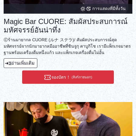
การแสดงที่มีทั้งวัน
Magic Bar CUORE: สัมผัสประสบการณ์
มหัศจรรย์อันน่าทึ่ง
Ⓒร้านมายากล CUORE (ルナ ステラ)/ สัมผัสประสบการณ์สุด
มหัศจรรย์จากนักมายากลมืออาชีพที่ชินจูกุ คาบูกิโช เรามีแพ็กเกจมาตร
ฐานพร้อมเครื่องดื่มหนึ่งแก้ว และแพ็กเกจเครื่องดื่มไม่อั้น
อ่านเพิ่มเติม
จองบัตร！
(ลิงก์ภายนอก)